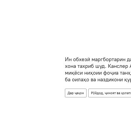
Ин обхезӣ маргбортарин д
хона тахриб шуд. Канслер 
миқёси ниҳоии фоҷиа танҳ
ба оилаҳо ва наздикони қу
Дар ҷаҳон
Рӯйдод, ҷиноят ва ҳола