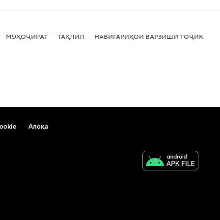
МУҲОҶИРАТ
ТАҲЛИЛ
НАВИГАРИҲОИ ВАРЗИШИ ТОҶИКИСТ
ookie
Алоқа