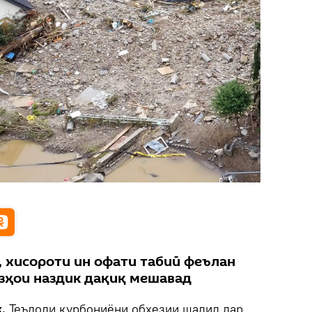
, хисороти ин офати табиӣ феълан
ӯзҳои наздик дақиқ мешавад
k.
Теъдоди қурбониёни обхезии шадид дар