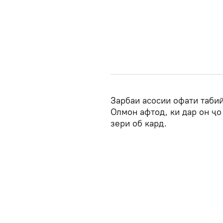
Зарбаи асосии офати табиӣ
Олмон афтод, ки дар он ҷо
зери об кард.