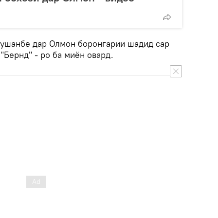
душанбе дар Олмон боронгарии шадид сар
"Бернд" - ро ба миён овард.