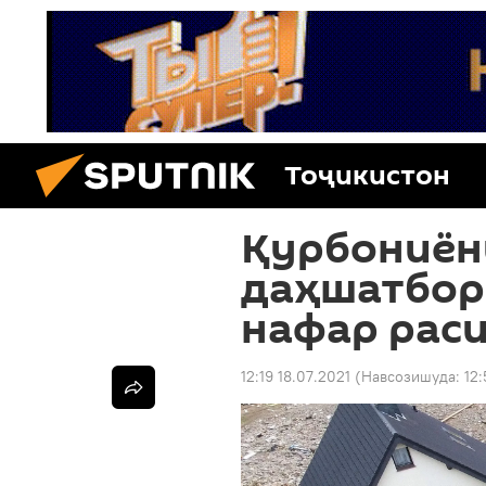
Тоҷикистон
Қурбониён
даҳшатбор 
нафар рас
12:19 18.07.2021
(Навсозишуда:
12: