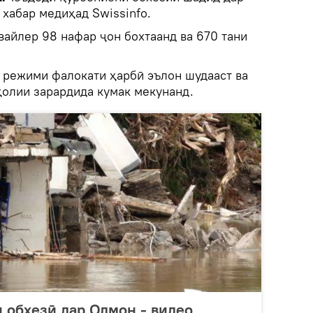
 хабар медиҳад Swissinfo.
вайлер 98 нафар ҷон бохтаанд ва 670 тани
 режими фалокати ҳарбӣ эълон шудааст ва
ҳолии зарардида кумак мекунанд.
 обхезӣ дар Олмон - видео