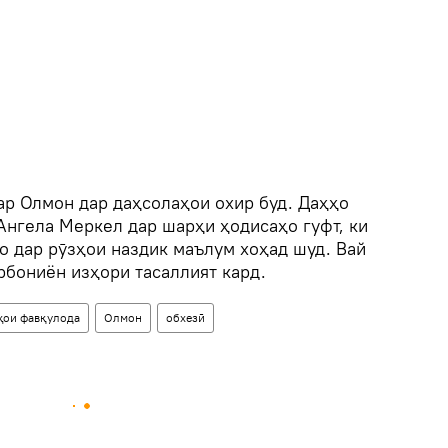
ар Олмон дар даҳсолаҳои охир буд. Даҳҳо
Ангела Меркел дар шарҳи ҳодисаҳо гуфт, ки
о дар рӯзҳои наздик маълум хоҳад шуд. Вай
рбониён изҳори тасаллият кард.
тҳои фавқулода
Олмон
обхезӣ