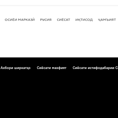
ОСИЁИ МАРКАЗӢ
РУСИЯ
СИЁСАТ
ИҚТИСОД
ҶАМЪИЯТ
Ахбори ширкатҳо
Сиёсати махфият
Сиёсати истифодабарии C