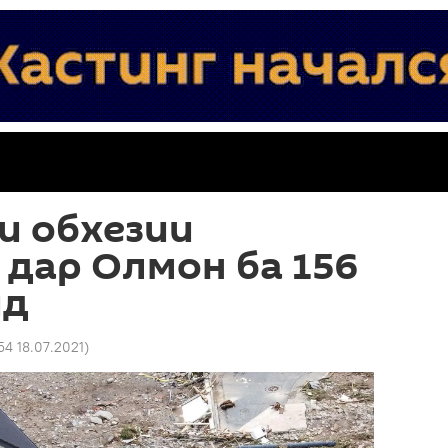
и обхезии
дар Олмон ба 156
ид
54 18.07.2021
)