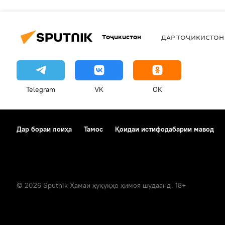
Тоҷикистон
ДАР ТОҶИКИСТОН
Telegram
VK
OK
Дар бораи лоиҳа
Тамос
Қоидаи истифодабарии мавод
© 2026 Sputnik Ҳамаи ҳуқуқҳо ҳимоя шудаанд. 18+