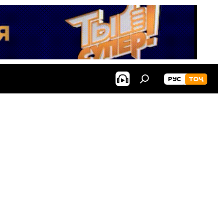
РУС
ТОҶ