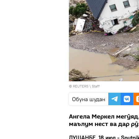
©
REUTERS
\ Staff
Обуна шудан
Ангела Меркел мегӯяд
маълум нест ва дар р
ДУШАНБЕ, 18 июл - Sputni