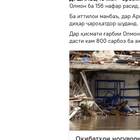
Олмон ба 156 нафар расид,
Ба иттилои манбаъ, дар Ар
диҳар ҷароҳатдор шуданд.
Дар қисмати ғарбии Олмон
дасти кам 800 сарбоз ба а
Оқибатҳои ногувори