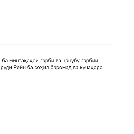
 ба минтақаҳои ғарбӣ ва ҷанубу ғарбии
 рӯди Рейн ба соҳил баромад ва кӯчаҳоро