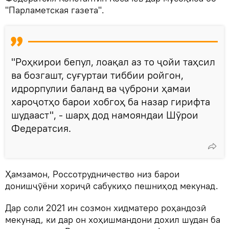
"Парламетская газета".
"Роҳкирои бепул, лоақал аз то ҷойи таҳсил
ва бозгашт, суғуртаи тиббии ройгон,
идрорпулии баланд ва ҷуброни ҳамаи
хароҷотҳо барои хобгоҳ ба назар гирифта
шудааст", - шарҳ дод намояндаи Шӯрои
Федератсия.
Ҳамзамон, Россотрудничество низ барои
донишҷӯёни хориҷӣ сабукиҳо пешниҳод мекунад.
Дар соли 2021 ин созмон хидматеро роҳандозӣ
мекунад, ки дар он хоҳишмандони дохил шудан ба