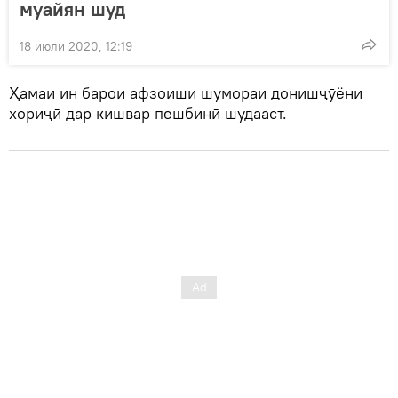
муайян шуд
18 июли 2020, 12:19
Ҳамаи ин барои афзоиши шумораи донишҷӯёни
хориҷӣ дар кишвар пешбинӣ шудааст.