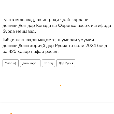
Гуфта мешавад, аз ин роҳи ҷалб кардани
донишҷӯён дар Канада ва Фаронса васеъ истифода
бурда мешавад.
Тибқи нақшаҳои мақомот, шумораи умумии
донишҷӯёни хориҷӣ дар Русия то соли 2024 бояд
ба 425 ҳазор нафар расад.
Маориф
донишҷӯён
хориҷ
Дар Русия