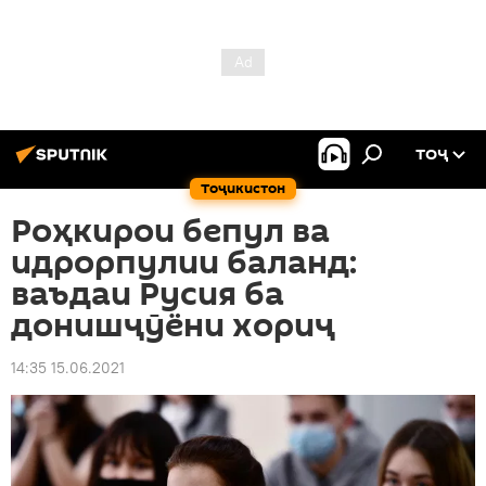
ТОҶ
Тоҷикистон
Роҳкирои бепул ва
идрорпулии баланд:
ваъдаи Русия ба
донишҷӯёни хориҷ
14:35 15.06.2021