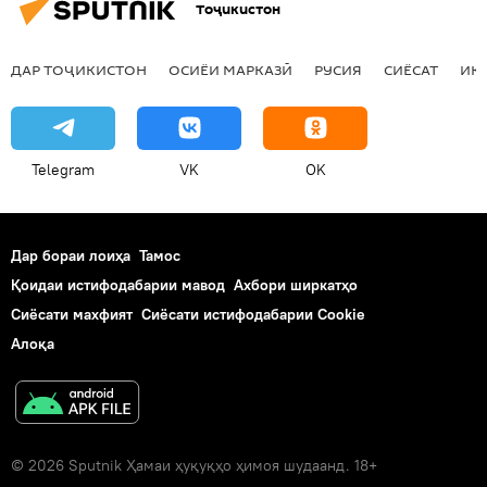
Тоҷикистон
ДАР ТОҶИКИСТОН
ОСИЁИ МАРКАЗӢ
РУСИЯ
СИЁСАТ
ИҚ
Telegram
VK
OK
Дар бораи лоиҳа
Тамос
Қоидаи истифодабарии мавод
Ахбори ширкатҳо
Сиёсати махфият
Сиёсати истифодабарии Cookie
Алоқа
© 2026 Sputnik Ҳамаи ҳуқуқҳо ҳимоя шудаанд. 18+