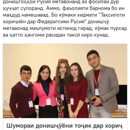
донишгоҳҳои Русия метавонанд аз фосилаи дур
ҳуҷҷат супоранд. Аммо, фаъолияти барнома бо ин
маҳдуд намешавад. Бо кӯмаки хидмати "Таҳсилоти
хориҷиён дар Федератсияи Русия" донишҷӯ
метавонад маълумоти истинод гирад, кӯмак пурсад
ва ҳатто ҳангоми расидан таксӣ киро кунад.
Шумораи донишҷӯёни тоҷик дар хориҷ