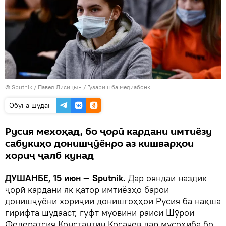
©
Sputnik
/ Павел Лисицын
/
Гузариш ба медиабонк
Обуна шудан
Русия мехоҳад, бо ҷорӣ кардани имтиёзу
сабукиҳо донишҷӯёнро аз кишварҳои
хориҷ ҷалб кунад
ДУШАНБЕ, 15 июн — Sputnik.
Дар ояндаи наздик
ҷорӣ кардани як қатор имтиёзҳо барои
донишҷӯёни хориҷии донишгоҳҳои Русия ба нақша
гирифта шудааст, гуфт муовини раиси Шӯрои
Федератсия Константин Косачев дар мусоҳиба бо