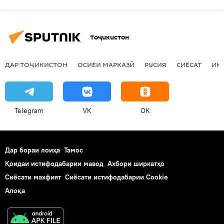
Тоҷикистон
ДАР ТОҶИКИСТОН
ОСИЁИ МАРКАЗӢ
РУСИЯ
СИЁСАТ
ИҚ
Telegram
VK
OK
Дар бораи лоиҳа
Тамос
Қоидаи истифодабарии мавод
Ахбори ширкатҳо
Сиёсати махфият
Сиёсати истифодабарии Cookie
Алоқа