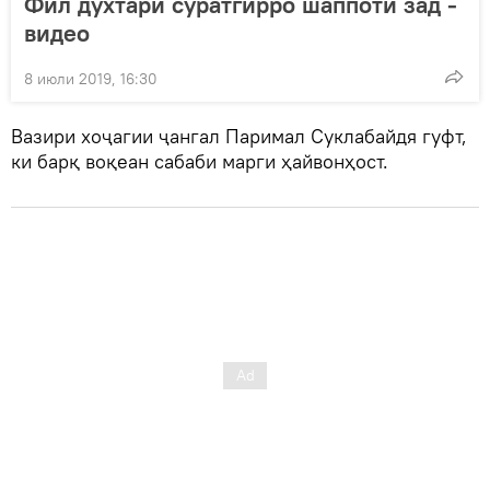
Фил духтари суратгирро шаппотӣ зад -
видео
8 июли 2019, 16:30
Вазири хоҷагии ҷангал Паримал Суклабайдя гуфт,
ки барқ ​​воқеан сабаби марги ҳайвонҳост.