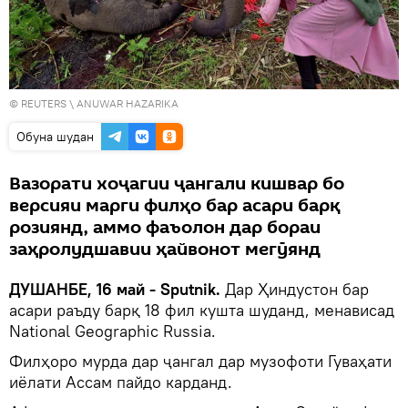
©
REUTERS
\ ANUWAR HAZARIKA
Обуна шудан
Вазорати хоҷагии ҷангали кишвар бо
версияи марги филҳо бар асари барқ ​​
розиянд, аммо фаъолон дар бораи
заҳролудшавии ҳайвонот мегӯянд
ДУШАНБЕ, 16 май - Sputnik.
Дар Ҳиндустон бар
асари раъду барқ 18 фил кушта шуданд, менависад
National Geographic Russia.
Филҳоро мурда дар ҷангал дар музофоти Гуваҳати
иёлати Ассам пайдо карданд.