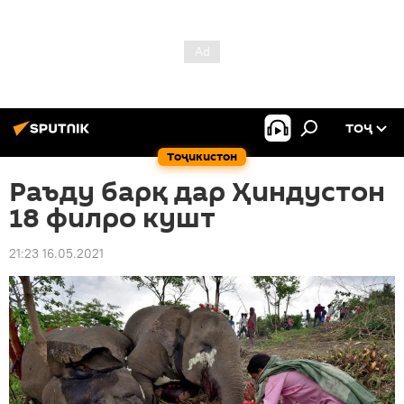
ТОҶ
Тоҷикистон
Раъду барқ дар Ҳиндустон
18 филро кушт
21:23 16.05.2021