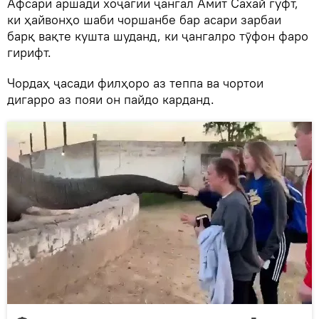
Афсари аршади хоҷагии ҷангал Амит Сахай гуфт,
ки ҳайвонҳо шаби чоршанбе бар асари зарбаи
барқ вақте кушта шуданд, ки ҷангалро тӯфон фаро
гирифт.
Чордаҳ ҷасади филҳоро аз теппа ва чортои
дигарро аз пояи он пайдо карданд.