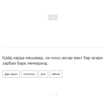
Қайд карда мешавад, ки онҳо аксар вақт бар асари
зарбаи барқ ​​мемиранд.
Дар ҷаҳон
Иҷтимоъ
фил
табиат