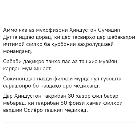
Аммо яке аз муҳофизони Ҳиндустон Сумядип
Дутта иддао дорад, ки дар тасвирҳо дар шабакаҳои
иҷтимоӣ филҳо ба қурбонии заҳролудшавӣ
монанданд.
Сабаби дақиқро танҳо пас аз ташхис муайян
кардан мумкин аст.
Сокинон дар назди филҳои мурда гул гузошта,
сарашонро бо навдаҳо оро медиҳанд.
Дар Ҳиндустон тақрибан 30 ҳазор фил басар
мебарад, ки тақрибан 60 фоизи ҳамаи филҳои
ваҳшии Осиёро ташкил медиҳад.