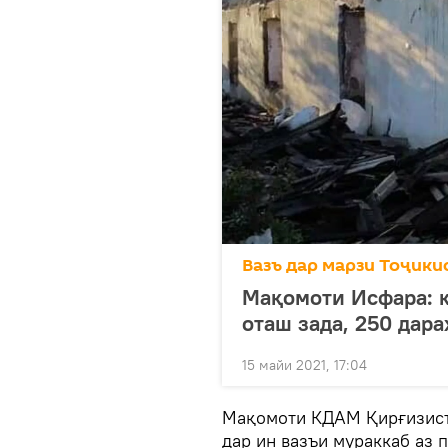
Вазъ дар марзи Тоҷики
Мақомоти Исфара: 
оташ зада, 250 дара
15 майи 2021, 17:04
Мақомоти КДАМ Қирғизисто
дар ин вазъи мураккаб аз 