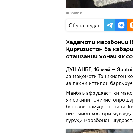
© Sputnik
Обуна шудан
Хадамоти марзбонии 
Қирғизистон ба хабар
оташзании хонаи як с
ДУШАНБЕ, 16 май — Sputni
аз мақомоти Тоҷикистон хо
аз паҳни иттилои бардурӯғ
Манбаъ афзудааст, ки мақ
як сокини Тоҷикистонро д
баррасӣ намуда, ҷониби Т
низомиён хостори муваққа
гуруҳи марзбонон шудааст.