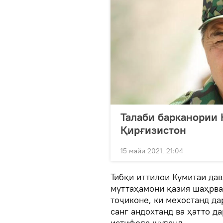
Талаби барканории 
Қирғизистон
15 майи 2021, 21:04
Тибқи иттилои Кумитаи дав
муттаҳамони қазия шаҳрва
тоҷиконе, ки мехостанд да
санг андохтанд ва ҳатто д
истифода шуданд.