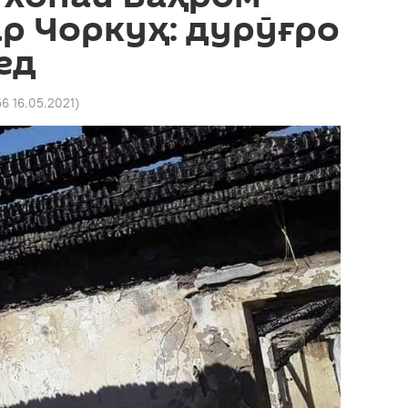
р Чоркуҳ: дурӯғро
ед
56 16.05.2021
)