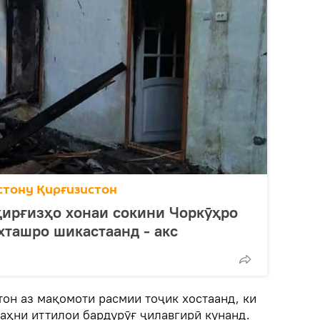
стону Қирғизистон
қирғизҳо хонаи сокини Чоркӯҳро
хташро шикастаанд - акс
н аз мақомоти расмии тоҷик хостаанд, ки
паҳни иттилои бардурӯғ ҷилавгирӣ кунанд.