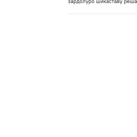
зардолуро шикаставу реша