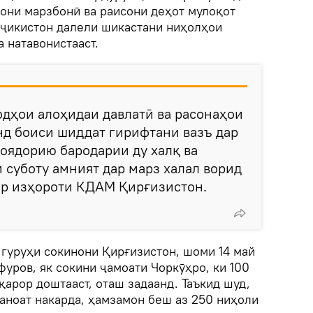
рони марзбонӣ ва раисони деҳот мулоқот
оҷикистон далели шикастани ниҳолҳои
 натавонистааст.
дҳои алоҳидаи давлатӣ ва расонаҳои
нд боиси шиддат гирифтани вазъ дар
соядорию бародарии ду халқ ва
 суботу амният дар марз халал ворид
дар изҳороти КДАМ Қирғизистон.
 гуруҳи сокинони Қирғизистон, шоми 14 май
уров, як сокини ҷамоати Чоркӯҳро, ки 100
 қарор доштааст, оташ задаанд. Таъкид шуд,
аноат накарда, ҳамзамон беш аз 250 ниҳоли