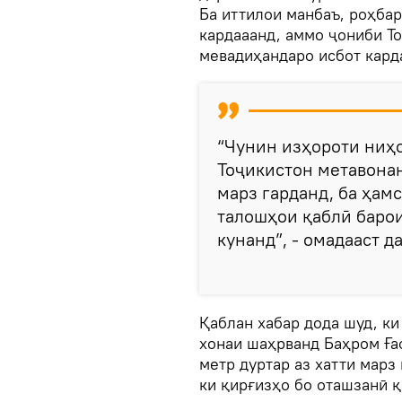
Ба иттилои манбаъ, роҳба
кардааанд, аммо ҷониби Т
мевадиҳандаро исбот карда
“Чунин изҳороти ниҳо
Тоҷикистон метавона
марз гарданд, ба ҳам
талошҳои қаблӣ барои
кунанд”, - омадааст 
Қаблан хабар дода шуд, ки
хонаи шаҳрванд Баҳром Ғаф
метр дуртар аз хатти марз
ки қирғизҳо бо оташзанӣ қ