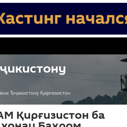
оҷикистону
ёни Тоҷикистону Қирғизистон
АМ Қирғизистон ба
 хонаи Баҳром