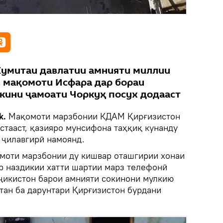
Кумитаи давлатии амнияти миллии
и мақомоти Исфара дар бораи
окини ҷамоати Чоркуҳ посух додааст
k.
Мақомоти марзбонии КДАМ Қирғизистон
стааст, қазияро мунсифона таҳқиқ кунанду
 ҷилавгирӣ намоянд.
омоти марзбонии ду кишвар оташгирии хонаи
ар наздикии хатти шартии марз телефонӣ
оҷикистон барои амнияти сокинони мулкию
тан ба дарунтари Қирғизистон бурдани