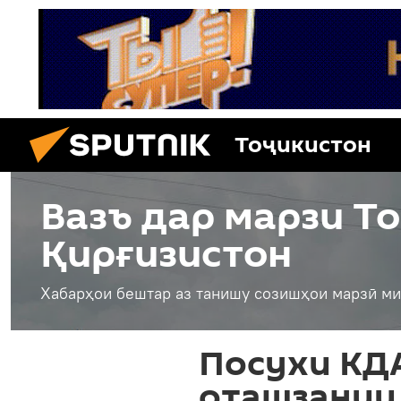
Тоҷикистон
Вазъ дар марзи Т
Қирғизистон
Хабарҳои бештар аз танишу созишҳои марзӣ ми
Посухи КД
оташзании