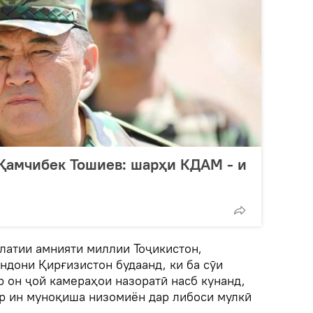
Қамчибек Тошиев: шарҳи КДАМ - и
латии амнияти миллии Тоҷикистон,
ндони Қирғизистон будаанд, ки ба сӯи
р он ҷой камераҳои назоратӣ насб кунанд,
ар ин муноқиша низомиён дар либоси мулкӣ