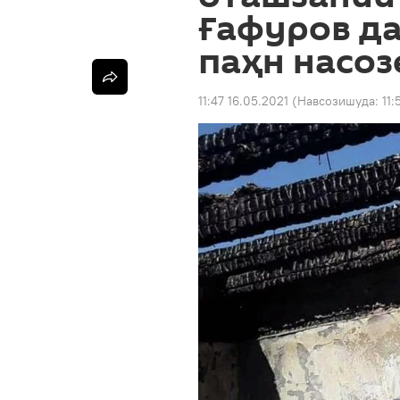
Ғафуров да
паҳн насоз
11:47 16.05.2021
(Навсозишуда:
11: