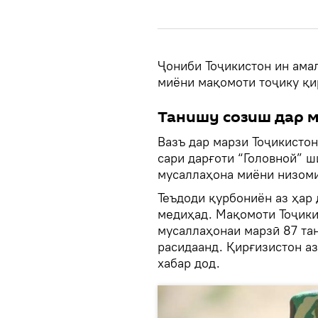
Ҷониби Тоҷикистон ин ама
миёни мақомоти тоҷику қи
Танишу созиш дар 
Вазъ дар марзи Тоҷикистон
сари дарғоти “Головной” ш
мусаллаҳона миёни низоми
Теъдоди қурбониён аз ҳар 
медиҳад. Мақомоти Тоҷики
мусаллаҳонаи марзӣ 87 тан
расидаанд. Қирғизистон а
хабар дод.