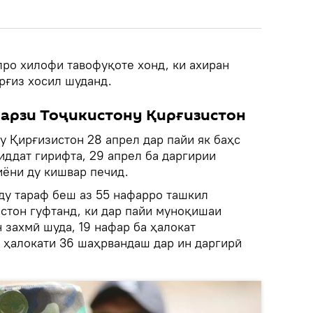
лро хилофи тавофуқоте хонд, ки ахиран
рғиз хосил шуданд.
марзи Тоҷикистону Қирғизистон
у Қирғизистон 28 апрел дар пайи як баҳс
иддат гирифта, 29 апрел ба даргирии
ёни ду кишвар печид.
ду тараф беш аз 55 нафарро ташкил
стон гуфтанд, ки дар пайи муноқишаи
 захмӣ шуда, 19 нафар ба ҳалокат
з ҳалокати 36 шаҳрвандаш дар ин даргирӣ