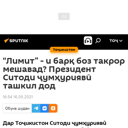
ТОҶ
Тоҷикистон
“Лимит” - и барқ боз такрор
мешавад? Президент
Ситоди ҷумҳуриявӣ
ташкил дод
16:54 16.05.2021
Обуна шудан
Дар Тоҷикистон Ситоди ҷумҳуриявӣ