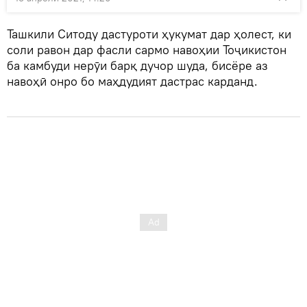
Ташкили Ситоду дастуроти ҳукумат дар ҳолест, ки
соли равон дар фасли сармо навоҳии Тоҷикистон
ба камбуди нерӯи барқ дучор шуда, бисёре аз
навоҳӣ онро бо маҳдудият дастрас карданд.