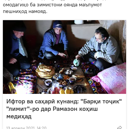
омодагиҳо ба зимистони оянда маълумот
пешниҳод намояд.
Ифтор ва саҳарӣ кунанд: "Барқи тоҷик"
"лимит"-ро дар Рамазон коҳиш
медиҳад
13 апрели 2021, 14:20