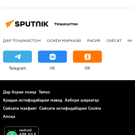
Тоҷикистон
ДАР ТОҶИКИСТОН
ОСИЁИ МАРКАЗӢ
РУСИЯ
СИЁСАТ
ИҚ
Telegram
VK
OK
Дар бораи лоиҳа
Тамос
Қоидаи истифодабарии мавод
Ахбори ширкатҳо
Сиёсати махфият
Сиёсати истифодабарии Cookie
Алоқа