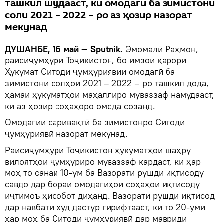
ташкил шудааст, ки омодагӣ ба зимистони
соли 2021 – 2022 – ро аз ҳозир назорат
мекунад
ДУШАНБЕ, 16 май — Sputnik.
Эмомалӣ Раҳмон,
раисиҷумҳури Тоҷикистон, бо имзои қарори
Ҳукумат Ситоди ҷумҳуриявии омодагӣ ба
зимистони солҳои 2021 – 2022 – ро ташкил дода,
ҳамаи ҳукуматҳои маҳаллиро муваззаф намудааст,
ки аз ҳозир соҳаҳоро омода созанд.
Омодагии саривақтӣ ба зимистонро Ситоди
ҷумҳуриявӣ назорат мекунад.
Раисиҷумҳури Тоҷикистон ҳукуматҳои шаҳру
вилоятҳои ҷумҳуриро муваззаф кардаст, ки ҳар
моҳ то санаи 10-ум ба Вазорати рушди иқтисоду
савдо дар бораи омодагиҳои соҳаҳои иқтисоду
иҷтимоъ ҳисобот диҳанд. Вазорати рушди иқтисод
дар навбати худ дастур гирифтааст, ки то 20-уми
ҳар моҳ ба Ситоди ҷумҳуриявӣ дар мавриди