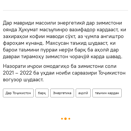
Дар мавриди масоили энергетикӣ дар зимистони
оянда Ҳукумат масъулинро вазифадор кардааст, ки
захираҳои кофии маводи сӯхт, аз ҷумла ангиштро
фароҳам кунанд. Махсусан таъкид шудааст, ки
барои таъмини пурраи нерӯи барқ ба аҳолӣ дар
давраи тирамоҳу зимистон чораҷӯӣ карда шавад.
Назорати иҷрои омодагиҳо ба зимистони соли
2021 – 2022 ба уҳдаи ноиби сарвазири Тоҷикистон
вогузор шудааст.
Дар Тоҷикистон
барқ
Энергетика
аҳолӣ
таъмин кардан