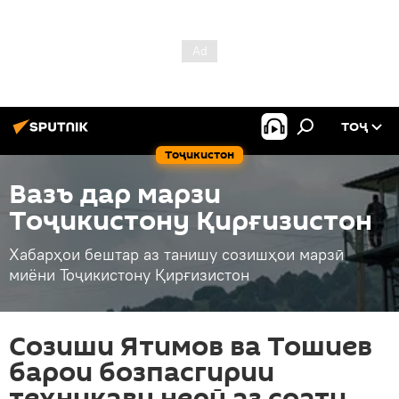
ТОҶ
Тоҷикистон
Вазъ дар марзи
Тоҷикистону Қирғизистон
Хабарҳои бештар аз танишу созишҳои марзӣ
миёни Тоҷикистону Қирғизистон
Созиши Ятимов ва Тошиев
барои бозпасгирии
техникаву нерӯ аз соати