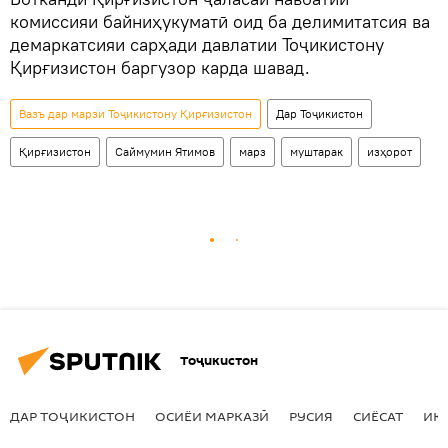
комиссияи байниҳукуматӣ оид ба делимитатсия ва
демаркатсияи сарҳади давлатии Тоҷикистону
Қирғизистон баргузор карда шавад.
Вазъ дар марзи Тоҷикистону Қирғизистон
Дар Тоҷикистон
Қирғизистон
Саймумин Ятимов
марз
муштарак
изҳорот
Тоҷикистон
ДАР ТОҶИКИСТОН
ОСИЁИ МАРКАЗӢ
РУСИЯ
СИЁСАТ
ИҚ