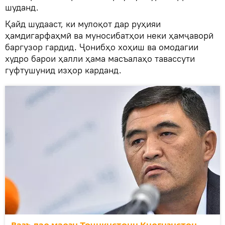
шуданд.
Қайд шудааст, ки мулоқот дар руҳияи
ҳамдигарфаҳмӣ ва муносибатҳои неки ҳамҷаворӣ
баргузор гардид. Ҷонибҳо хоҳиш ва омодагии
худро барои ҳалли ҳама масъалаҳо тавассути
гуфтушунид изҳор карданд.