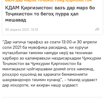
Вазъ дар марзи Тоҷикистону Қирғизистон
КДАМ Қирғизистон: вазъ дар марз бо
Тоҷикистон то бегоҳ пурра ҳал
мешавад
30 апрели 2021, 13:10
“Дар натиҷа тарафҳо аз соати 13:00-и 30 апрели
соли 2021 ба мувофиқа расиданд, ки хуруҷи
мутақобилаи тамоми намуди нерӯ ва техникаи
ҳарбиро аз қаламравҳои наздисарҳадии Ҷумҳурии
Тоҷикистон ва Ҷумҳурии Қирғизистон ба
минтақаҳои ҷойгиршавии доимӣ оғоз намоянд,
роҳҳоро кушоянд ва ҳаракати бемамонияти
шаҳрвандонро таъмин кунанд”, - таъкид шудааст
дар изҳороте, ки ахиран нашр шудааст.