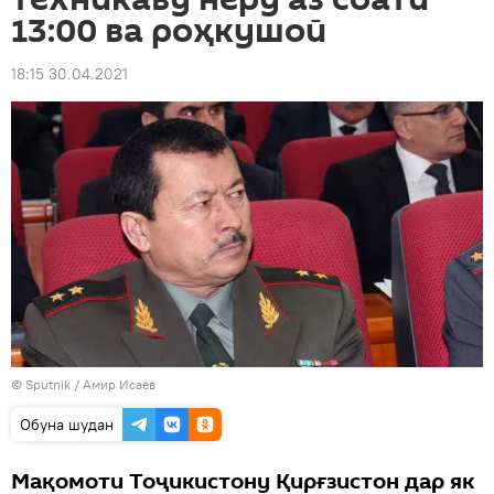
13:00 ва роҳкушоӣ
18:15 30.04.2021
© Sputnik / Амир Исаев
Обуна шудан
Мақомоти Тоҷикистону Қирғзистон дар як