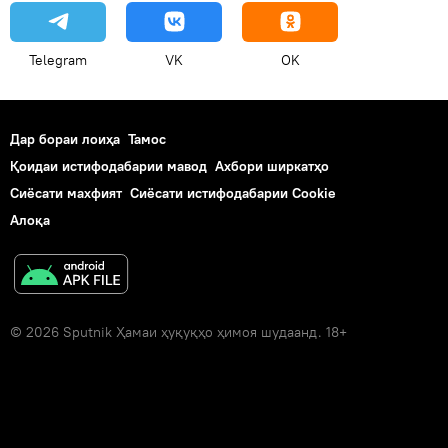
Telegram
VK
OK
Дар бораи лоиҳа
Тамос
Қоидаи истифодабарии мавод
Ахбори ширкатҳо
Сиёсати махфият
Сиёсати истифодабарии Cookie
Алоқа
© 2026 Sputnik Ҳамаи ҳуқуқҳо ҳимоя шудаанд. 18+