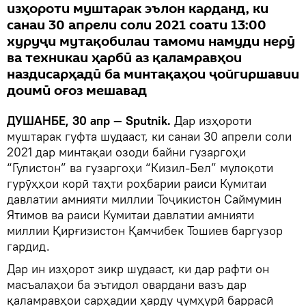
изҳороти муштарак эълон карданд, ки
санаи 30 апрели соли 2021 соати 13:00
хуруҷи мутақобилаи тамоми намуди нерӯ
ва техникаи ҳарбӣ аз қаламравҳои
наздисарҳадӣ ба минтақаҳои ҷойгиршавии
доимӣ оғоз мешавад
ДУШАНБЕ, 30 апр — Sputnik.
Дар изҳороти
муштарак гуфта шудааст, ки санаи 30 апрели соли
2021 дар минтақаи озоди байни гузаргоҳи
“Гулистон” ва гузаргоҳи “Кизил-Бел” мулоқоти
гурӯҳҳои корӣ таҳти роҳбарии раиси Кумитаи
давлатии амнияти миллии Тоҷикистон Саймумин
Ятимов ва раиси Кумитаи давлатии амнияти
миллии Қирғизистон Қамчибек Тошиев баргузор
гардид.
Дар ин изҳорот зикр шудааст, ки дар рафти он
масъалаҳои ба эътидол овардани вазъ дар
қаламравҳои сарҳадии ҳарду ҷумҳурӣ баррасӣ