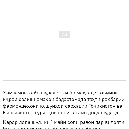
Ҳамзамон қайд шудааст, ки бо мақсади таъмини
иҷрои созишномаҳои бадастомада таҳти роҳбарии
фармондеҳони қушунҳои сарҳадии Тоҷикистон ва
Қирғизистон гурӯҳҳои корӣ таъсис дода шуданд.
Қарор дода шуд, ки 1 майи соли равон дар вилояти
Ботканди Қирғизистон ҷаласаи навбатии