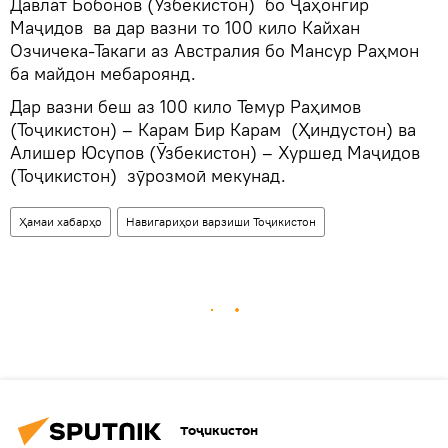
Давлат Бобонов (Ӯзбекистон) бо Ҷаҳонгир
Маҷидов ва дар вазни то 100 кило Кайхан
Озчичека-Такаги аз Австралия бо Мансур Раҳмон
ба майдон мебароянд.
Дар вазни беш аз 100 кило Темур Раҳимов
(Тоҷикистон) – Карам Бир Карам (Ҳиндустон) ва
Алишер Юсупов (Ӯзбекистон) – Хуршед Маҷидов
(Тоҷикистон) зӯрозмоӣ мекунад.
Ҳамаи хабарҳо
Навигариҳои варзиши Тоҷикистон
Тоҷикистон