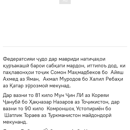
Федератсияи ҷудо дар мавриди натиҷаҳои
қуръакашӣ барои сабқати мардон, иттилоъ дод, ки
паҳлавонҳои тоҷик Сомон Маҳмадбеков бо Айяш
Ахмед аз Яман, Акмал Муродов бо Халил Ребаҳи
аз Қатар зӯрозмоӣ мекунад.
Дар вазни то 81 кило Мун Ҷин ЛИ аз Кореяи
Ҷанубӣ бо Ҳақназар Назаров аз Тоҷикистон, дар
вазни то 90 кило Комроншоҳ Устопириён бо
Шатлик Тораев аз Туркманистон майдондорӣ
мекунанд.