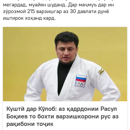
мегардад, муайян шуданд. Дар маҷмуъ дар ин
зӯрозмоӣ 215 варзишгар аз 30 давлати дунё
иштирок хоҳанд кард.
Куштӣ дар Кӯлоб: аз қадрдонии Расул
Боқиев то бохти варзишкорони рус аз
рақибони тоҷик