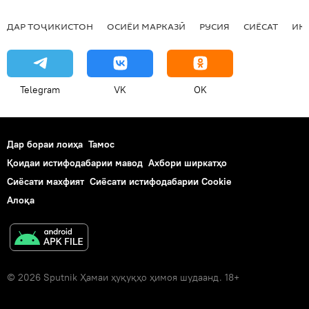
ДАР ТОҶИКИСТОН
ОСИЁИ МАРКАЗӢ
РУСИЯ
СИЁСАТ
ИҚ
Telegram
VK
OK
Дар бораи лоиҳа
Тамос
Қоидаи истифодабарии мавод
Ахбори ширкатҳо
Сиёсати махфият
Сиёсати истифодабарии Cookie
Алоқа
© 2026 Sputnik Ҳамаи ҳуқуқҳо ҳимоя шудаанд. 18+