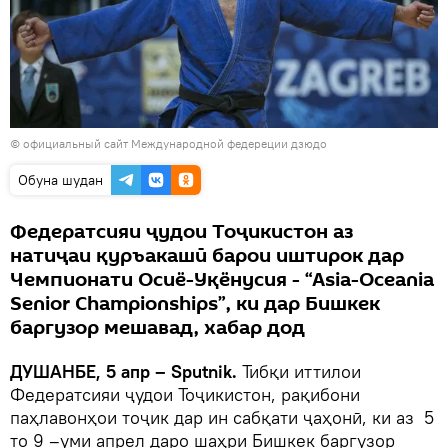
©
официальный сайт Международной федереции дзюдо
Обуна шудан
Федератсияи ҷудои Тоҷикистон аз
натиҷаи қуръакашӣ барои иштирок дар
Чемпионати Осиё-Уқёнусия - “Аsia-Oceania
Senior Championships”, ки дар Бишкек
баргузор мешавад, хабар дод
ДУШАНБЕ, 5 апр – Sputnik.
Тибқи иттилои
Федератсияи ҷудои Тоҷикистон, рақибони
паҳлавонҳои тоҷик дар ин сабқати ҷаҳонӣ, ки аз 5
то 9 –уми апрел даро шаҳри Бишкек баргузор