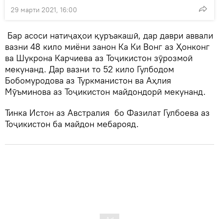
29 марти 2021, 16:00
Бар асоси натиҷаҳои қуръакашӣ, дар даври аввали
вазни 48 кило миёни занон Ка Ки Вонг аз Ҳонконг
ва Шукрона Карчиева аз Тоҷикистон зӯрозмоӣ
мекунанд. Дар вазни то 52 кило Гулбодом
Бобомуродова аз Туркманистон ва Аҳлия
Мӯъминова аз Тоҷикистон майдондорӣ мекунанд.
Тинка Истон аз Австралия бо Фазилат Гулбоева аз
Тоҷикистон ба майдон мебарояд.