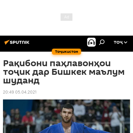
ТОҶ
Тоҷикистон
Рақибони паҳлавонҳои
тоҷик дар Бишкек маълум
шуданд
20:49 05.04.2021