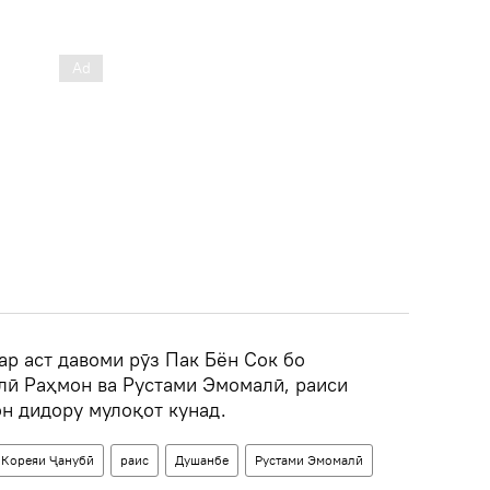
ар аст давоми рӯз Пак Бён Сок бо
ӣ Раҳмон ва Рустами Эмомалӣ, раиси
н дидору мулоқот кунад.
Кореяи Ҷанубӣ
раис
Душанбе
Рустами Эмомалӣ