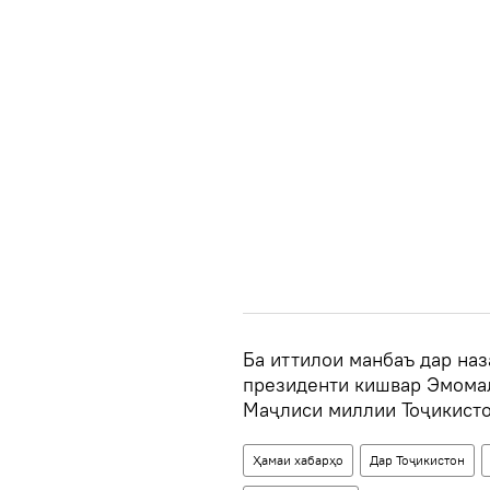
Ба иттилои манбаъ дар наз
президенти кишвар Эмомал
Маҷлиси миллии Тоҷикисто
Ҳамаи хабарҳо
Дар Тоҷикистон