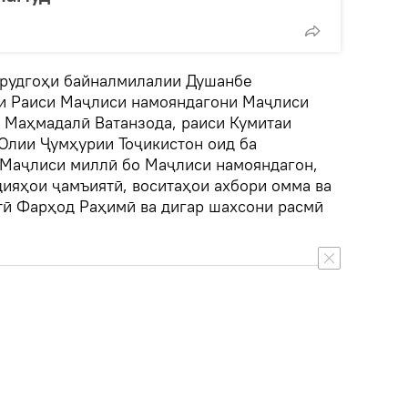
урудгоҳи байналмилалии Душанбе
и Раиси Маҷлиси намояндагони Маҷлиси
 Маҳмадалӣ Ватанзода, раиси Кумитаи
лии Ҷумҳурии Тоҷикистон оид ба
 Маҷлиси миллӣ бо Маҷлиси намояндагон,
дияҳои ҷамъиятӣ, воситаҳои ахбори омма ва
ӣ Фарҳод Раҳимӣ ва дигар шахсони расмӣ