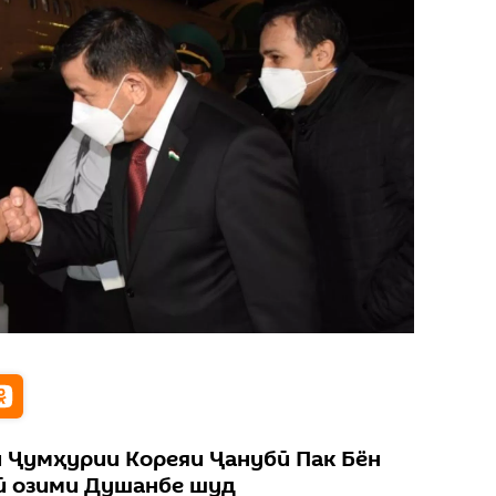
 Ҷумҳурии Кореяи Ҷанубӣ Пак Бён
мӣ озими Душанбе шуд