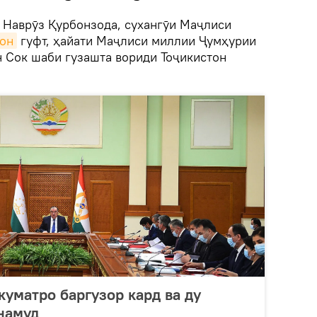
.
Наврӯз Қурбонзода, сухангӯи Маҷлиси
тон
гуфт, ҳайати Маҷлиси миллии Ҷумҳурии
н Сок шаби гузашта вориди Тоҷикистон
уматро баргузор кард ва ду
намуд