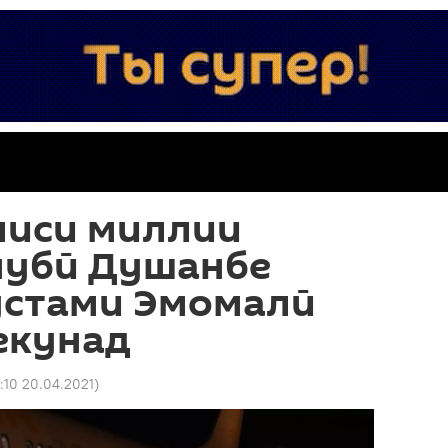
лиси миллии
нубӣ Душанбе
устами Эмомалӣ
екунад
7:10 20.04.2021
)