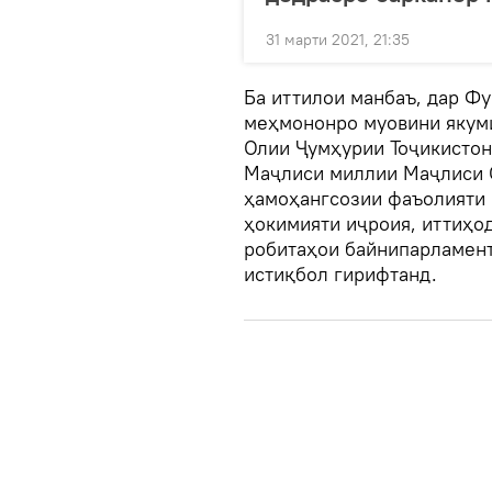
31 марти 2021, 21:35
Ба иттилои манбаъ, дар Ф
меҳмононро муовини якум
Олии Ҷумҳурии Тоҷикистон
Маҷлиси миллии Маҷлиси О
ҳамоҳангсозии фаъолияти
ҳокимияти иҷроия, иттиҳо
робитаҳои байнипарламент
истиқбол гирифтанд.