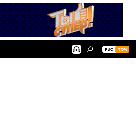
РУС
ТОҶ