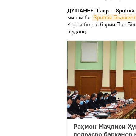
ДУШАНБЕ, 1 апр — Sputnik
миллӣ ба
Sputnik Тоҷикис
Корея бо раҳбарии Пак Бё
шуданд.
Раҳмон Маҷлиси Ҳук
додрасро барканор 