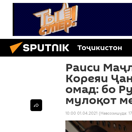
Тоҷикистон
Раиси Маҷ
Кореяи Ҷа
омад: бо Р
мулоқот м
10:00 01.04.2021
(Навсозишуда:
1