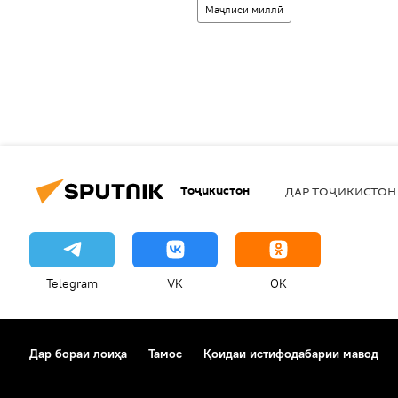
Маҷлиси миллӣ
Тоҷикистон
ДАР ТОҶИКИСТОН
Telegram
VK
OK
Дар бораи лоиҳа
Тамос
Қоидаи истифодабарии мавод