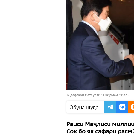
© дафтари матбуотии Маҷлиси миллӣ
Обуна шудан
Раиси Маҷлиси миллии
Сок бо як сафари рас