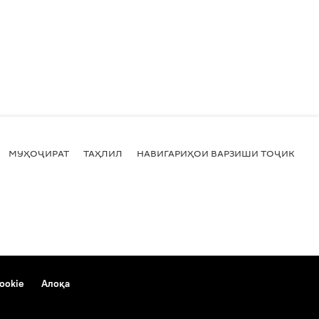
МУҲОҶИРАТ
ТАҲЛИЛ
НАВИГАРИҲОИ ВАРЗИШИ ТОҶИКИСТ
ookie
Алоқа