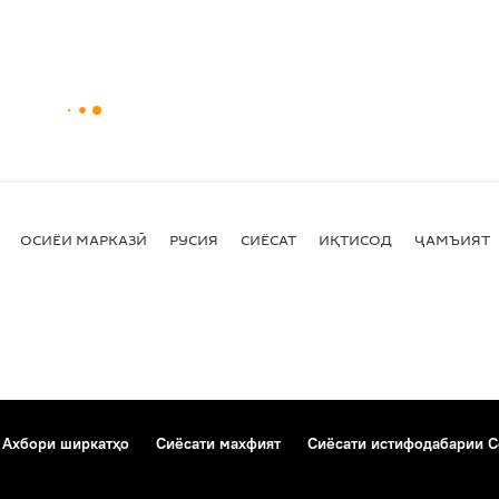
ОСИЁИ МАРКАЗӢ
РУСИЯ
СИЁСАТ
ИҚТИСОД
ҶАМЪИЯТ
Ахбори ширкатҳо
Сиёсати махфият
Сиёсати истифодабарии C