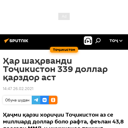
ТОҶ
Тоҷикистон
Ҳар шаҳрванди
Тоҷикистон 339 доллар
қарздор аст
14:47 26.02.2021
Обуна шудан
Ҳаҷми қарзи хориҷии Тоҷикистон аз се
миллиард доллар боло рафта, феълан 43,8