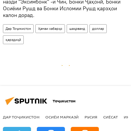
назди "Эксимбонк" -и Чин, Бонки Ҷаҳонӣ, Бонки
Осиёии Рушд ва Бонки Исломии Рушд қарзҳои
калон дорад.
Дар Тоҷикистон
Ҳамаи хабарҳо
шаҳрванд
доллар
қарздиҳӣ
Тоҷикистон
ДАР ТОҶИКИСТОН
ОСИЁИ МАРКАЗӢ
РУСИЯ
СИЁСАТ
ИҚ