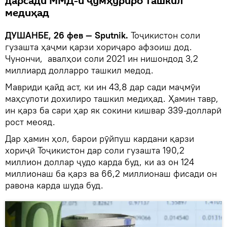
дарсади ММД-и ҷумҳуриро ташкил
медиҳад
ДУШАНБЕ, 26 фев — Sputnik.
Тоҷикистон соли
гузашта ҳаҷми қарзи хориҷаро афзоиш дод.
Чунончи, авалҳои соли 2021 ин нишондод 3,2
миллиард долларро ташкил медод.
Мавриди қайд аст, ки ин 43,8 дар сади маҷмӯи
маҳсулоти дохилиро ташкил медиҳад. Ҳамин тавр,
ин қарз ба сари ҳар як сокини кишвар 339-долларӣ
рост меояд.
Дар ҳамин ҳол, барои рӯйпуш кардани қарзи
хориҷӣ Тоҷикистон дар соли гузашта 190,2
миллион доллар ҷудо карда буд, ки аз он 124
миллионаш ба қарз ва 66,2 миллионаш фисади он
равона карда шуда буд.