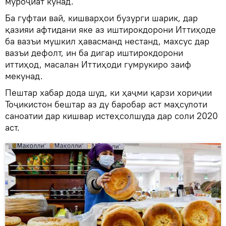
муроҷиат кунад.
Ба гуфтаи вай, кишварҳои бузурги шарик, дар
қазияи афтидани яке аз иштирокдорони Иттиҳоде
ба вазъи мушкил ҳавасманд нестанд, махсус дар
вазъи дефолт, ин ба дигар иштирокдорони
иттиҳод, масалан Иттиҳоди гумрукиро заиф
мекунад.
Пештар хабар дода шуд, ки ҳаҷми қарзи хориҷии
Тоҷикистон бештар аз ду баробар аст маҳсулоти
саноатии дар кишвар истеҳсолшуда дар соли 2020
аст.