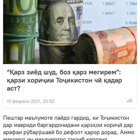
“Қарз зиёд шуд, боз қарз мегирем”:
қарзи хориҷии Тоҷикистон чӣ қадар
аст?
19 феврали 2021, 20:52
Пештар маълумоте пайдо гардид, ки Тоҷикистон
дар мавриди баргардонидани қарзҳои хориҷӣ дар
арафаи рӯбарӯшавӣ бо дефолт қарор дорад. Аммо
мақомот ин маълумотро такзиб карданд.