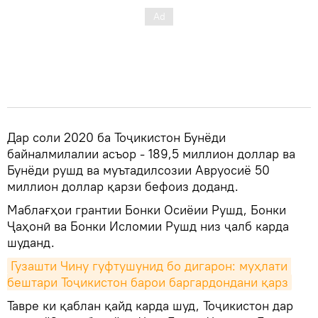
Дар соли 2020 ба Тоҷикистон Бунёди
байналмилалии асъор - 189,5 миллион доллар ва
Бунёди рушд ва муътадилсозии Авруосиё 50
миллион доллар қарзи бефоиз доданд.
Маблағҳои грантии Бонки Осиёии Рушд, Бонки
Ҷаҳонӣ ва Бонки Исломии Рушд низ ҷалб карда
шуданд.
Гузашти Чину гуфтушунид бо дигарон: муҳлати 
бештари Тоҷикистон барои баргардондани қарз
Тавре ки қаблан қайд карда шуд, Тоҷикистон дар