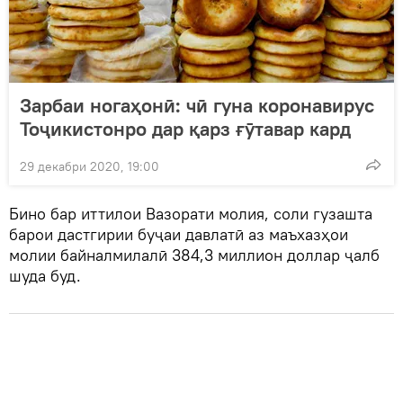
Зарбаи ногаҳонӣ: чӣ гуна коронавирус
Тоҷикистонро дар қарз ғӯтавар кард
29 декабри 2020, 19:00
Бино бар иттилои Вазорати молия, соли гузашта
барои дастгирии буҷаи давлатӣ аз маъхазҳои
молии байналмилалӣ 384,3 миллион доллар ҷалб
шуда буд.