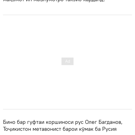
Бино бар гуфтаи коршиноси рус Олег Багданов,
Тоҷикистон метавонист барои кӯмак ба Русия