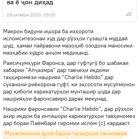
ва ё ҷон диҳад
29 октябри 2020, 09:00
Макрон бидуни ишора ба изҳороти
исломситезонаи худ дар рӯзҳои гузашта муддаӣ
шуд, ҳамаи пайравони мазоҳиб озодона маносики
мазҳабии худро анҷом медиҳанд.
Раисиҷумҳури Фаронса, дар гуфтугӯ бо шабакаи
хабарии “Алҷазмра” дар тавҷеҳи иқдоми
таҳқиромези нашрияи “Charlie Hebdo” дар
суханони риёкорона гуфт, ки эҳсосоти мусулмонон
дар қиболи карикатурҳои мунташир шуда дар
нашрияҳои фаронсавиро дарак мекунад.
Нашрияи фаронсавии “Charlie Hebdo”, дар рӯзҳои
ахир иқдом ба интишори карикатурҳои тавҳиномез
дар бораи Паёмбари гиромии ислом (с) кардааст.
Мусалмонони дунё барои тасвирҳои танзомези 