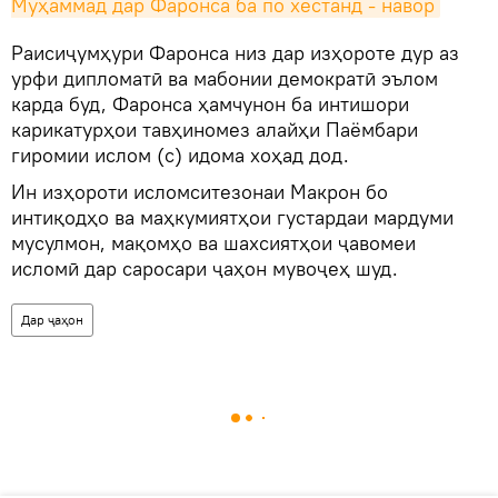
Муҳаммад дар Фаронса ба по хестанд - навор
Раисиҷумҳури Фаронса низ дар изҳороте дур аз
урфи дипломатӣ ва мабонии демократӣ эълом
карда буд, Фаронса ҳамчунон ба интишори
карикатурҳои тавҳиномез алайҳи Паёмбари
гиромии ислом (с) идома хоҳад дод.
Ин изҳороти исломситезонаи Макрон бо
интиқодҳо ва маҳкумиятҳои густардаи мардуми
мусулмон, мақомҳо ва шахсиятҳои ҷавомеи
исломӣ дар саросари ҷаҳон мувоҷеҳ шуд.
Дар ҷаҳон