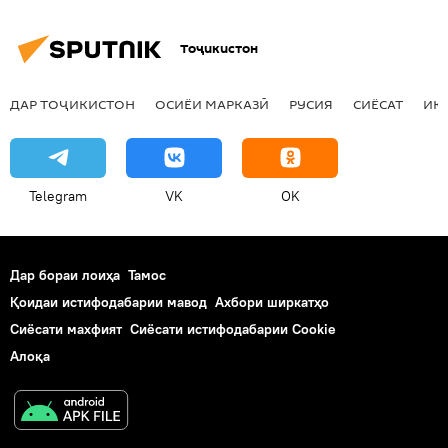
Тоҷикистон
ДАР ТОҶИКИСТОН
ОСИЁИ МАРКАЗӢ
РУСИЯ
СИЁСАТ
ИҚ
Telegram
VK
OK
Дар бораи лоиҳа
Тамос
Қоидаи истифодабарии мавод
Ахбори ширкатҳо
Сиёсати махфият
Сиёсати истифодабарии Cookie
Алоқа