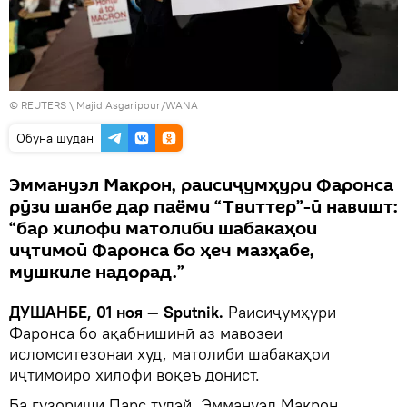
©
REUTERS
\ Majid Asgaripour/WANA
Обуна шудан
Эммануэл Макрон, раисиҷумҳури Фаронса
рӯзи шанбе дар паёми “Твиттер”-ӣ навишт:
“бар хилофи матолиби шабакаҳои
иҷтимоӣ Фаронса бо ҳеч мазҳабе,
мушкиле надорад.”
ДУШАНБЕ, 01 ноя — Sputnik.
Раисиҷумҳури
Фаронса бо ақабнишинӣ аз мавозеи
исломситезонаи худ, матолиби шабакаҳои
иҷтимоиро хилофи воқеъ донист.
Ба гузориши Парс тудэй, Эммануэл Макрон,