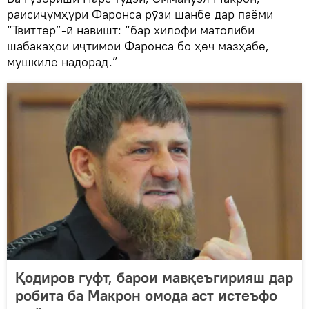
раисиҷумҳури Фаронса рӯзи шанбе дар паёми
“Твиттер”-ӣ навишт: “бар хилофи матолиби
шабакаҳои иҷтимоӣ Фаронса бо ҳеч мазҳабе,
мушкиле надорад.”
Қодиров гуфт, барои мавқеъгирияш дар
робита ба Макрон омода аст истеъфо