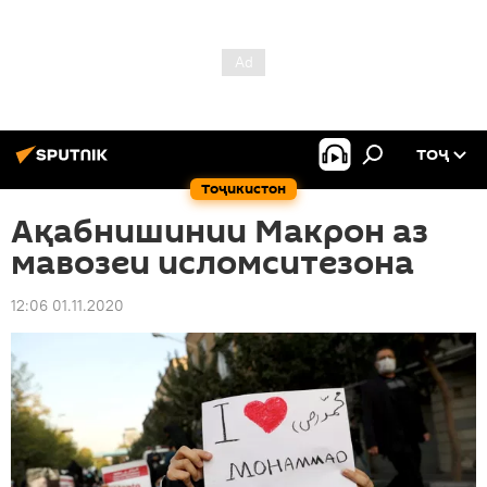
ТОҶ
Тоҷикистон
Ақабнишинии Макрон аз
мавозеи исломситезона
12:06 01.11.2020