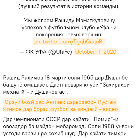
(лучший результат в истории команды).
Мы желаем Рашиду Маматкуловичу
успехов в футбольном клубе «Уфа» и
покорения новых вершин!
pic.twitter.com/5gqbQaqoBi
— ФК УФА (@UfaFc)
October 11, 2020
Рашид Раҳимов 18 марти соли 1965 дар Душанбе
ба дунё омадааст. Дастпарвари клуби “Захираҳои
меҳнатӣ”- и Душанбе аст.
Орзуи бозӣ дар Англия: дарвозабон Рустам 
Ятимов дар бораи футбол ва зиндагӣ - видео
Дар чемпионати СССР дар ҳайати “Помир”-и
овозадор ба майдон мебаромад. Соли 1988 унвони
устоди варзишро соҳиб шуд. Дар ҳайати тимҳои