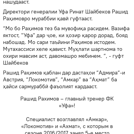
нашудааст.
Директори генералии Уфа Ринат Шайбеков Рашид
Раҳимовро мураббии қавӣ гуфтааст.
“Мо бо Раҳимов тез ба мувофиқа расидем. Вазифа
яктост, "Уфа" дар ҷое, ки ҳозир қарор дорад, бояд
набошад. Мо сари таъйини Раҳимов истодем.
Мутахассиси хеле қавист. Муҳлати шартнома то
охири мавсим аст, давомашро мебинем. “, - гуфт
Шайбеков
Рашид Раҳимов қаблан дар дастаҳои “Адмира“-и
Австрия, “Локомотив”, “Амкар” ва “Аҳмат” ба
ҳайси сармураббӣ фаъолият кардааст.
Рашид Рахимов – главный тренер ФК
«Уфа»!
Специалист возглавлял «Амкар»,
«Локомотив» и «Ахмат», с которым в
сезоне 2016/2017 занял 5-е место