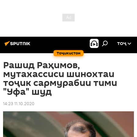
ТОҶ
Тоҷикистон
Рашид Раҳимов,
мутахассиси шинохтаи
тоҷик сармурабии тими
"Уфа" шуд
14:23 11.10.2020