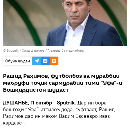
©
Sputnik
/ Саид Царнаев
/
Гузариш ба медиабонк
Обуна шудан
Рашид Раҳимов, футболбоз ва мураббии
маъруфи тоҷик сармурабии тими “Уфа”-и
Бошқирдистон шудаст
ДУШАНБЕ, 11 октябр - Sputnik.
Дар ин бора
бошгоҳи “Уфа” иттилоъ дода, гуфтааст, Рашид
Раҳимов дар ин мақом Вадим Евсеевро иваз
кардааст.