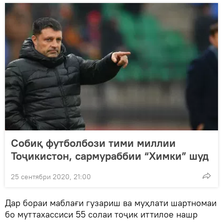
Cобиқ футболбози тими миллии
Тоҷикистон, сармураббии “Химки” шуд
25 сентябри 2020, 21:00
Дар бораи маблағи гузариш ва муҳлати шартномаи
бо муттахассиси 55 солаи тоҷик иттилое нашр