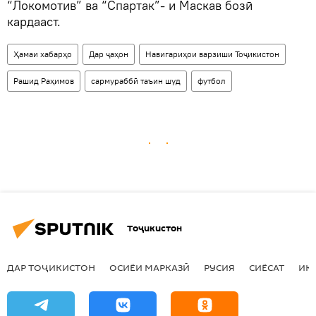
“Локомотив” ва “Спартак”- и Маскав бозӣ
кардааст.
Ҳамаи хабарҳо
Дар ҷаҳон
Навигариҳои варзиши Тоҷикистон
Рашид Раҳимов
сармураббӣ таъин шуд
футбол
Тоҷикистон
ДАР ТОҶИКИСТОН
ОСИЁИ МАРКАЗӢ
РУСИЯ
СИЁСАТ
ИҚ