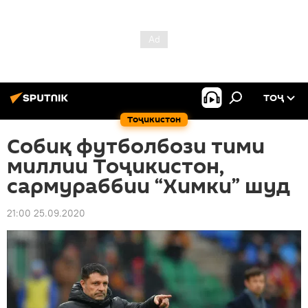
ТОҶ
Тоҷикистон
Cобиқ футболбози тими
миллии Тоҷикистон,
сармураббии “Химки” шуд
21:00 25.09.2020