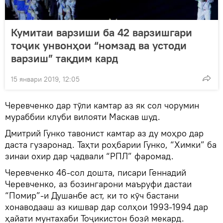
Кумитаи варзиши ба 42 варзишгари
тоҷик унвонҳои “номзад ва устоди
варзиш” тақдим кард
15 январи 2019, 12:05
Черевченко дар тӯли камтар аз як сол чорумин
мураббии клуби вилояти Маскав шуд.
Дмитрий Гунко тавонист камтар аз ду моҳро дар
даста гузаронад. Таҳти роҳбарии Гунко, “Химки” ба
зинаи охир дар ҷадвали “РПЛ” фаромад.
Черевченко 46-сол дошта, писари Геннадий
Черевченко, аз бозингарони маъруфи дастаи
“Помир”-и Душанбе аст, ки то кӯч бастани
хонаводааш аз кишвар дар солҳои 1993-1994 дар
ҳайати мунтахаби Тоҷикистон бозӣ мекард.