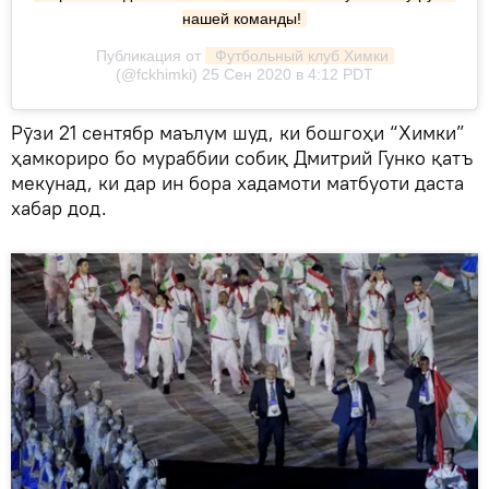
нашей команды!
Публикация от
 Футбольный клуб Химки
(@fckhimki)
25 Сен 2020 в 4:12 PDT
Рӯзи 21 сентябр маълум шуд, ки бошгоҳи “Химки”
ҳамкориро бо мураббии собиқ Дмитрий Гунко қатъ
мекунад, ки дар ин бора хадамоти матбуоти даста
хабар дод.