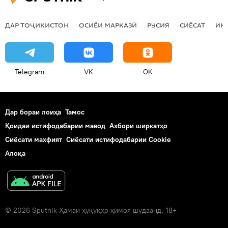
ДАР ТОҶИКИСТОН
ОСИЁИ МАРКАЗӢ
РУСИЯ
СИЁСАТ
ИҚ
Telegram
VK
OK
Дар бораи лоиҳа
Тамос
Қоидаи истифодабарии мавод
Ахбори ширкатҳо
Сиёсати махфият
Сиёсати истифодабарии Cookie
Алоқа
© 2026 Sputnik Ҳамаи ҳуқуқҳо ҳимоя шудаанд. 18+