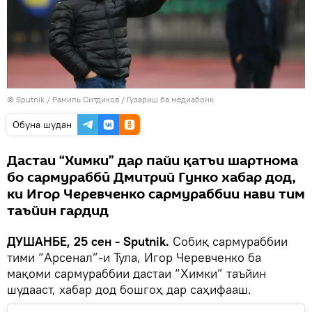
©
Sputnik
/ Рамиль Ситдиков
/
Гузариш ба медиабонк
Обуна шудан
Дастаи “Химки” дар пайи қатъи шартнома
бо сармураббӣ Дмитрий Гунко хабар дод,
ки Игор Черевченко сармураббии нави тим
таъйин гардид
ДУШАНБЕ, 25 сен - Sputnik.
Собиқ сармураббии
тими “Арсенал”-и Тула, Игор Черевченко ба
мақоми сармураббии дастаи “Химки” таъйин
шудааст, хабар дод бошгоҳ дар саҳифааш.