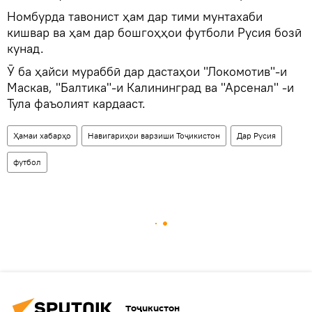
Номбурда тавонист ҳам дар тими мунтахаби
кишвар ва ҳам дар бошгоҳҳои футболи Русия бозӣ
кунад.
Ӯ ба ҳайси мураббӣ дар дастаҳои "Локомотив"-и
Маскав, "Балтика"-и Калининград ва "Арсенал" -и
Тула фаъолият кардааст.
Ҳамаи хабарҳо
Навигариҳои варзиши Тоҷикистон
Дар Русия
футбол
Тоҷикистон