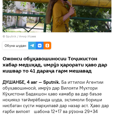
©
Sputnik
/ Амир Исаев
Обуна шудан
Ожонси обуҳавошиносии Тоҷикистон
хабар медиҳад, имрӯз ҳарорати ҳаво дар
кишвар то 41 дараҷа гарм мешавад
ДУШАНБЕ, 4 авг — Sputnik.
Ба иттилои Агентии
обуҳавошиносӣ, имрӯз дар Вилояти Мухтори
Кӯҳистони Бадахшон ҳаво камабр ва дар баъзе
ноҳияҳо тағйирёбанда шуда, эҳтимоли бориши
нисбатан сусти марҳилавӣ дар назар аст. Ҳаво дар
ғарби вилоят шабона 12+17 ва рӯзона 29+34