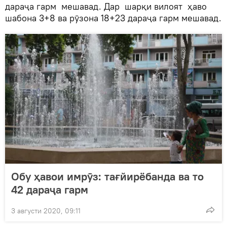
дараҷа гарм мешавад. Дар шарқи вилоят ҳаво
шабона 3+8 ва рӯзона 18+23 дараҷа гарм мешавад.
Обу ҳавои имрӯз: тағйирёбанда ва то
42 дараҷа гарм
3 августи 2020, 09:11