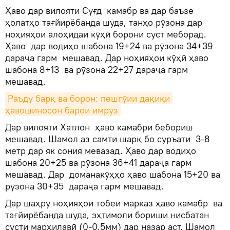
Ҳаво дар вилояти Суғд камабр ва дар баъзе
ҳолатҳо тағйирёбанда шуда, танҳо рӯзона дар
ноҳияҳои алоҳидаи кӯҳӣ борони суст меборад.
Ҳаво дар водиҳо шабона 19+24 ва рӯзона 34+39
дараҷа гарм мешавад. Дар ноҳияҳои кӯҳӣ ҳаво
шабона 8+13 ва рӯзона 22+27 дараҷа гарм
мешавад.
Раъду барқ ва борон: пешгӯии дақиқи 
ҳавошиносон барои имрӯз
Дар вилояти Хатлон ҳаво камабри бебориш
мешавад. Шамол аз самти шарқ бо суръати 3-8
метр дар як сония мевазад. Ҳаво дар водиҳо
шабона 20+25 ва рӯзона 36+41 дараҷа гарм
мешавад. Дар доманакӯҳҳо ҳаво шабона 15+20 ва
рӯзона 30+35 дараҷа гарм мешавад.
Дар шаҳру ноҳияҳои тобеи марказ ҳаво камабр ва
тағйирёбанда шуда, эҳтимоли бориши нисбатан
сусти марҳилавӣ (0-0,5мм) дар назар аст. Шамол