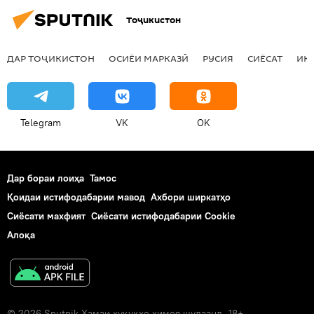
Тоҷикистон
ДАР ТОҶИКИСТОН
ОСИЁИ МАРКАЗӢ
РУСИЯ
СИЁСАТ
ИҚ
Telegram
VK
OK
Дар бораи лоиҳа
Тамос
Қоидаи истифодабарии мавод
Ахбори ширкатҳо
Сиёсати махфият
Сиёсати истифодабарии Cookie
Алоқа
© 2026 Sputnik Ҳамаи ҳуқуқҳо ҳимоя шудаанд. 18+