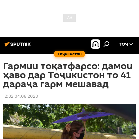
ТОҶ
Тоҷикистон
Гармии тоқатфарсо: дамои
ҳаво дар Тоҷикистон то 41
дараҷа гарм мешавад
12:32 04.08.2020