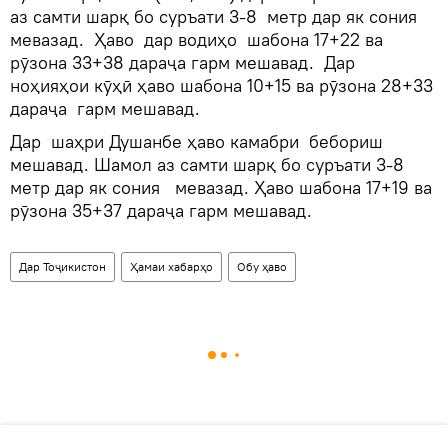
аз самти шарқ бо суръати 3-8 метр дар як сония
мевазад. Ҳаво дар водиҳо шабона 17+22 ва
рӯзона 33+38 дараҷа гарм мешавад. Дар
ноҳияҳои кӯҳӣ ҳаво шабона 10+15 ва рӯзона 28+33
дараҷа гарм мешавад.
Дар шаҳри Душанбе ҳаво камабри бебориш
мешавад. Шамол аз самти шарқ бо суръати 3-8
метр дар як сония мевазад. Ҳаво шабона 17+19 ва
рӯзона 35+37 дараҷа гарм мешавад.
Дар Тоҷикистон
Ҳамаи хабарҳо
Обу ҳаво