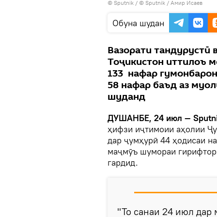
©
Sputnik
/ © Sputnik / Амир Исаев
Обуна шудан
Вазорати тандурустӣ 
Тоҷикистон иттилоъ м
133 нафар гумонбарон
58 нафар баъд аз муо
шуданд
ДУШАНБЕ, 24 июл — Sputn
ҳифзи иҷтимоии аҳолии Ҷу
дар ҷумҳурӣ 44 ҳодисаи н
маҷмӯъ шумораи гирифторо
гардид.
"То санаи 24 июл дар