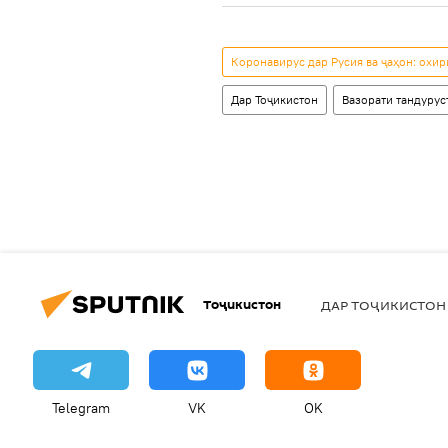
Коронавирус дар Русия ва ҷаҳон: охи
Дар Тоҷикистон
Вазорати тандурус
Тоҷикистон
ДАР ТОҶИКИСТОН
Telegram
VK
OK