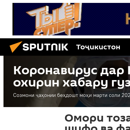
Тоҷикистон
Коронавирус дар 
охирин хабару гу
Созмони ҷаҳонии беҳдошт моҳи марти соли 202
Омори тоз
шифо ва фа