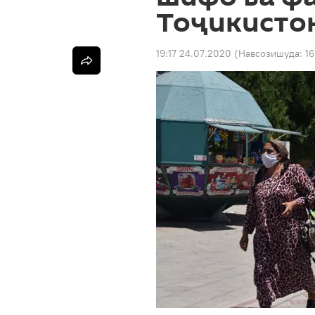
Тоҷикисто
19:17 24.07.2020
(Навсозишуда:
16