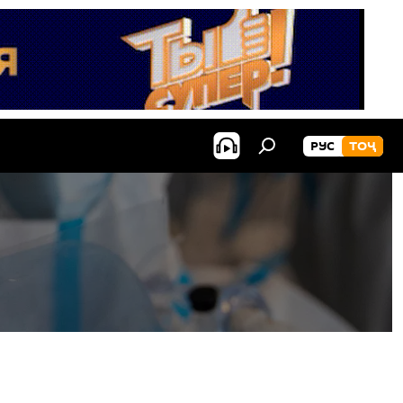
РУС
ТОҶ