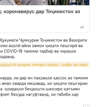
: коронавирус дар Тоҷикистон аз
 Ҳукумати Ҷумҳурии Тоҷикистон ва Вазорати
моии аҳолӣ айни замон ҷиҳати пешгирӣ ва
ви CОVID-19 тамоми тадбир ва чораҳои
тодаанд.
дурустӣ охирин омори сироят, шифо ва марг 
карда, ки дар ин лаҳзаҳои ҳассос аз тамоми
а амал оварда мешавад, ки ҷиҳати пешгирии
ма қоидаҳои беҳдошти шахсиро қатъиян
рфият беҳуда нагуфтаанд, ки табиби ҳар