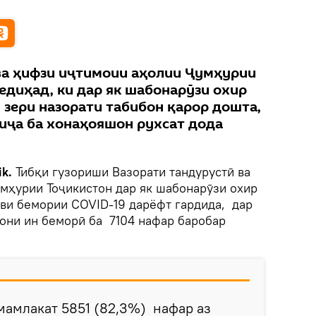
ва ҳифзи иҷтимоии аҳолии Ҷумҳурии
едиҳад, ки дар як шабонарӯзи охир
 зери назорати табибон қарор дошта,
лиҷа ба хонаҳояшон рухсат дода
ik.
Тибқи гузориши Вазорати тандурустӣ ва
мҳурии Тоҷикистон дар як шабонарӯзи охир
ави бемории COVID-19 дарёфт гардида, дар
ни ин беморӣ ба 7104 нафар баробар
 мамлакат 5851 (82,3%) нафар аз