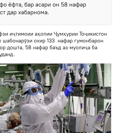
о ёфта, бар асари он 58 нафар
ст дар хабарнома.
ифзи иҷтимоии аҳолии Ҷумҳурии Тоҷикистон
як шабонарӯзи охир 133 нафар гумонбарон
ор дошта, 58 нафар баъд аз муолиҷа ба
уданд.