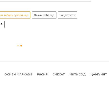
рин хабару гузоришҳо
Ҳамаи хабарҳо
Тандурустӣ
тӣ
ОСИЁИ МАРКАЗӢ
РУСИЯ
СИЁСАТ
ИҚТИСОД
ҶАМЪИЯТ