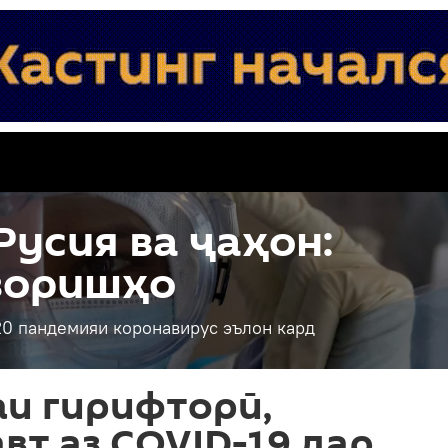
Русия ва ҷаҳон:
зоришҳо
0 пандемияи коронавирус эълон кард
аи гирифторӣ,
вт аз COVID-19 дар