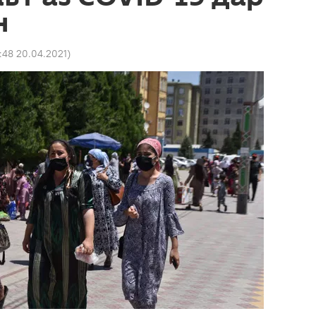
н
:48 20.04.2021
)