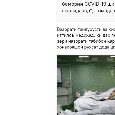
бемории COVID-19 шиф
фавтидаанд", - омадаа
Вазорати тандурустӣ ва ҳ
иттилоъ медиҳад, ки дар 
зери назорати табибон қар
хонаҳояшон рухсат дода ш