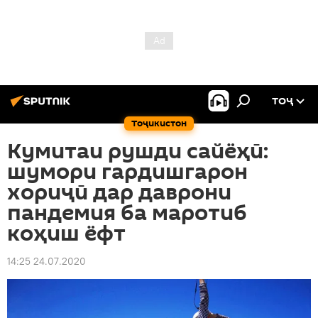
ТОҶ
Тоҷикистон
Кумитаи рушди сайёҳӣ:
шумори гардишгарон
хориҷӣ дар даврони
пандемия ба маротиб
коҳиш ёфт
14:25 24.07.2020