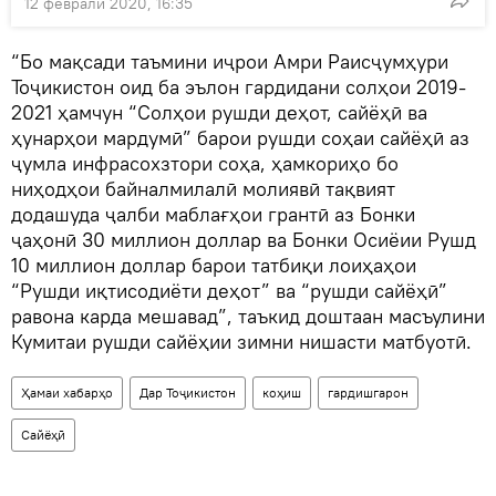
12 феврали 2020, 16:35
“Бо мақсади таъмини иҷрои Амри Раисҷумҳури
Тоҷикистон оид ба эълон гардидани солҳои 2019-
2021 ҳамчун “Солҳои рушди деҳот, сайёҳӣ ва
ҳунарҳои мардумӣ” барои рушди соҳаи сайёҳӣ аз
ҷумла инфрасохзтори соҳа, ҳамкориҳо бо
ниҳодҳои байналмилалӣ молиявӣ тақвият
додашуда ҷалби маблағҳои грантӣ аз Бонки
ҷаҳонӣ 30 миллион доллар ва Бонки Осиёии Рушд
10 миллион доллар барои татбиқи лоиҳаҳои
“Рушди иқтисодиёти деҳот” ва “рушди сайёҳӣ”
равона карда мешавад”, таъкид доштаан масъулини
Кумитаи рушди сайёҳии зимни нишасти матбуотӣ.
Ҳамаи хабарҳо
Дар Тоҷикистон
коҳиш
гардишгарон
Сайёҳӣ