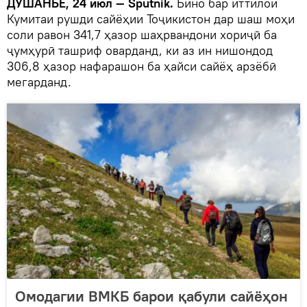
ДУШАНБЕ, 24 июл — Sputnik.
Бино бар иттилои
Кумитаи рушди сайёҳии Тоҷикистон дар шаш моҳи
соли равон 341,7 ҳазор шаҳрвандони хориҷӣ ба
ҷумҳурӣ ташриф оварданд, ки аз ин нишондод
306,8 ҳазор нафарашон ба ҳайси сайёҳ арзёбӣ
мегарданд.
Омодагии ВМКБ барои қабули сайёҳон