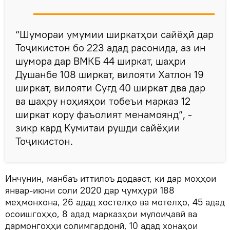
“Шумораи умумии ширкатҳои сайёҳӣ дар
Тоҷикистон бо 223 адад расонида, аз ин
шумора дар ВМКБ 44 ширкат, шаҳри
Душанбе 108 ширкат, вилояти Хатлон 19
ширкат, вилояти Суғд 40 ширкат два дар
ва шаҳру ноҳияҳои тобеъи марказ 12
ширкат кору фаъолият менамоянд”, -
зикр кард Кумитаи рушди сайёҳии
Тоҷикистон.
Инчунин, манбаъ иттилоъ додааст, ки дар моҳҳои
январ-июни соли 2020 дар ҷумҳурӣ 188
меҳмонхона, 26 адад хостелҳо ва мотелҳо, 45 адад
осоишгоҳҳо, 8 адад марказҳои мулоиҷавӣ ва
дармонгоҳҳи солимгардонӣ, 10 адад хонаҳои