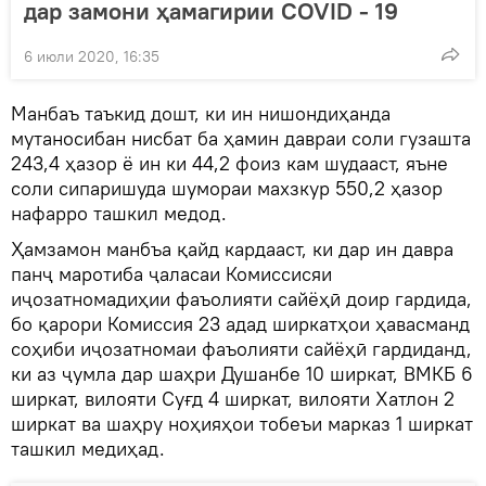
дар замони ҳамагирии COVID - 19
6 июли 2020, 16:35
Манбаъ таъкид дошт, ки ин нишондиҳанда
мутаносибан нисбат ба ҳамин давраи соли гузашта
243,4 ҳазор ё ин ки 44,2 фоиз кам шудааст, яъне
соли сипаришуда шумораи махзкур 550,2 ҳазор
нафарро ташкил медод.
Ҳамзамон манбъа қайд кардааст, ки дар ин давра
панҷ маротиба ҷаласаи Комиссисяи
иҷозатномадиҳии фаъолияти сайёҳӣ доир гардида,
бо қарори Комиссия 23 адад ширкатҳои ҳавасманд
соҳиби иҷозатномаи фаъолияти сайёҳӣ гардиданд,
ки аз ҷумла дар шаҳри Душанбе 10 ширкат, ВМКБ 6
ширкат, вилояти Суғд 4 ширкат, вилояти Хатлон 2
ширкат ва шаҳру ноҳияҳои тобеъи марказ 1 ширкат
ташкил медиҳад.