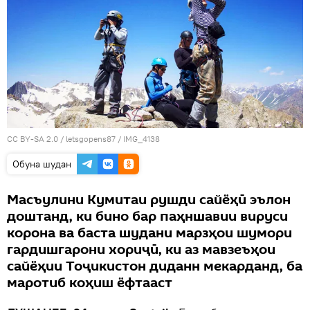
CC BY-SA 2.0
/
letsgopens87
/
IMG_4138
Обуна шудан
Масъулини Кумитаи рушди сайёҳӣ эълон
доштанд, ки бино бар паҳншавии вируси
корона ва баста шудани марзҳои шумори
гардишгарони хориҷӣ, ки аз мавзеъҳои
сайёҳии Тоҷикистон диданн мекарданд, ба
маротиб коҳиш ёфтааст