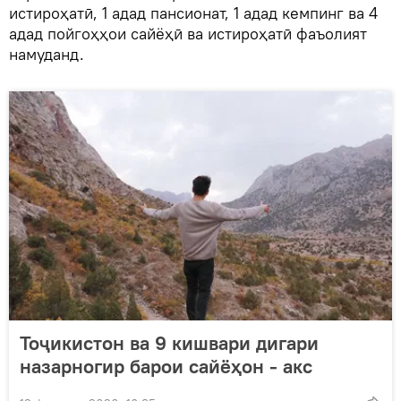
истироҳатӣ, 1 адад пансионат, 1 адад кемпинг ва 4
адад пойгоҳҳои сайёҳӣ ва истироҳатӣ фаъолият
намуданд.
Тоҷикистон ва 9 кишвари дигари
назарногир барои сайёҳон - акс