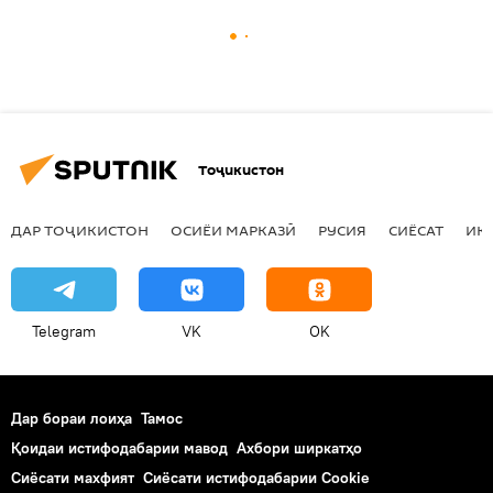
Тоҷикистон
ДАР ТОҶИКИСТОН
ОСИЁИ МАРКАЗӢ
РУСИЯ
СИЁСАТ
ИҚ
Telegram
VK
OK
Дар бораи лоиҳа
Тамос
Қоидаи истифодабарии мавод
Ахбори ширкатҳо
Сиёсати махфият
Сиёсати истифодабарии Cookie