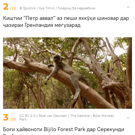
2
/15
©
Sputnik
/ Ilya Timin
/
Гузариш ба медиабонк
Киштии "Петр аввал" аз пеши яхкӯҳи шиновар дар
ҷазираи Гренландия мегузарад
3
CC BY 2.0
/
Roel van Deursen
/
The Gambia - Bijilo Monkey
/15
Park
Боғи ҳайвоноти Bijilo Forest Park дар Серекунди