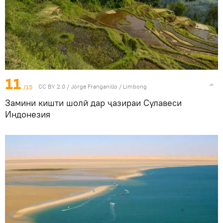
11
/15
CC BY 2.0
/
Jorge Franganillo
/
Limbong
Замини кишти шолӣ дар ҷазираи Сулавеси
Индонезия