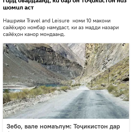
гирд овардаанд, ки бар он Тоҷикистон низ
шомил аст
Нашрияи Travel and Leisure номи 10 макони
сайёҳиро номбар намудаст, ки аз мадди назари
сайёҳон канор мондаанд.
Зебо, вале номаълум: Тоҷикистон дар