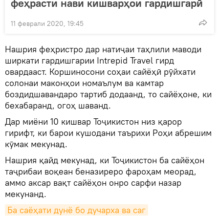
феҳрасти нави кишварҳои гардишгарӣ
11 феврали 2020, 19:45
Нашрия феҳристро дар натиҷаи таҳлили маводи
ширкати гардишгарии Intrepid Travel гирд
овардааст. Коршиносони соҳаи сайёҳӣ рӯйхати
солонаи маконҳои номаълум ва камтар
боздидшавандаро тартиб додаанд, то сайёҳоне, ки
бехабаранд, огоҳ шаванд.
Дар миёни 10 кишвар Тоҷикистон низ қарор
гирифт, ки барои кушодани таърихи Роҳи абрешим
кӯмак мекунад.
Нашрия қайд мекунад, ки Тоҷикистон ба сайёҳон
таҷрибаи воқеан беназиреро фароҳам меорад,
аммо аксар вақт сайёҳон онро сарфи назар
мекунанд.
Ба саёҳати дунё бо дучарха ва саг