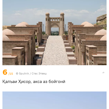
6
/15
©
Sputnik
/ Стас Этвеш
Қалъаи Ҳисор, акса аз бойгонӣ