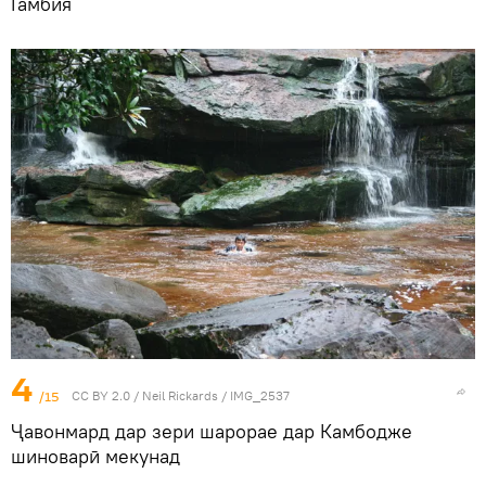
Гамбия
4
/15
CC BY 2.0
/
Neil Rickards
/
IMG_2537
Ҷавонмард дар зери шарорае дар Камбодже
шиноварӣ мекунад