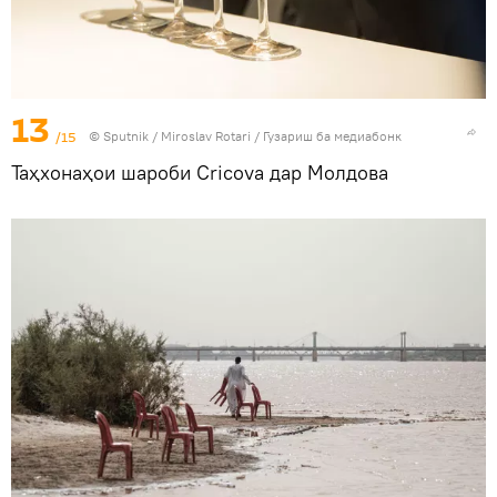
13
/15
©
Sputnik
/ Miroslav Rotari
/
Гузариш ба медиабонк
Таҳхонаҳои шароби Cricova дар Молдова