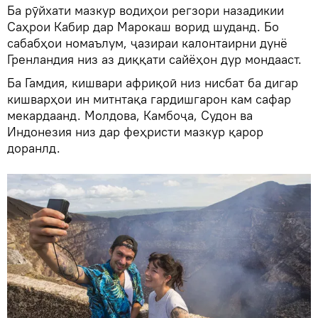
Ба рӯйхати мазкур водиҳои регзори назадикии
Саҳрои Кабир дар Марокаш ворид шуданд. Бо
сабабҳои номаълум, ҷазираи калонтаирни дунё
Гренландия низ аз диққати сайёҳон дур мондааст.
Ба Гамдия, кишвари африқоӣ низ нисбат ба дигар
кишварҳои ин митнтақа гардишгарон кам сафар
мекардаанд. Молдова, Камбоҷа, Судон ва
Индонезия низ дар феҳристи мазкур қарор
доранлд.