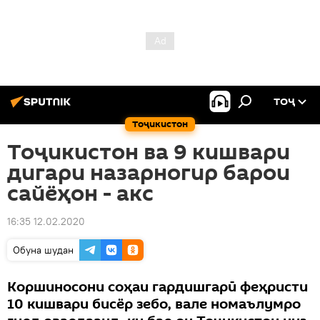
ТОҶ
Тоҷикистон
Тоҷикистон ва 9 кишвари
дигари назарногир барои
сайёҳон - акс
16:35 12.02.2020
Обуна шудан
Коршиносони соҳаи гардишгарӣ феҳристи
10 кишвари бисёр зебо, вале номаълумро