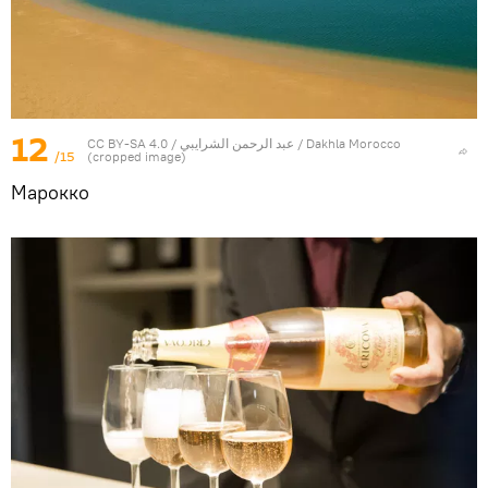
12
CC BY-SA 4.0
/ عبد الرحمن الشرايبي /
Dakhla Morocco
/15
(cropped image)
Марокко