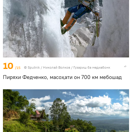
10
/15
©
Sputnik
/ Николай Волков
/
Гузариш ба медиабонк
Пиряхи Федченко, масоҳати он 700 км мебошад