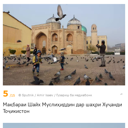
5
/15
©
Sputnik
/ Amir Isaev
/
Гузариш ба медиабонк
Мақбараи Шайх Муслиҳиддин дар шаҳри Хуҷанди
Тоҷикистон