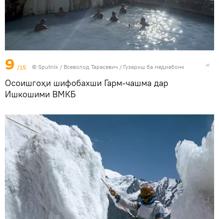
9
/15
©
Sputnik
/ Всеволод Тарасевич
/
Гузариш ба медиабонк
Осоишгоҳи шифобахши Гарм-чашма дар
Ишкошими ВМКБ