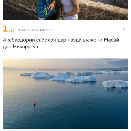
1
/15
© AFP 2023 / Inti Ocon
Аксбардории сайёҳон дар назди вулкони Масай
дар Никарагуа