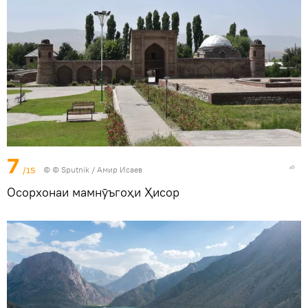
7
/15
© © Sputnik / Амир Исаев
Осорхонаи мамнӯъгоҳи Ҳисор