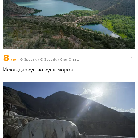
8
/15
©
Sputnik
/ © Sputnik / Стас Этвеш
Искандаркӯл ва кӯли морон