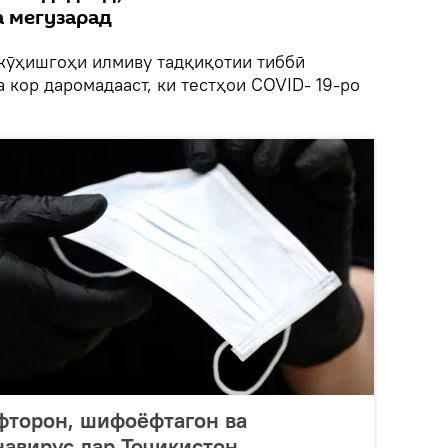
а мегузарад
жӯҳишгоҳи илмиву тадқиқотии тиббӣ
 кор даромадааст, ки тестҳои COVID- 19-ро
фторон, шифоёфтагон ва
навирус дар Тоҷикистон