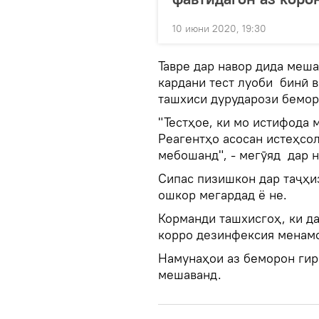
10 июни 2020, 19:30
Тавре дар навор дида меша
кардани тест луоби бинӣ 
ташхиси дурударози бемор
"Тестҳое, ки мо истифода 
Реагентҳо асосан истеҳсо
мебошанд", - мегӯяд дар 
Сипас пизишкон дар таҷҳи
ошкор мегардад ё не.
Корманди ташхисгоҳ, ки да
корро дезинфексия менам
Намунаҳои аз беморон гир
мешаванд.