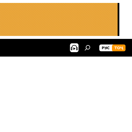
РУС
ТОҶ