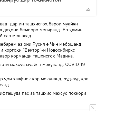
вад, дар ин ташхисгоҳ барои муайян
ва даҳони беморро мегиранд. Бо ҳамин
ӣ сар мешавад.
мебарем аз они Русия ё Чин мебошанд.
ли коргоҳи "Вектор"-и Новосибиркс
навор корманди ташхисгоҳ Мадина.
зоти махсус муайян мекунанд: COVID-19
р ҷои хавфнок кор мекунанд, зуд-зуд ҷои
оянд.
ифташуда пас аз ташхис махсус поккорӣ