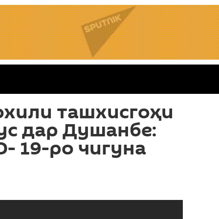
охили ташхисгоҳи
ус дар Душанбе:
D- 19-ро чигуна