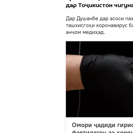
дар Тоҷикистон чигун
Дар Душанбе дар асоси па
ташхисгоҳи коронавирус ба
анҷом медиҳад.
Омори ҷадиди гири
фавтидагон аз коро