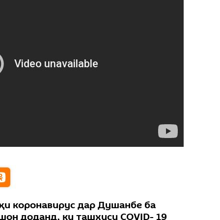
ҳи коронавирус дар Душанбе ба
шон доданд, ки ташхиси COVID- 19