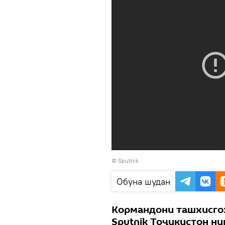
©
Sputnik
Обуна шудан
Кормандони ташхисго
Sputnik Тоҷикистон ни