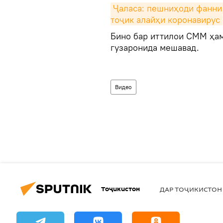
Ҷаласа: пешниҳоди фанни 
тоҷик алайҳи коронавирус
Бино бар иттилои СММ ҳам
гузаронида мешавад.
Видео
Тоҷикистон
ДАР ТОҶИКИСТОН