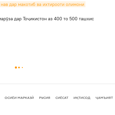
нав дар макотиб ва ихтирооти олимони 
арӯза дар Тоҷикистон аз 400 то 500 ташхис
ОСИЁИ МАРКАЗӢ
РУСИЯ
СИЁСАТ
ИҚТИСОД
ҶАМЪИЯТ