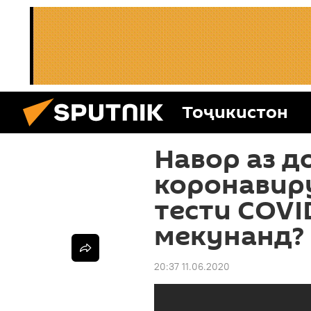
Тоҷикистон
Навор аз д
коронавир
тести COVI
мекунанд?
20:37 11.06.2020