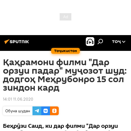
ТОҶ
Тоҷикистон
Қаҳрамони филми "Дар
орзуи падар" муҷозот шуд:
додгоҳ Меҳрубонро 15 сол
зиндон кард
14:01 11.06.2020
Обуна шудан
Беҳрӯзи Саид, ки дар филми "Дар орзуи