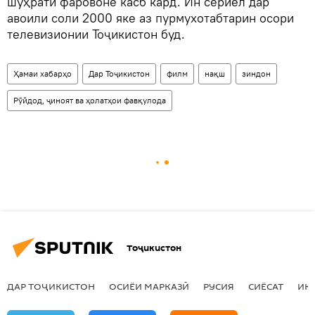
шӯҳрати фаровоне касб кард. Ин сериёл дар
авоили соли 2000 яке аз пурмухотабтарин осори
телевизионии Тоҷикистон буд.
Ҳамаи хабарҳо
Дар Тоҷикистон
филм
нақш
зиндон
Рӯйдод, ҷиноят ва ҳолатҳои фавқулода
Тоҷикистон
ДАР ТОҶИКИСТОН
ОСИЁИ МАРКАЗӢ
РУСИЯ
СИЁСАТ
ИҚ