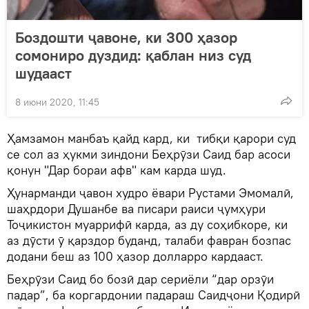
Боздошти ҷавоне, ки 300 ҳазор
сомониро дуздид: қаблан низ суд
шудааст
8 июни 2020, 11:45
Ҳамзамон манбаъ қайд кард, ки тибқи қарори суд
се сол аз ҳукми зиндони Беҳрӯзи Саид бар асоси
қонун "Дар бораи афв" кам карда шуд.
Ҳунарманди ҷавон худро ёвари Рустами Эмомалӣ,
шаҳрдори Душанбе ва писари раиси ҷумҳури
Тоҷикистон муаррифӣ карда, аз ду соҳибкоре, ки
аз дӯсти ӯ қарздор буданд, талаби фавран бозпас
додани беш аз 100 ҳазор долларро кардааст.
Беҳрӯзи Саид бо бозӣ дар сериёли “дар орзӯи
падар”, ба коргардонии падараш Саидҷони Қодирӣ