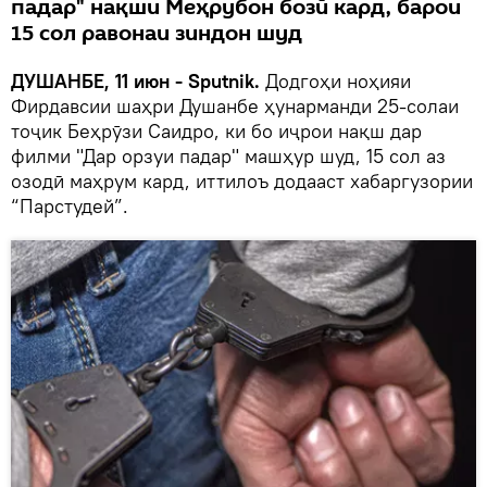
падар" нақши Меҳрубон бозӣ кард, барои
15 сол равонаи зиндон шуд
ДУШАНБЕ, 11 июн - Sputnik.
Додгоҳи ноҳияи
Фирдавсии шаҳри Душанбе ҳунарманди 25-солаи
тоҷик Беҳрӯзи Саидро, ки бо иҷрои нақш дар
филми "Дар орзуи падар" машҳур шуд, 15 сол аз
озодӣ маҳрум кард, иттилоъ додааст хабаргузории
“Парстудей”.