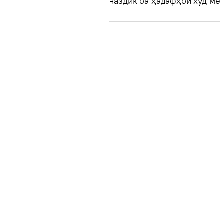
наздик ба ҳадафҳои худ ме