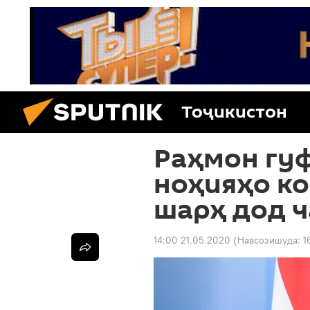
Тоҷикистон
Раҳмон гуф
ноҳияҳо ко
шарҳ дод 
14:00 21.05.2020
(Навсозишуда:
1