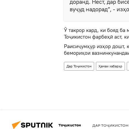
доранд. Нест, дар би
вуҷуд надорад”, - изҳ
Ӯ такрор кард, ки бояд ба
Тоҷикистон фарбеҳӣ аст, к
Раисиҷумҳур изҳор дошт, 
бемориҳои вазнинкунандаи
Дар Тоҷикистон
Ҳамаи хабарҳо
Тоҷикистон
ДАР ТОҶИКИСТОН