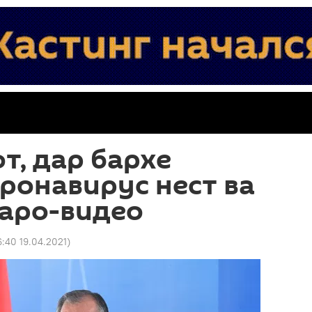
т, дар бархе
ронавирус нест ва
чаро-видео
6:40 19.04.2021
)