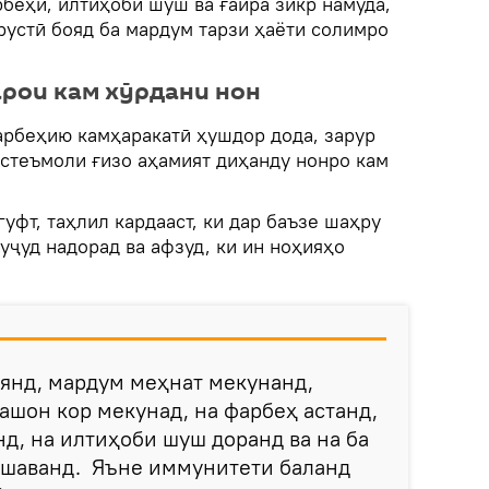
рбеҳӣ, илтиҳоби шуш ва ғайра зикр намуда,
рустӣ бояд ба мардум тарзи ҳаёти солимро
арои кам хӯрдани нон
арбеҳию камҳаракатӣ ҳушдор дода, зарур
истеъмоли ғизо аҳамият диҳанду нонро кам
фт, таҳлил кардааст, ки дар баъзе шаҳру
уҷуд надорад ва афзуд, ки ин ноҳияҳо
янд, мардум меҳнат мекунанд,
ашон кор мекунад, на фарбеҳ астанд,
нд, на илтиҳоби шуш доранд ва на ба
ешаванд. Яъне иммунитети баланд