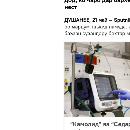
дод, ки чаро дар бар
нест
ДУШАНБЕ, 21 май — Sputni
бо мардум таъкид намуда, и
баъзан сӯзандору беҳтар 
“Камолид” ва “Седа