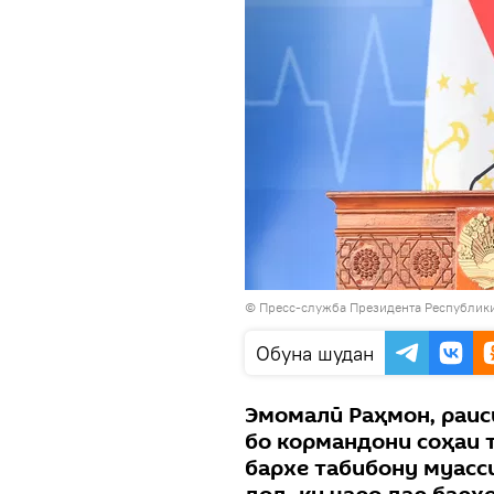
©
Пресс-служба Президента Республик
Обуна шудан
Эмомалӣ Раҳмон, раис
бо кормандони соҳаи 
бархе табибону муасс