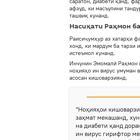
саратон, диабети қанд, фа
афзуд, ки масъулини танду
ташвиқ кунанд.
Насиҳати Раҳмон б
Раисиҷумҳур аз хатарҳи ф
хонд, ки мардум ба тарзи 
истеъмол кунанд.
Инчунин Эмомалӣ Раҳмон гу
ноҳияҳо ин вирус умуман в
асосан кишоварзиянд.
“Ноҳияҳои кишоварзи
заҳмат мекашанд, хун
на диабети қанд дора
ин вирус гирифтор м