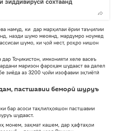
и зиддивирусӣ сохтаанд
ова намуд, ки дар марҳилаи ёрии таъҷилии
нанд, назди шумо меоянд, мардумро ноумед
уассисаи шумо, ки ҷой нест, роҳро нишон
 дар Тоҷикистон, имконияти хеле васеъ
кардани маризон фароҳам шудааст ва далел
бе зиёда аз 3200 ҷойи изофавии эҳтиётӣ
дам, пастшавии беморӣ шуруъ
 ки бар асоси таҳлилҳояшон пастшавии
уруъ шудааст.
оҳ монем, заҳмат кашем, дар ҳафтаҳои