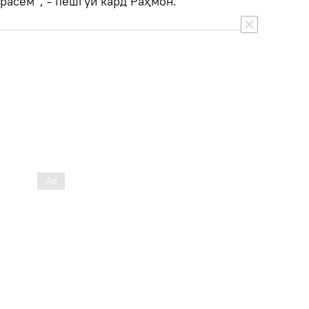
расем”, - пешгӯӣ кард Раҳмон.