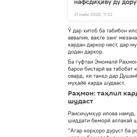
нафсдиҳиву ду дору
21 майи 2020, 11:22
Ӯ дар хитоб ба табибон ил
аввалия, вақте занг меза
кардан даркор нест, дар м
додан даркор.
Ба гуфтаи Эмомалӣ Раҳмон
барои бистарӣ ва табобат 
овард, ки танҳо дар Душан
муҳайё карда шудааст.
Раҳмон: таҳлил кар
шудаст
Раисиҷумҳур илова намуд,
шиддати беморӣ аллакай ш
“Агар корҳоро дуруст ба р