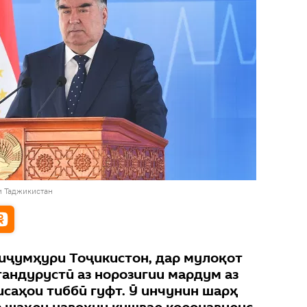
и Таджикистан
иҷумҳури Тоҷикистон, дар мулоқот
тандурустӣ аз норозигии мардум аз
исаҳои тиббӣ гуфт. Ӯ инчунин шарҳ