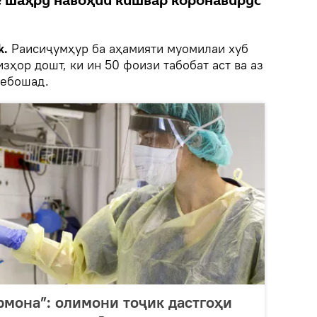
хе шаҳру навоҳии кишвар коронавирус
k.
Раисиҷумҳур ба аҳамияти муомилаи хуб
зҳор дошт, ки ин 50 фоизи табобат аст ва аз
мебошад.
рмона”: олимони тоҷик дастгоҳи