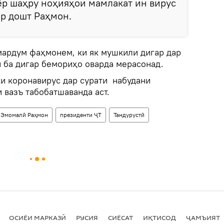
сёр шаҳру ноҳияҳои мамлакат ин вирус
ор дошт Раҳмон.
 мардум фаҳмонем, ки як мушкили дигар дар
и ба дигар бемориҳо оварда мерасонад.
ки коронавирус дар сурати набудани
 вазъ табобатшаванда аст.
Эмомалӣ Раҳмон
президенти ҶТ
Тандурустӣ
ОСИЁИ МАРКАЗӢ
РУСИЯ
СИЁСАТ
ИҚТИСОД
ҶАМЪИЯТ