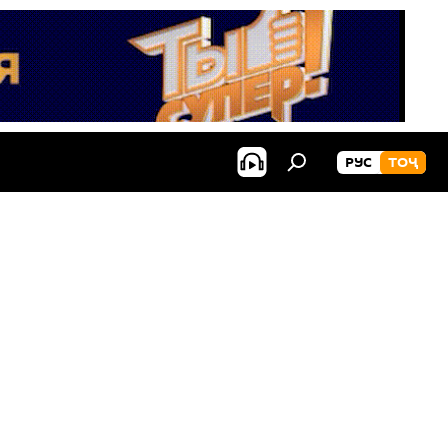
РУС
ТОҶ