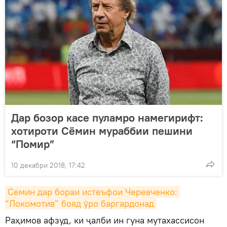
Дар бозор касе пуламро намегирифт:
хотироти Сёмин мураббии пешини
“Помир”
10 декабри 2018, 17:42
Семин дар бораи истеъфои Черевченко: 
“Локомотив” бояд ӯро баргардонад
Раҳимов афзуд, ки ҷалби ин гуна мутахассисон