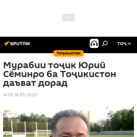
ТОҶ
Тоҷикистон
Мурабии тоҷик Юрий
Сёминро ба Тоҷикистон
даъват дорад
14:50 16.05.2020