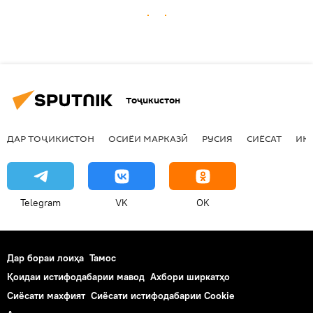
Тоҷикистон
ДАР ТОҶИКИСТОН
ОСИЁИ МАРКАЗӢ
РУСИЯ
СИЁСАТ
ИҚ
Telegram
VK
OK
Дар бораи лоиҳа
Тамос
Қоидаи истифодабарии мавод
Ахбори ширкатҳо
Сиёсати махфият
Сиёсати истифодабарии Cookie