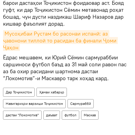
барои дастаҳои Тоҷикистон фоидаовар аст. Бояд
гуфт, ки дар Тоҷикистон Сёмин метавонад роҳат
бошад, чун дусти наздикаш Шариф Назаров дар
кишвар фаъолият дорад.
Мусоҳибаи Рустам бо расонаи испанӣ: аз 
ҷавонони тиллоӣ то расидан ба финали Ҷоми 
Ҷаҳон
Ёдрас мешавем, ки Юрий Сёмин сармураббии
саршиноси футбол баъд аз 31 май соли равон пас
аз ба охир расидани шартнома дастаи
“Локомотив”-и Маскавро тарк хоҳад кард.
Дар Тоҷикистон
Ҳамаи хабарҳо
Навигариҳои варзиши Тоҷикистон
Сармураббӣ
дастаи "Локомотив"
даъват
футбол
Маскав