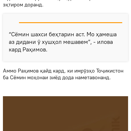
эҳтиром доранд.
“Сёмин шахси беҳтарин аст. Мо ҳамеша
аз дидани ӯ хушҳол мешавем”, - илова
кард Раҳимов.
Аммо Раҳимов қайд кард, ки имрӯзҳо Тоҷикистон
ба Сёмин моҳонаи зиёд дода наметавонанд.