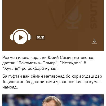
01:31
Раҳмов илова кард, ки Юрий Сёмин метавонад
дастаи “Локомотив- Помир”, “Истиқлол” ё
“Хуҷанд”-ро роҳбарӣ кунад.
Ба гуфтаи вай сёмин метавонад бо кори худаш дар
Тоҷикистон ба дастаи тими ҷавонони кишар кумак
намояд.