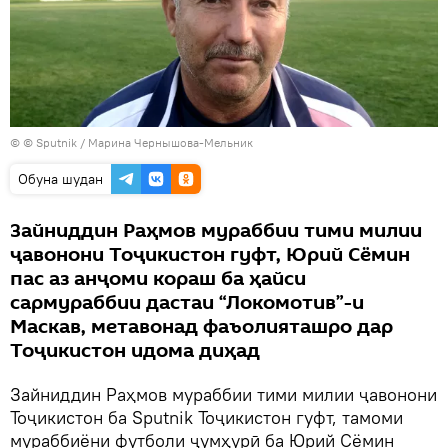
© © Sputnik / Марина Чернышова-Мельник
Обуна шудан
Зайниддин Раҳмов мураббии тими милии
ҷавонони Тоҷикистон гуфт, Юрий Сёмин
пас аз анҷоми кораш ба ҳайси
сармураббии дастаи “Локомотив”-и
Маскав, метавонад фаъолияташро дар
Тоҷикистон идома диҳад
Зайниддин Раҳмов мураббии тими милии ҷавонони
Тоҷикистон ба Sputnik Тоҷикистон гуфт, тамоми
мураббиёни футболи ҷумҳурӣ ба Юрий Сёмин