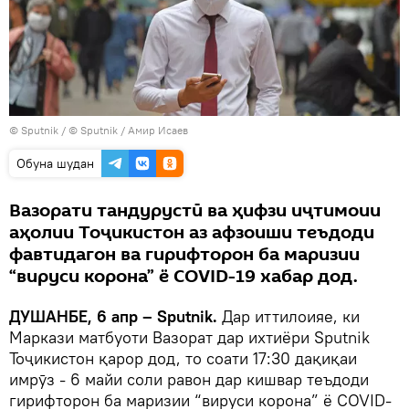
©
Sputnik
/ © Sputnik / Амир Исаев
Обуна шудан
Вазорати тандурустӣ ва ҳифзи иҷтимоии
аҳолии Тоҷикистон аз афзоиши теъдоди
фавтидагон ва гирифторон ба маризии
“вируси корона” ё COVID-19 хабар дод.
ДУШАНБЕ, 6 апр – Sputnik.
Дар иттилоияе, ки
Маркази матбуоти Вазорат дар ихтиёри Sputnik
Тоҷикистон қарор дод, то соати 17:30 дақиқаи
имрӯз - 6 майи соли равон дар кишвар теъдоди
гирифторон ба маризии “вируси корона” ё COVID-