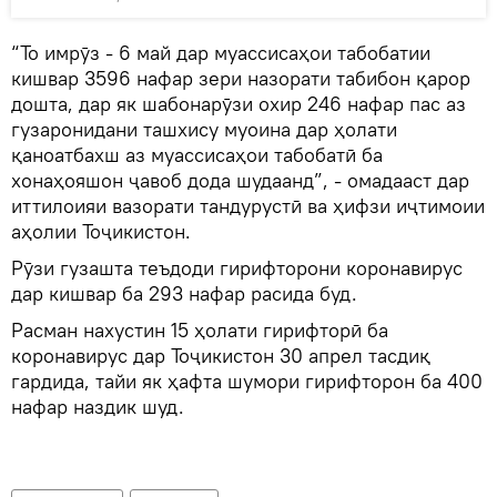
“То имрӯз - 6 май дар муассисаҳои табобатии
кишвар 3596 нафар зери назорати табибон қарор
дошта, дар як шабонарӯзи охир 246 нафар пас аз
гузаронидани ташхису муоина дар ҳолати
қаноатбахш аз муассисаҳои табобатӣ ба
хонаҳояшон ҷавоб дода шудаанд”, - омадааст дар
иттилоияи вазорати тандурустӣ ва ҳифзи иҷтимоии
аҳолии Тоҷикистон.
Рӯзи гузашта теъдоди гирифторони коронавирус
дар кишвар ба 293 нафар расида буд.
Расман нахустин 15 ҳолати гирифторӣ ба
коронавирус дар Тоҷикистон 30 апрел тасдиқ
гардида, тайи як ҳафта шумори гирифторон ба 400
нафар наздик шуд.