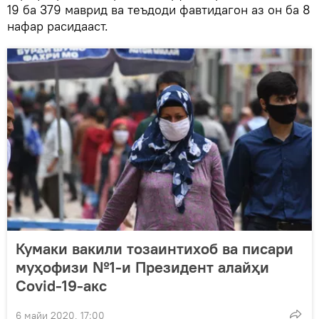
19 ба 379 маврид ва теъдоди фавтидагон аз он ба 8
нафар расидааст.
Кумаки вакили тозаинтихоб ва писари
муҳофизи №1-и Президент алайҳи
Covid-19-акс
6 майи 2020, 17:00