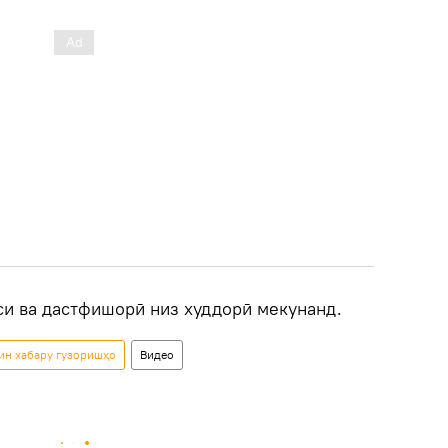
си ва дастфишорӣ низ худдорӣ мекунанд.
рин хабару гузоришҳо
Видео