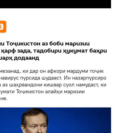
и Тоҷикистон аз боби маризии
 ҳарф зада, тадобири ҳукумат баҳри
шарҳ додаанд
мезанад, ки дар он афкори мардуми тоҷик
навирус пурсида шудааст. Ин назарпурсиро
а аз шаҳрвандони кишвар суол намудаст, ки
умати Тоҷикистон алайҳи маризии
не.