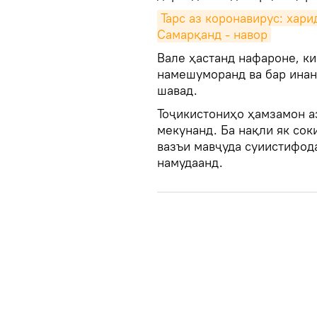
Тарс аз коронавирус: хари
Самарқанд - навор
Вале ҳастанд нафароне, к
намешуморанд ва бар инанд
шавад.
Тоҷикистониҳо ҳамзамон а
мекунанд. Ба нақли як сок
вазъи мавҷуда суиистифод
намудаанд.