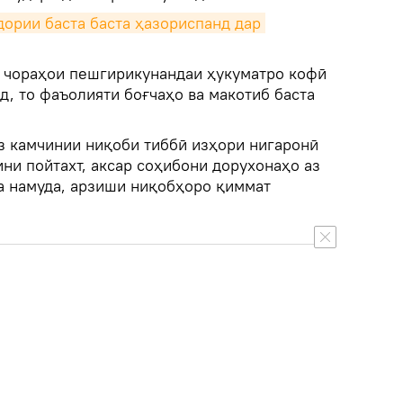
дории баста баста ҳазориспанд дар 
и чораҳои пешгирикунандаи ҳукуматро кофӣ
, то фаъолияти боғчаҳо ва макотиб баста
з камчинии ниқоби тиббӣ изҳори нигаронӣ
ини пойтахт, аксар соҳибони дорухонаҳо аз
а намуда, арзиши ниқобҳоро қиммат