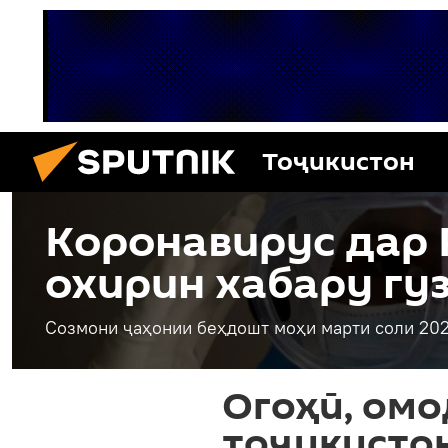
Тоҷикистон
Коронавирус дар 
охирин хабару гу
Созмони ҷаҳонии беҳдошт моҳи марти соли 202
Огоҳӣ, омо
тоҷикисто