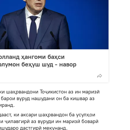
олланд ҳангоми баҳси
рлумон беҳуш шуд - навор
ки шаҳрвандони Тоҷикистон аз ин маризӣ
 барои вуруд нашудани он ба кишвар аз
иранд.
ааст, ки аксари шаҳрвандон ба усулҳои
и ҷилавгирӣ аз вуруди ин маризӣ боварӣ
ишударо дастгирӣ мекунанд.