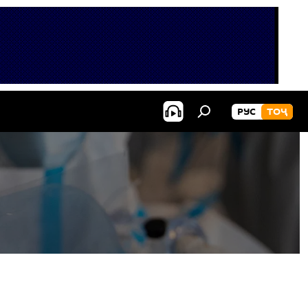
РУС
ТОҶ