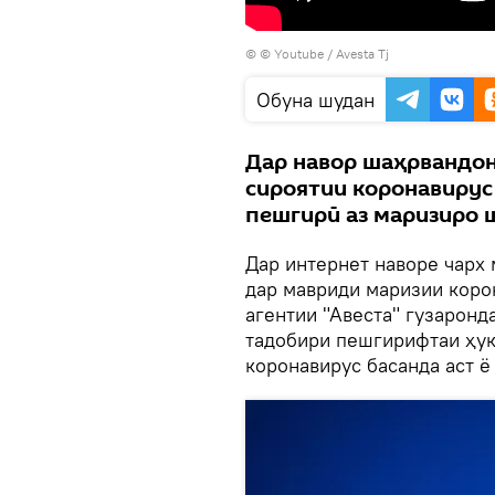
© © Youtube / Avesta Tj
Обуна шудан
Дар навор шаҳрвандон
сироятии коронавирус
пешгирӣ аз маризиро 
Дар интернет наворе чарх 
дар мавриди маризии коро
агентии "Авеста" гузаронд
тадобири пешгирифтаи ҳук
коронавирус басанда аст ё 