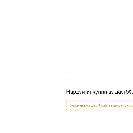
Мардум инчунин аз дастбӯ
Коронавирус дар Русия ва ҷаҳон: охи