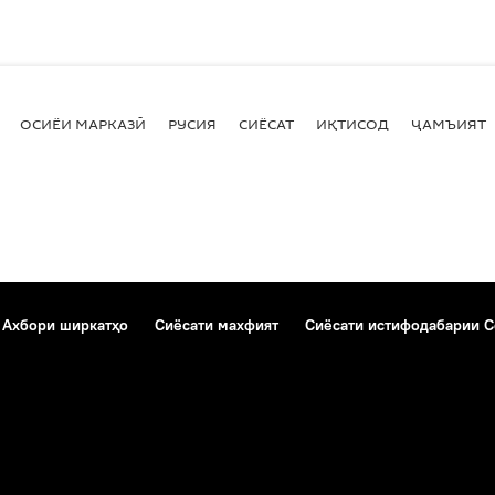
ОСИЁИ МАРКАЗӢ
РУСИЯ
СИЁСАТ
ИҚТИСОД
ҶАМЪИЯТ
Ахбори ширкатҳо
Сиёсати махфият
Сиёсати истифодабарии C