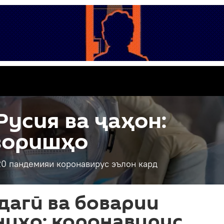
Русия ва ҷаҳон:
зоришҳо
0 пандемияи коронавирус эълон кард
дагӣ ва боварии
ниҳо: коронавирус