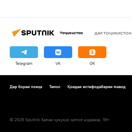
Тоҷикистон
ДАР ТОҶИКИСТОН
Telegram
VK
OK
Дар бораи лоиҳа
Тамос
Қоидаи истифодабарии мавод
© 2026 Sputnik Ҳамаи ҳуқуқҳо ҳимоя шудаанд. 18+