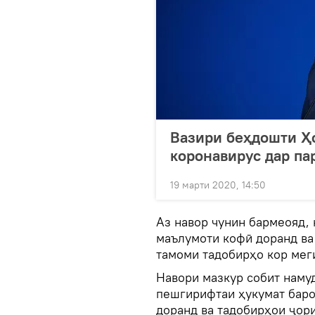
Вазири беҳдошти Ҳ
коронавирус дар па
19 марти 2020, 14:50
Аз навор чунин бармеояд, 
маълумоти кофӣ доранд ва
тамоми тадобирҳо кор мег
Навори мазкур собит намуд
пешгирифтаи ҳукумат баро
доранд ва тадобирҳои ҷор