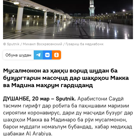
©
Sputnik
/ Михаил Воскресенский
/
Гузариш ба медиабонк
Обуна шудан
Мусалмонон аз ҳаққи ворид шудан ба
бузургтарин масоҷид дар шаҳрҳои Макка
ва Мадина маҳрум гардиданд
ДУШАНБЕ, 20 мар – Sputnik.
Арабистони Саудӣ
тасмим гирифт дар робита ба паҳншавии маризии
сироятии коронавирус, дари ду масҷиди бузург дар
шаҳрҳои Макка ва Мадинаро ба рӯи мусалмонон,
барои муддати номаълум бубандад, хабар медиҳад
шабакаи Al Arabiya.