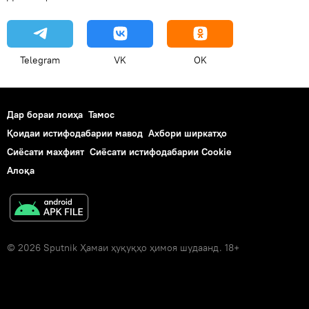
Telegram
VK
OK
Дар бораи лоиҳа
Тамос
Қоидаи истифодабарии мавод
Ахбори ширкатҳо
Сиёсати махфият
Сиёсати истифодабарии Cookie
Алоқа
© 2026 Sputnik Ҳамаи ҳуқуқҳо ҳимоя шудаанд. 18+