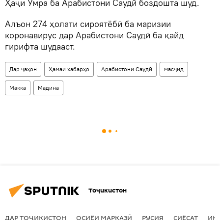
Ҳаҷи Умра ба Арабистони Саудӣ боздошта шуд.
Алъон 274 ҳолати сироятёбӣ ба маризии
коронавирус дар Арабистони Саудӣ ба қайд
гирифта шудааст.
Дар ҷаҳон
Ҳамаи хабарҳо
Арабистони Саудӣ
масҷид
Макка
Мадина
Тоҷикистон
ДАР ТОҶИКИСТОН
ОСИЁИ МАРКАЗӢ
РУСИЯ
СИЁСАТ
ИҚ