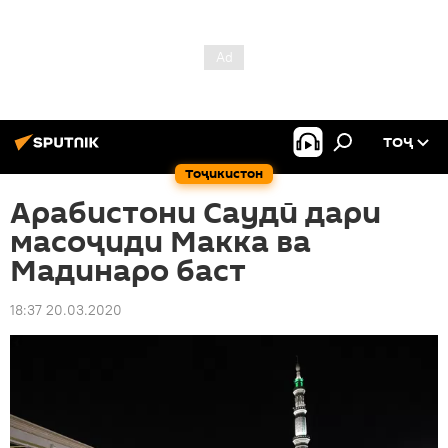
ТОҶ
Тоҷикистон
Арабистони Саудӣ дари
масоҷиди Макка ва
Мадинаро баст
18:37 20.03.2020