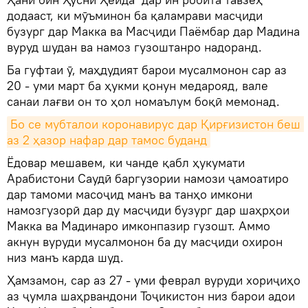
додааст, ки мӯъминон ба қаламрави масҷиди
бузург дар Макка ва Масҷиди Паёмбар дар Мадина
вуруд шудан ва намоз гузоштанро надоранд.
Ба гуфтаи ӯ, маҳдудият барои мусалмонон сар аз
20 - уми март ба ҳукми қонун медарояд, вале
санаи лағви он то ҳол номаълум боқӣ мемонад.
Бо се мубталои коронавирус дар Қирғизистон беш 
аз 2 ҳазор нафар дар тамос буданд
Ёдовар мешавем, ки чанде қабл ҳукумати
Арабистони Саудӣ баргузории намози ҷамоатиро
дар тамоми масоҷид манъ ва танҳо имкони
намозгузорӣ дар ду масҷиди бузург дар шаҳрҳои
Макка ва Мадинаро имконпазир гузошт. Аммо
акнун вуруди мусалмонон ба ду масҷиди охирон
низ манъ карда шуд.
Ҳамзамон, сар аз 27 - уми феврал вуруди хориҷиҳо
аз ҷумла шаҳрвандони Тоҷикистон низ барои адои