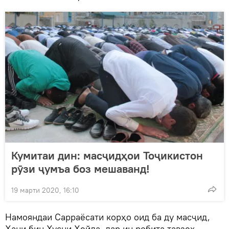
Кумитаи дин: масҷидҳои Тоҷикистон
рӯзи ҷумъа боз мешаванд!
19 марти 2020, 16:10
Намояндаи Сарраёсати корҳо оид ба ду масҷид,
Ҳани бин Ҳусни Ҳейда дар ин робита тавзеҳ