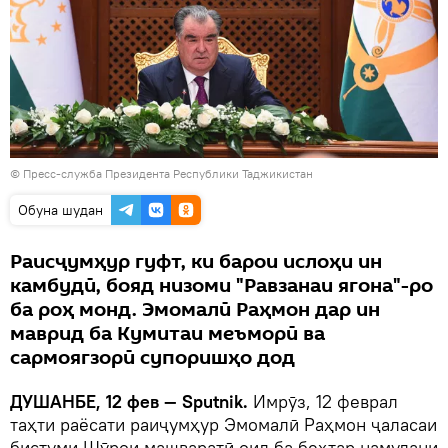
©
Пресс-служба Президента Республики Таджикистан
Обуна шудан
Раисҷумҳур гуфт, ки барои ислоҳи ин
камбудӣ, бояд низоми "Равзанаи ягона"-ро
ба роҳ монд. Эмомалӣ Раҳмон дар ин
маврид ба Кумитаи меъморӣ ва
сармоягзорӣ супоришҳо дод
ДУШАНБЕ, 12 фев — Sputnik.
Имрӯз, 12 феврал
таҳти раёсати раиҷумҳур Эмомалӣ Раҳмон ҷаласаи
бистуми Шӯрои машваратӣ оид ба беҳтар намудани