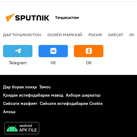
Тоҷикистон
ДАР ТОҶИКИСТОН
ОСИЁИ МАРКАЗӢ
РУСИЯ
СИЁСАТ
ИҚ
Telegram
VK
OK
Дар бораи лоиҳа
Тамос
Қоидаи истифодабарии мавод
Ахбори ширкатҳо
Сиёсати махфият
Сиёсати истифодабарии Cookie
Алоқа