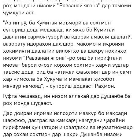
роҳ мондани низоми "Равзанаи ягона" дар тамоми
ҷумҳурӣ аст.
"Аз ин рӯ, ба Кумитаи меъморӣ ва сохтмон
супориш дода мешавад, ки якҷо бо Кумитаи
давлатии сармоягузорӣ ва идораи амволи давлатӣ,
вазорату идораҳои дахлдор, мақомоти иҷроияи
ҳокимияти давлатии вилоятҳо ва шаҳру ноҳияҳо
низоми “Равзанаи ягона”-ро оид ба гирифтани
иҷозат барои оғози корҳои сохтмон ҳарчи зудтар
таъсис дода, оид ба натиҷаи фаъолият дар ин самт
ҳар нимсола ба Ҳукумати мамлакат ҳисобот
манзур намояд", - супориш додааст Раҳмон.
Гуфта мешавад, ин низом аллакай дар Душанбе ба
роҳ монда шудааст.
Дар доираи идомаи ислоҳоти мазкур бо мақсади
шаффоф, дастрас ва камхарҷ намудани ҷараёни
гирифтани ҳуҷҷатҳои иҷозатдиҳӣ ва иҷозатномаҳо
дар соҳаи сохтмон дар шаҳри Душанбе низоми