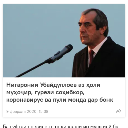
Нигаронии Убайдуллоев аз ҳоли
муҳоҷир, гурези соҳибкор,
коронавирус ва пули монда дар бонк
9 феврали 2020, 15:38
Ба гуфтаи президент, роҳи ҳалли ин мушкилӣ ба