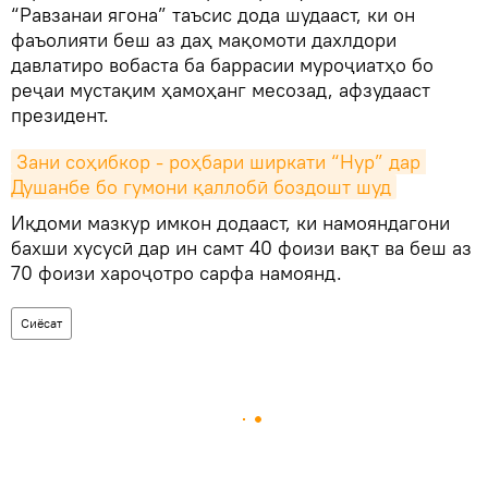
“Равзанаи ягона” таъсис дода шудааст, ки он
фаъолияти беш аз даҳ мақомоти дахлдори
давлатиро вобаста ба баррасии муроҷиатҳо бо
реҷаи мустақим ҳамоҳанг месозад, афзудааст
президент.
Зани соҳибкор - роҳбари ширкати “Нур” дар 
Душанбе бо гумони қаллобӣ боздошт шуд
Иқдоми мазкур имкон додааст, ки намояндагони
бахши хусусӣ дар ин самт 40 фоизи вақт ва беш аз
70 фоизи хароҷотро сарфа намоянд.
Сиёсат