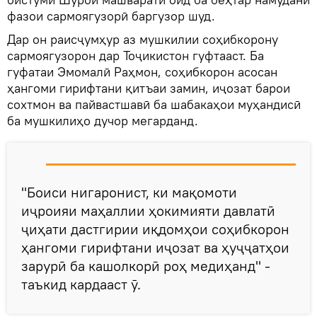
фазои сармоягузорӣ баргузор шуд.
Дар он раисҷумҳур аз мушкилии соҳибкорону
сармоягузорон дар Тоҷикистон гуфтааст. Ба
гуфатаи Эмомалӣ Раҳмон, соҳибкорон асосан
ҳангоми гирифтани қитъаи замин, иҷозат барои
сохтмон ва пайвастшавӣ ба шабакаҳои муҳандисӣ
ба мушкилиҳо дучор мегарданд.
"Боиси нигаронист, ки мақомоти
иҷроияи маҳаллии ҳокимияти давлатӣ
ҷиҳати дастгирии иқдомҳои соҳибкорон
ҳангоми гирифтани иҷозат ва ҳуҷҷатҳои
зарурӣ ба кашолкорӣ роҳ медиҳанд" -
таъкид кардааст ӯ.