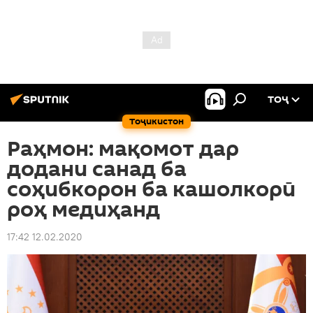
ТОҶ
Тоҷикистон
Раҳмон: мақомот дар
додани санад ба
соҳибкорон ба кашолкорӣ
роҳ медиҳанд
17:42 12.02.2020