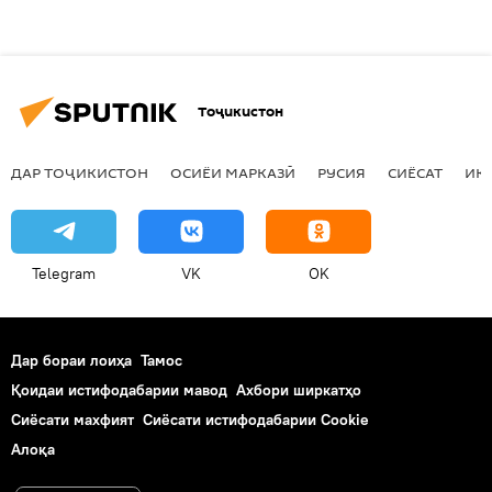
Тоҷикистон
ДАР ТОҶИКИСТОН
ОСИЁИ МАРКАЗӢ
РУСИЯ
СИЁСАТ
ИҚ
Telegram
VK
OK
Дар бораи лоиҳа
Тамос
Қоидаи истифодабарии мавод
Ахбори ширкатҳо
Сиёсати махфият
Сиёсати истифодабарии Cookie
Алоқа