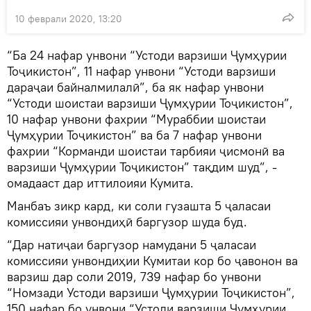
10 феврали 2020, 13:20
“Ба 24 нафар унвони “Устоди варзиши Ҷумҳурии
Тоҷикистон”, 11 нафар унвони “Устоди варзиши
дараҷаи байналмилалӣ”, ба як нафар унвони
“Устоди шоистаи варзиши Ҷумҳурии Тоҷикистон”,
10 нафар унвони фахрии “Мураббии шоистаи
Ҷумҳурии Тоҷикистон” ва ба 7 нафар унвони
фахрии “Корманди шоистаи тарбияи ҷисмонӣ ва
варзиши Ҷумҳурии Тоҷикистон” тақдим шуд”, -
омадааст дар иттилоияи Кумита.
Манбаъ зикр кард, ки соли гузашта 5 ҷаласаи
комиссияи унвондиҳӣ баргузор шуда буд.
“Дар натиҷаи баргузор намудани 5 ҷаласаи
комиссияи унвондиҳии Кумитаи кор бо ҷавонон ва
варзиш дар соли 2019, 739 нафар бо унвони
“Номзади Устоди варзиши Ҷумҳурии Тоҷикистон”,
150 нафар бо унвони “Устоди варзиши Ҷумҳурии