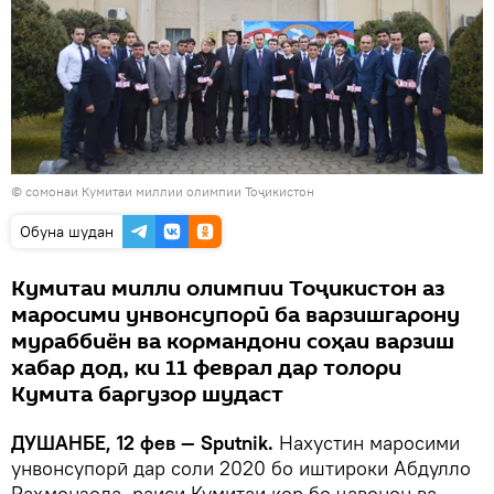
© сомонаи Кумитаи миллии олимпии Тоҷикистон
Обуна шудан
Кумитаи милли олимпии Тоҷикистон аз
маросими унвонсупорӣ ба варзишгарону
мураббиён ва кормандони соҳаи варзиш
хабар дод, ки 11 феврал дар толори
Кумита баргузор шудаст
ДУШАНБЕ, 12 фев — Sputnik.
Нахустин маросими
унвонсупорӣ дар соли 2020 бо иштироки Абдулло
Раҳмонзода, раиси Кумитаи кор бо ҷавонон ва