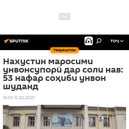
ТОҶ
Тоҷикистон
Нахустин маросими
унвонсупорӣ дар соли нав:
53 нафар соҳиби унвон
шуданд
19:00 12.02.2020