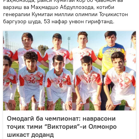
варзиш ва Маҳмадшо Абдуллозода, котиби
генералии Кумитаи миллии олимпии Тоҷикистон
баргузор шуда, 53 нафар унвон гирифтанд.
Омодагӣ ба чемпионат: наврасони
тоҷик тими “Виктория”-и Олмонро
шикаст доданд