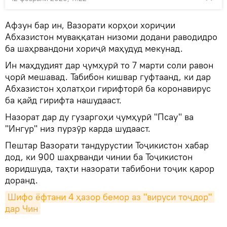
Афзун бар ин, Вазорати корҳои хориҷии
Абхазистон муваққатан низоми додани раводидро
ба шаҳрвандони хориҷӣ маҳудуд мекунад.
Ин маҳдудият дар ҷумҳурӣ то 7 марти соли равон
ҷорӣ мешавад. Табибон кишвар гуфтаанд, ки дар
Абхазистон ҳолатҳои гирифторӣ ба коронавирус
ба қайд гирифта нашудааст.
Назорат дар ду гузаргоҳи ҷумҳурӣ "Псау" ва
"Ингур" низ пурзӯр карда шудааст.
Пештар Вазорати тандурустии Тоҷикистон хабар
дод, ки 900 шаҳрванди чинии ба Тоҷикистон
воридшуда, таҳти назорати табибони тоҷик қарор
доранд.
Шифо ёфтани 4 ҳазор бемор аз "вируси тоҷдор" 
дар Чин