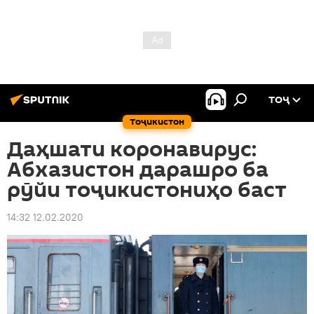
ТОҶ
Тоҷикистон
Даҳшати коронавирус:
Абхазистон дарашро ба
рӯйи тоҷикистониҳо баст
14:32 12.02.2020