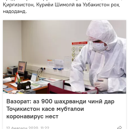
Қирғизистон, Куриёи Шимолӣ ва Узбакистон роҳ
надоданд.
Вазорат: аз 900 шаҳрванди чинӣ дар
Тоҷикистон касе мубталои
коронавирус нест
12 феврали 2020, 11:22