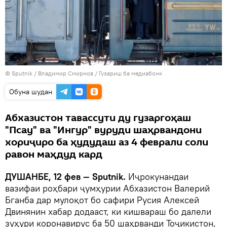
©
Sputnik
/ Владимир Смирнов
/
Гузариш ба медиабонк
Обуна шудан
Абхазистон тавассути ду гузаргоҳаш
"Псау" ва "Ингур" вуруди шаҳрвандони
хориҷиро ба ҳудудаш аз 4 феврали соли
равон маҳдуд кард
ДУШАНБЕ, 12 фев — Sputnik.
Иҷрокунандаи
вазифаи роҳбари ҷумҳурии Абхазистон Валерий
Бганба дар мулоқот бо сафири Русия Алексей
Двинянин хабар додааст, ки кишвараш бо далели
зуҳури коронавирус ба 50 шаҳрванди Тоҷикистон,