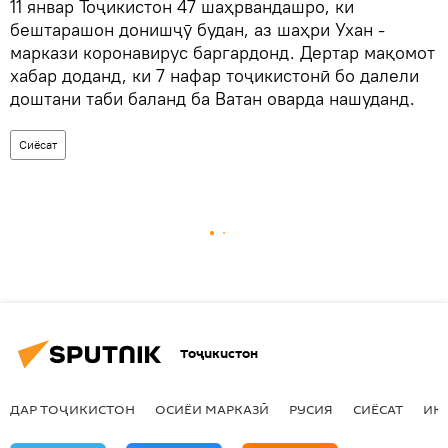
11 январ Тоҷикистон 47 шаҳрвандашро, ки
бештарашон донишҷӯ будан, аз шаҳри Ухан -
маркази коронавирус баргардонд. Дертар мақомот
хабар доданд, ки 7 нафар тоҷикистонӣ бо далели
доштани таби баланд ба Ватан оварда нашуданд.
Сиёсат
Тоҷикистон
ДАР ТОҶИКИСТОН
ОСИЁИ МАРКАЗӢ
РУСИЯ
СИЁСАТ
ИҚ