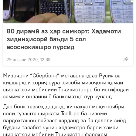
80 дирамӣ аз ҳар симкорт: Хадамоти
зидинҳисорӣ баъди 5 сол
асоснокиашро пурсид
29 январи 2020, 12:39
Мизоҷони “Сбербонк” метавонанд аз Русия ва
кишварҳои хориҷ суратҳисоби мизоҷони ҳамаи
ширкатҳои мобилиии Тоҷикистонро бо истифодаи
замимаи онлайнӣ ё банкоматҳо пур кунанд.
Дар бонк тавзеҳ доданд, ки нахуст моҳи ноябри
соли гузашта ширкати Tcell-ро ба низоми
пардохташон пайваст карданд ва ба далели зиёд
будани талабот чунин хадамотро барои ҳамаи
ширкатҳои мобилии Тоҷикистон фароҳам