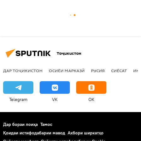
Тоҷикистон
ДАР ТОҶИКИСТОН
ОСИЁИ МАРКАЗӢ
РУСИЯ
СИЁСАТ
ИҚ
Telegram
VK
OK
Дар бораи лоиҳа
Тамос
Қоидаи истифодабарии мавод
Ахбори ширкатҳо