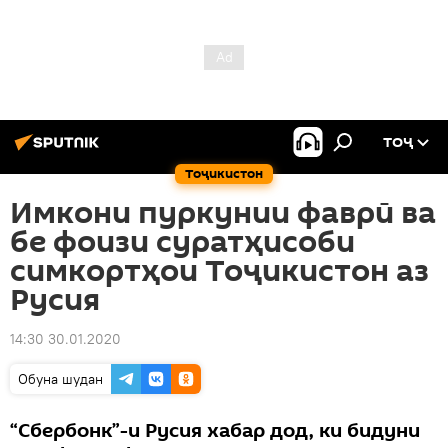
ТОҶ
Тоҷикистон
Имкони пуркунии фаврӣ ва
бе фоизи суратҳисоби
симкортҳои Тоҷикистон аз
Русия
14:30 30.01.2020
Обуна шудан
“Сбербонк”-и Русия хабар дод, ки бидуни