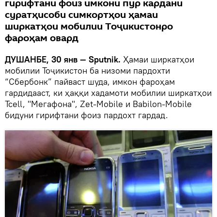
гирифтани фоиз имкони пур кардани
суратҳисоби симкортҳои ҳамаи
ширкатҳои мобилии Тоҷикистонро
фароҳам овард
ДУШАНБЕ, 30 янв — Sputnik.
Ҳамаи ширкатҳои
мобилии Тоҷикистон ба низоми пардохти
“Сбербонк” пайваст шуда, имкон фароҳам
гардидааст, ки ҳаққи хадамоти мобилии ширкатҳои
Tcell, "Мегафона", Zet-Mobile и Babilon-Mobile
бидуни гирифтани фоиз пардохт гардад.