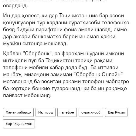
оварданд.
Ин дар ҳолест, ки дар Тоҷикистон низ бар асоси
қонунгузорӣ пур кардани суратҳисоби телефонҳо
бояд бидуни гирифтани фоиз амалӣ шавад, аммо
дар аксари банкоматҳо барои ин амал ҳаққи
муайян ситонда мешавад.
Қаблан "Сбербонк", аз фароҳам шудани имкони
интиқоли пул ба Тоҷикистон тариқи рақами
телефони мобилӣ хабар дода буд. Ба иттилои
манбаъ, мизоҷони замимаи “Сбербанк Онлайн”
метавонанд ба воситаи рақами телефон маблағро
ба кортҳои бонкие гузаронанд, ки ба ин рақамҳо
пайваст мебошанд.
Ҳамаи хабарҳо
Иқтисод
телефон
суратҳисоб
Дар Русия
Дар Тоҷикистон