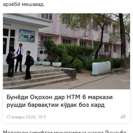
арзёбӣ мешавад.
Бунёди Оқохон дар НТМ 6 маркази
рушди барвақтии кӯдак боз кард
17 январи 2020, 13:11
Медалҳои гирифтаи муҳассилини шаҳри Душанбе