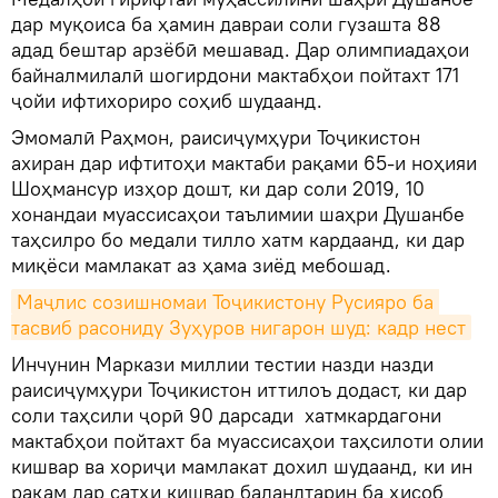
дар муқоиса ба ҳамин давраи соли гузашта 88
адад бештар арзёбӣ мешавад. Дар олимпиадаҳои
байналмилалӣ шогирдони мактабҳои пойтахт 171
ҷойи ифтихориро соҳиб шудаанд.
Эмомалӣ Раҳмон, раисиҷумҳури Тоҷикистон
ахиран дар ифтитоҳи мактаби рақами 65-и ноҳияи
Шоҳмансур изҳор дошт, ки дар соли 2019, 10
хонандаи муассисаҳои таълимии шаҳри Душанбе
таҳсилро бо медали тилло хатм кардаанд, ки дар
миқёси мамлакат аз ҳама зиёд мебошад.
Маҷлис созишномаи Тоҷикистону Русияро ба 
тасвиб расониду Зуҳуров нигарон шуд: кадр нест
Инчунин Маркази миллии тестии назди назди
раисиҷумҳури Тоҷикистон иттилоъ додаст, ки дар
соли таҳсили ҷорӣ 90 дарсади хатмкардагони
мактабҳои пойтахт ба муассисаҳои таҳсилоти олии
кишвар ва хориҷи мамлакат дохил шудаанд, ки ин
рақам дар сатҳи кишвар баландтарин ба ҳисоб