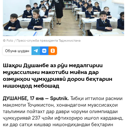
© Foto / Пресс-служба президента Таджикистана
Обуна шудан
Шаҳри Душанбе аз рӯи медалгирии
муҳассилини макотиби миёна дар
озмунҳои ҷумҳуриявӣ дорои беҳтарин
нишондод мебошад
ДУШАНБЕ, 17 янв — Sputnik.
Тибқи иттилои расмии
мақомоти Тоҷикистон, хонандагони муассисаҳои
таълимии пойтахт дар даври чоруми олимпиадаи
ҷумҳуриявӣ 237 ҷойи ифтихориро ишғол кардаанд,
ки дар сатҳи кишвар нишондиҳандаи беҳтарин