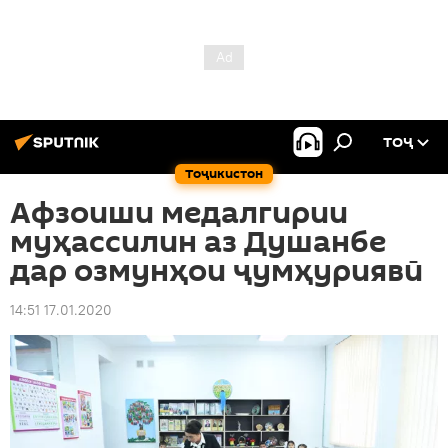
ТОҶ
Тоҷикистон
Афзоиши медалгирии
муҳассилин аз Душанбе
дар озмунҳои ҷумҳуриявӣ
14:51 17.01.2020