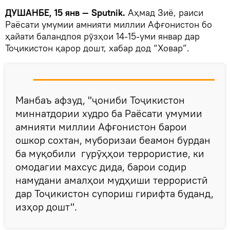
ДУШАНБЕ, 15 янв — Sputnik.
Аҳмад Зиё, раиси
Раёсати умумии амнияти миллии Афғонистон бо
ҳайати баландпоя рӯзҳои 14-15-уми январ дар
Тоҷикистон қарор дошт, хабар дод “Ховар”.
Манбаъ афзуд, "ҷониби Тоҷикистон
миннатдории худро ба Раёсати умумии
амнияти миллии Афғонистон барои
ошкор сохтан, муборизаи беамон бурдан
ба муқобили гурӯҳҳои террористие, ки
омодагии махсус дида, барои содир
намудани амалҳои мудҳиши террористӣ
дар Тоҷикистон супориш гирифта буданд,
изҳор дошт".