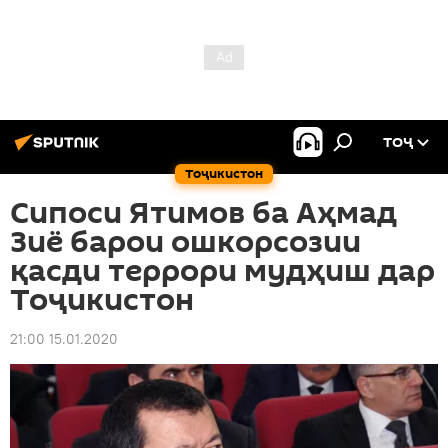
ТОҶ
Тоҷикистон
Сипоси Ятимов ба Аҳмад
Зиё барои ошкорсозии
қасди террори мудҳиш дар
Тоҷикистон
21:00 15.01.2020