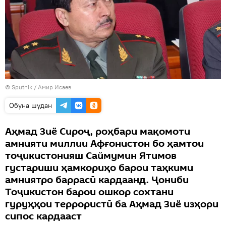
© Sputnik / Амир Исаев
Обуна шудан
Аҳмад Зиё Сироҷ, роҳбари мақомоти
амнияти миллии Афғонистон бо ҳамтои
тоҷикистонияш Саймумин Ятимов
густариши ҳамкориҳо барои таҳкими
амниятро баррасӣ кардаанд. Ҷониби
Тоҷикистон барои ошкор сохтани
гуруҳҳои террористӣ ба Аҳмад Зиё изҳори
сипос кардааст