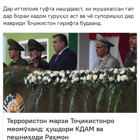
Дар иттилоия гуфта нашудааст, ки мушахассан гап
дар бораи кадом гуруҳҳо аст ва чӣ супоришҳо дар
мавриди Тоҷикистон гирифта будаанд.
Террористон марзи Тоҷикистонро
меомӯзанд: ҳушдори КДАМ ва
пешниҳоди Раҳмон