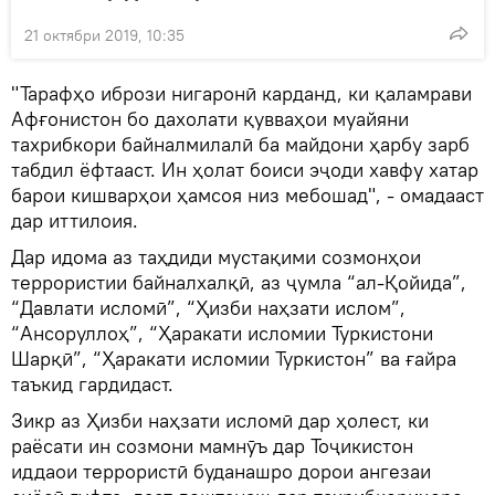
21 октябри 2019, 10:35
"Тарафҳо ибрози нигаронӣ карданд, ки қаламрави
Афғонистон бо дахолати қувваҳои муайяни
тахрибкори байналмилалӣ ба майдони ҳарбу зарб
табдил ёфтааст. Ин ҳолат боиси эҷоди хавфу хатар
барои кишварҳои ҳамсоя низ мебошад", - омадааст
дар иттилоия.
Дар идома аз таҳдиди мустақими созмонҳои
террористии байналхалқӣ, аз ҷумла “ал-Қойида”,
“Давлати исломӣ”, “Ҳизби наҳзати ислом”,
“Ансоруллоҳ”, “Ҳаракати исломии Туркистони
Шарқӣ”, “Ҳаракати исломии Туркистон” ва ғайра
таъкид гардидаст.
Зикр аз Ҳизби наҳзати исломӣ дар ҳолест, ки
раёсати ин созмони мамнӯъ дар Тоҷикистон
иддаои террористӣ буданашро дорои ангезаи