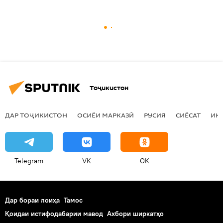
Тоҷикистон
ДАР ТОҶИКИСТОН
ОСИЁИ МАРКАЗӢ
РУСИЯ
СИЁСАТ
ИҚ
Telegram
VK
OK
Дар бораи лоиҳа
Тамос
Қоидаи истифодабарии мавод
Ахбори ширкатҳо