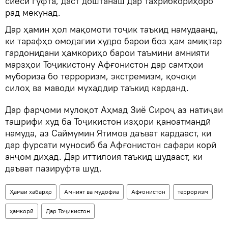
сиёсӣ гуфта, даст доштанаш дар тахрибкориҳоро
рад мекунад.
Дар ҳамин ҳол мақомоти тоҷик таъкид намудаанд,
ки тарафҳо омодагии худро барои боз ҳам амиқтар
гардонидани ҳамкориҳо барои таъмини амнияти
марзҳои Тоҷикистону Афғонистон дар самтҳои
мубориза бо терроризм, экстремизм, қочоқи
силоҳ ва маводи мухаддир таъкид карданд.
Дар фарҷоми мулоқот Аҳмад Зиё Сироҷ аз натиҷаи
ташрифи худ ба Тоҷикистон изҳори қаноатмандӣ
намуда, аз Саймумин Ятимов даъват кардааст, ки
дар фурсати муносиб ба Афғонистон сафари корӣ
анҷом диҳад. Дар иттилоия таъкид шудааст, ки
даъват пазируфта шуд.
Ҳамаи хабарҳо
Амният ва мудофиа
Афғонистон
терроризм
ҳамкорӣ
Дар Тоҷикистон