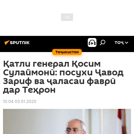
ТОҶ
Тоҷикистон
Қатли генерал Қосим
Сулаймонӣ: посухи Ҷавод
Зариф ва ҷаласаи фаврӣ
дар Теҳрон
10:04 03.01.2020