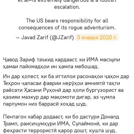
escalation.
The US bears responsibility for all
consequences of its rogue adventurism.
— Javad Zarif (@JZarif)
3 января 2020 г.
Ҷавод Зариф таъкид кардааст, ки ИМА масъули
ҳамаи пайомадҳои ин ҳамла мебошад.
Ин дар ҳолест, ки ба иттилои расонаҳои ҷаҳон дар
Теҳрон ҷаласаи фаврии нерӯҳои амниятӣ таҳти
раёсати Ҳасани Руҳонӣ дар ҳоли бургузорист ва
қазияи мазкур дар мақомоти дигар, аз ҷумла
парлумон низ баррасӣ хоҳад шуд.
Пентагон хабар додааст, ки бо дастури Доналд
Трамп, раисиҷумҳури ИМА, Сулаймонӣ, ки дар
феҳрасти террористӣ қарор дошт, кушта шуд.