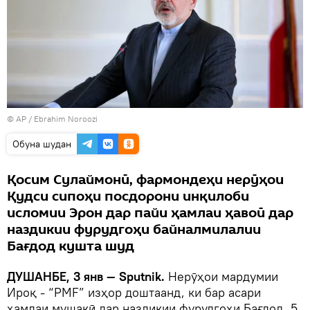
© AP / Ebrahim Noroozi
Обуна шудан
Қосим Сулаймонӣ, фармондеҳи нерӯҳои
Қудси сипоҳи посдорони инқилоби
исломии Эрон дар пайи ҳамлаи ҳавоӣ дар
наздикии фурудгоҳи байналмилалии
Бағдод кушта шуд
ДУШАНБЕ, 3 янв — Sputnik.
Нерӯҳои мардумии
Ироқ - “PMF” изҳор доштаанд, ки бар асари
ҳамлаи мушакӣ дар наздикии фурудгоҳи Бағдод, 5