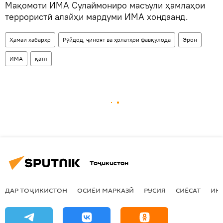
Мақомоти ИМА Сулаймониро масъули ҳамлаҳои
террористӣ алайҳи мардуми ИМА хондаанд.
Ҳамаи хабарҳо
Рӯйдод, ҷиноят ва ҳолатҳои фавқулода
Эрон
ИМА
қатл
Тоҷикистон
ДАР ТОҶИКИСТОН
ОСИЁИ МАРКАЗӢ
РУСИЯ
СИЁСАТ
ИҚ