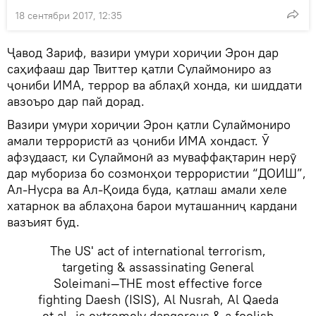
18 сентябри 2017, 12:35
Ҷавод Зариф, вазири умури хориҷии Эрон дар
саҳифааш дар Твиттер қатли Сулаймониро аз
ҷониби ИМА, террор ва аблаҳӣ хонда, ки шиддати
авзоъро дар пай дорад.
Вазири умури хориҷии Эрон қатли Сулаймониро
амали террористӣ аз ҷониби ИМА хондаст. Ӯ
афзудааст, ки Сулаймонӣ аз муваффақтарин нерӯ
дар мубориза бо созмонҳои террористии “ДОИШ”,
Ал-Нусра ва Ал-Қоида буда, қатлаш амали хеле
хатарнок ва аблаҳона барои муташанниҷ кардани
вазъият буд.
The US' act of international terrorism,
targeting & assassinating General
Soleimani—THE most effective force
fighting Daesh (ISIS), Al Nusrah, Al Qaeda
et al—is extremely dangerous & a foolish