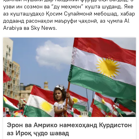
узви ин созмон ва “ду меҳмон” кушта шуданд. Яке
аз кушташудаҳо Қосим Сулаймонӣ мебошад, хабар
додаанд расонаҳои маъруфи ҷаҳонӣ, аз ҷумла Al
Arabiya ва Sky News.
Эрон ва Амрико намехоҳанд Курдистон
аз Ироқ ҷудо шавад