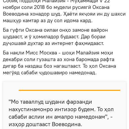
Собиқ подшоҳи Малайзия - Муҳаммади V 22
ноябри соли 2018 бо мудели русиягӣ Оксана
Воеводина хонадор шуд. Ҳаёти якҷояи ин ду шахси
машҳур камтар аз ду сол идома кард.
Ба гуфти Оксана оилаи онҳо замоне вайрон
шудааст, и ӯ ҳомиладор будааст. Дар бораи
дуҷошавӣ духтар аз интернет фаҳмидааст.
Ба нақли Мисс Москва - шоҳи Малайзия моҳи
декабри соли гузашта аз хона баромада рафта
дигар ба наздаш боз нагаштааст. То ҳол Оксана
мегӯяд сабаби ҷудошавиро намедонад.
"Мо таваллуд шудани фарзанди
нахустинамонро интизор будем. То ҳол
сабаби аслии ин амалро намедонам", -
изҳор доштааст Воеводина.