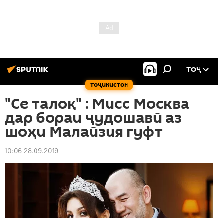
ТОҶ
Тоҷикистон
"Се талоқ" : Мисс Москва
дар бораи ҷудошавӣ аз
шоҳи Малайзия гуфт
10:06 28.09.2019