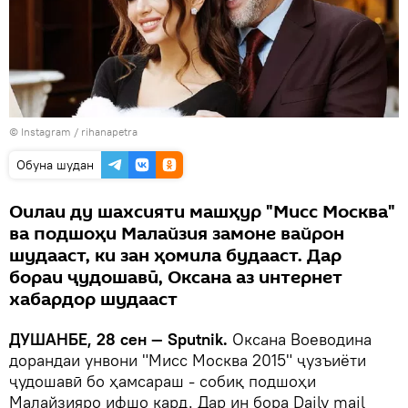
©
Instagram / rihanapetra
Обуна шудан
Оилаи ду шахсияти машҳур "Мисс Москва"
ва подшоҳи Малайзия замоне вайрон
шудааст, ки зан ҳомила будааст. Дар
бораи ҷудошавӣ, Оксана аз интернет
хабардор шудааст
ДУШАНБЕ, 28 сен — Sputnik.
Оксана Воеводина
дорандаи унвони "Мисс Москва 2015" ҷузъиёти
ҷудошавӣ бо ҳамсараш - собиқ подшоҳи
Малайзияро ифшо кард. Дар ин бора Daily mail