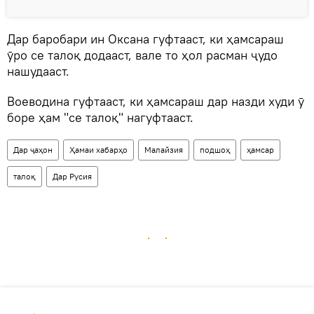
Дар баробари ин Оксана гуфтааст, ки ҳамсараш
ӯро се талоқ додааст, вале то ҳол расман ҷудо
нашудааст.
Воеводина гуфтааст, ки ҳамсараш дар назди худи ӯ
боре ҳам "се талоқ" нагуфтааст.
Дар ҷаҳон
Ҳамаи хабарҳо
Малайзия
подшоҳ
ҳамсар
талоқ
Дар Русия