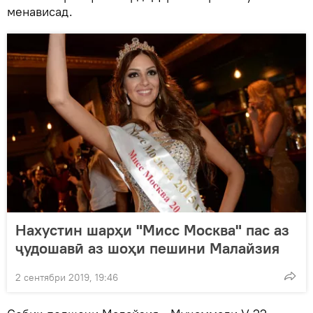
менависад.
Нахустин шарҳи "Мисс Москва" пас аз
ҷудошавӣ аз шоҳи пешини Малайзия
2 сентябри 2019, 19:46