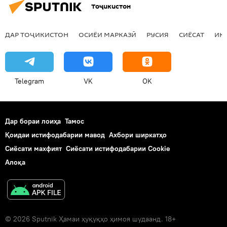
Тоҷикистон
ДАР ТОҶИКИСТОН
ОСИЁИ МАРКАЗӢ
РУСИЯ
СИЁСАТ
ИҚ
Telegram
VK
OK
Дар бораи лоиҳа
Тамос
Қоидаи истифодабарии мавод
Ахбори ширкатҳо
Сиёсати махфият
Сиёсати истифодабарии Cookie
Алоқа
© 2026 Sputnik Ҳамаи ҳуқуқҳо ҳимоя шудаанд. 18+