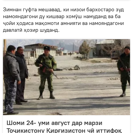
Зимнан гуфта мешавад, ки низои бархостаро зуд
намояндагони ду кишвар хомӯш намуданд ва ба
ҷойи ҳодиса мақомоти амнияти ва намояндагони
давлатӣ ҳозир шуданд.
Шоми 24- уми август дар марзи
Тоҷикистону Қирғизистон чӣ иттифоқ