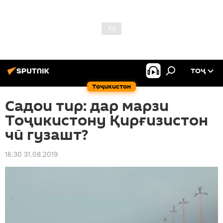
ТОҶ
Тоҷикистон
Садои тир: дар марзи
Тоҷикистону Қирғизистон
чӣ гузашт?
16:30 31.08.2019