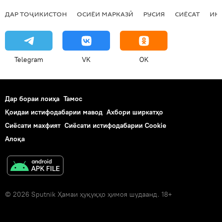
ДАР ТОҶИКИСТОН
ОСИЁИ МАРКАЗӢ
РУСИЯ
СИЁСАТ
ИҚ
Telegram
VK
OK
Дар бораи лоиҳа
Тамос
Қоидаи истифодабарии мавод
Ахбори ширкатҳо
Сиёсати махфият
Сиёсати истифодабарии Cookie
Алоқа
© 2026 Sputnik Ҳамаи ҳуқуқҳо ҳимоя шудаанд. 18+