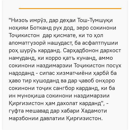
"Низоъ имрӯз, дар деҳаи Тош-Тумшуқи
ноҳияи Ботканд рух дод, зеро сокинони
Тоҷикистон дар қисмате, ки то ҳол
аломатгузорӣ нашудаст, ба асфалтпушии
роҳ шурӯъ карданд. Сарҳадбонон дархост
намуданд, ки корро қатъ кунанд, аммо
сокинони наздимарзии Тоҷикистон посух
надоданд - сипас хизматчиёни ҳарбӣ ба
ҳаво тир кушоданд ва дар ҷавоб онҳоро
сокинони тоҷик сангбор карданд, ки ба
ин муноқиша сокинони наздимарзии
Қирғизистон ҳам дахолат карданд", -
гуфта мешавад дар хабари Хадамоти
марзбонии давлатии Қирғизистон.