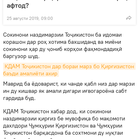
афтод?
25 августи 2019, 09:00
Сокинони наздимарзии Тоҷикистон ба идомаи
корашон дар роҳ хотима бахшиданд ва миёни
сокинони ҳар ду ҷониб корҳои фаҳмондадиҳӣ
баргузор шуд.
КДАМ Тоҷикистон дар бораи марз бо Қирғизистон 
баъди амалиёти ахир
Маврид ба ёдоварист, ки чанде қабл низ дар марзи
ин ду кишвар як амали дигари иғвогароёна сабт
гардида буд.
КДАМ Тоҷикистон хабар дод, ки сокинони
наздимарзии қирғиз бе мувофиқа бо мақомоти
дахлдори Ҷумҳурии Қирғизистон ва Ҷумҳурии
Тоҷикистон барқасдона ба сохтмони ду нуқтаи