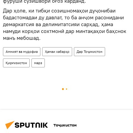
фурӯши сӯзишворӣ оғоз карданд.
Дар ҳоле, ки тибқи созишномаҳои дуҷонибаи
бадастомадаи ду давлат, то ба анҷом расонидани
демаркатсия ва делимитатсияи сарҳад, ҳама
намуди корҳои сохтмонӣ дар минтақаҳои баҳснок
манъ мебошад.
Амният ва мудофиа
Ҳамаи хабарҳо
Дар Тоҷикистон
Қирғизистон
марз
Тоҷикистон