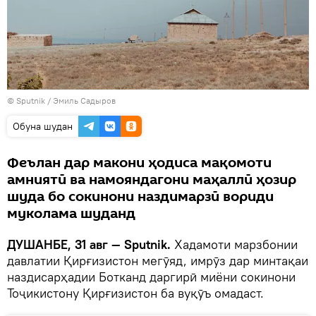
©
Sputnik
/ Эмиль Садыров
Обуна шудан
Феълан дар макони ҳодиса мақомоти
амниятӣ ва намояндагони маҳаллӣ ҳозир
шуда бо сокинони наздимарзӣ вориди
муколама шуданд
ДУШАНБЕ, 31 авг — Sputnik.
Хадамоти марзбонии
давлатии Қирғизистон мегӯяд, имрӯз дар минтақаи
наздисарҳадии Ботканд даргирӣ миёни сокинони
Тоҷикистону Қирғизистон ба вуқӯъ омадаст.