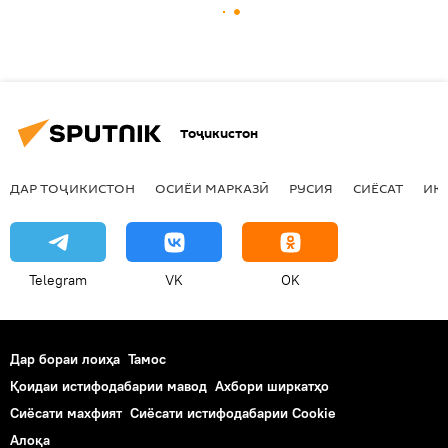
Тоҷикистон
ДАР ТОҶИКИСТОН
ОСИЁИ МАРКАЗӢ
РУСИЯ
СИЁСАТ
ИҚ
Telegram
VK
OK
Дар бораи лоиҳа
Тамос
Қоидаи истифодабарии мавод
Ахбори ширкатҳо
Сиёсати махфият
Сиёсати истифодабарии Cookie
Алоқа