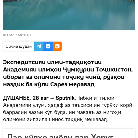
© Foto /
МИД РТ
Обуна шудан
Экспедитсияи илмӣ-тадқиқотии
Академияи илмҳои Ҷумҳурии Тоҷикистон,
иборат аз олимони тоҷику чинӣ, рӯзҳои
наздик ба кӯли Сарез меравад
ДУШАНБЕ, 28 авг — Sputnik.
Тибқи иттилои
Академияи улум, ҳадаф аз таъсиси ин гурӯҳи корӣ
баррасии вазъи кӯл буда, ин мавзеъ аз нигоҳи
олимони зилзилашинос таҳқиқ мешавад.
Дар кӯлҳо зиёду дар Хоруғ