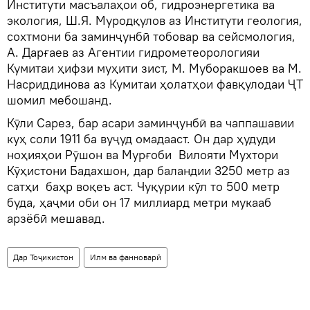
Институти масъалаҳои об, гидроэнергетика ва
экология, Ш.Я. Муродқулов аз Институти геология,
сохтмони ба заминҷунбӣ тобовар ва сейсмология,
А. Дарғаев аз Агентии гидрометеорологияи
Кумитаи ҳифзи муҳити зист, М. Муборакшоев ва М.
Насриддинова аз Кумитаи ҳолатҳои фавқулодаи ҶТ
шомил мебошанд.
Кӯли Сарез, бар асари заминҷунбӣ ва чаппашавии
куҳ соли 1911 ба вуҷуд омадааст. Он дар ҳудуди
ноҳияҳои Рӯшон ва Мурғоби Вилояти Мухтори
Кӯҳистони Бадахшон, дар баландии 3250 метр аз
сатҳи баҳр воқеъ аст. Чуқурии кӯл то 500 метр
буда, ҳаҷми оби он 17 миллиард метри мукааб
арзёбӣ мешавад.
Дар Тоҷикистон
Илм ва фанноварӣ