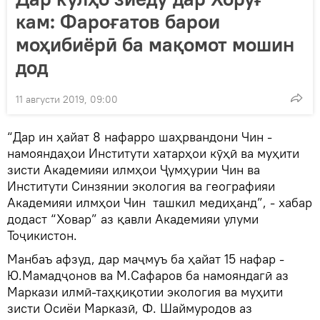
кам: Фароғатов барои
моҳибиёрӣ ба мақомот мошин
дод
11 августи 2019, 09:00
“Дар ин ҳайат 8 нафарро шаҳрвандони Чин -
намояндаҳои Институти хатарҳои кӯҳӣ ва муҳити
зисти Академияи илмҳои Ҷумҳурии Чин ва
Институти Синзянии экология ва географияи
Академияи илмҳои Чин ташкил медиҳанд”, - хабар
додаст “Ховар” аз қавли Академияи улуми
Тоҷикистон.
Манбаъ афзуд, дар маҷмуъ ба ҳайат 15 нафар -
Ю.Мамадҷонов ва М.Сафаров ба намояндагӣ аз
Маркази илмӣ-таҳқиқотии экология ва муҳити
зисти Осиёи Марказӣ, Ф. Шаймуродов аз