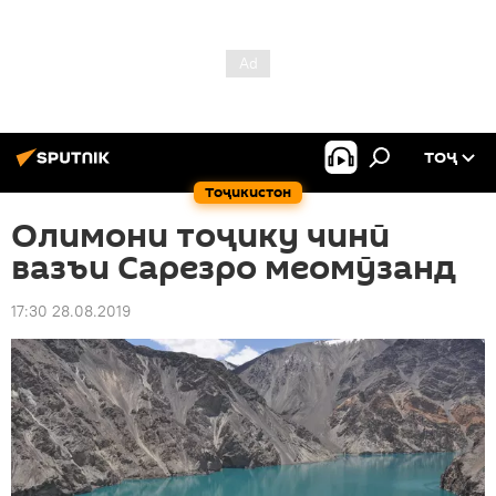
ТОҶ
Тоҷикистон
Олимони тоҷику чинӣ
вазъи Сарезро меомӯзанд
17:30 28.08.2019