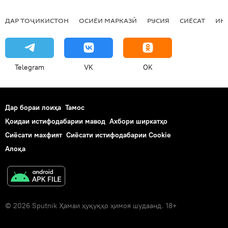
ДАР ТОҶИКИСТОН
ОСИЁИ МАРКАЗӢ
РУСИЯ
СИЁСАТ
ИҚ
Telegram
VK
OK
Дар бораи лоиҳа
Тамос
Қоидаи истифодабарии мавод
Ахбори ширкатҳо
Сиёсати махфият
Сиёсати истифодабарии Cookie
Алоқа
© 2026 Sputnik Ҳамаи ҳуқуқҳо ҳимоя шудаанд. 18+