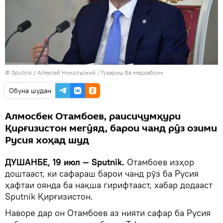
©
Sputnik
/ Алексей Никольский
/
Гузариш ба медиабонк
Обуна шудан
Алмосбек Отамбоев, раисиҷумҳури
Қирғизистон мегӯяд, барои чанд рӯз озими
Русия хоҳад шуд
ДУШАНБЕ, 19 июл — Sputnik.
Отамбоев изҳор
доштааст, ки сафараш барои чанд рӯз ба Русия
ҳафтаи оянда ба нақша гирифтааст, хабар додааст
Sputnik Қирғизистон.
Наворе дар он Отамбоев аз нияти сафар ба Русия