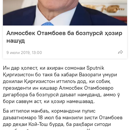
Алмосбек Отамбоев ба бозпурсӣ ҳозир
нашуд
9 июли 2019, 13:00
Ин дар ҳолест, ки ахиран сомонаи Sputnik
Қирғизистон бо такя ба хабари Вазорати умури
дохилаи Қирғизистон иттилоъ дод, ки собиқ
президенти ин кишвар Алмосбек Отамбоевро
дигарбора ба бозпурсӣ даъват намуданд, аммо ӯ
бори саввум аст, ки ҳозир намешавад.
Ба иттилои манбаъ, кормандони пулис
даъватномаро 18 июл ба манзили зисти Отамбоев
дар деҳаи Кой-Тош бурда, ба раҳбари ситоди