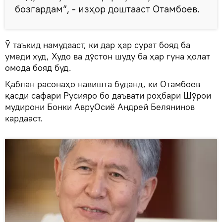
бозгардам”, - изҳор доштааст Отамбоев.
Ӯ таъкид намудааст, ки дар ҳар сурат бояд ба
умеди худ, Худо ва дӯстон шуду ба ҳар гуна ҳолат
омода бояд буд.
Қаблан расонаҳо навишта буданд, ки Отамбоев
қасди сафари Русияро бо даъвати роҳбари Шӯрои
мудирони Бонки АвруОсиё Андрей Белянинов
кардааст.