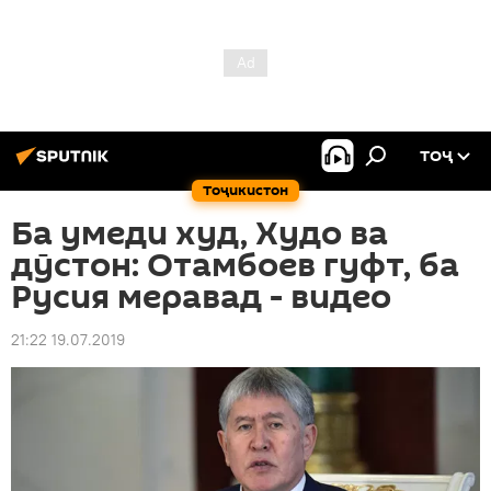
ТОҶ
Тоҷикистон
Ба умеди худ, Худо ва
дӯстон: Отамбоев гуфт, ба
Русия меравад - видео
21:22 19.07.2019