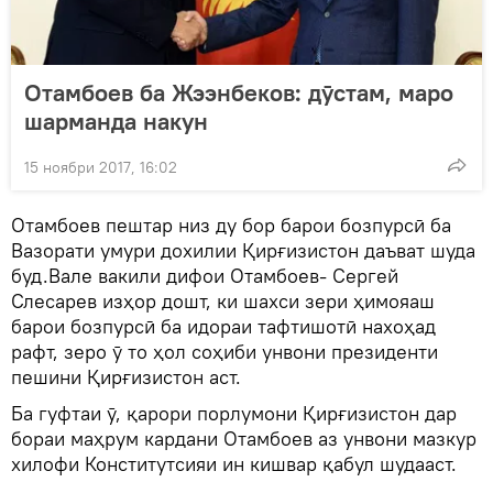
Отамбоев ба Жээнбеков: дӯстам, маро
шарманда накун
15 ноябри 2017, 16:02
Отамбоев пештар низ ду бор барои бозпурсӣ ба
Вазорати умури дохилии Қирғизистон даъват шуда
буд.Вале вакили дифои Отамбоев- Сергей
Слесарев изҳор дошт, ки шахси зери ҳимояаш
барои бозпурсӣ ба идораи тафтишотӣ нахоҳад
рафт, зеро ӯ то ҳол соҳиби унвони президенти
пешини Қирғизистон аст.
Ба гуфтаи ӯ, қарори порлумони Қирғизистон дар
бораи маҳрум кардани Отамбоев аз унвони мазкур
хилофи Конститутсияи ин кишвар қабул шудааст.