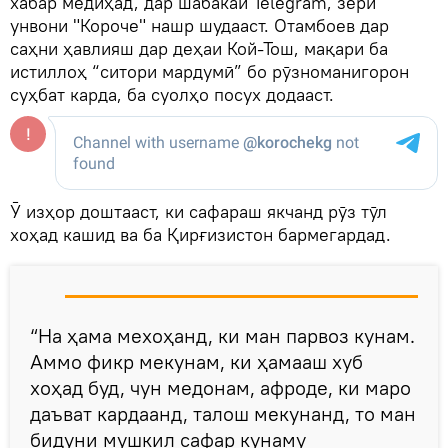
хабар медиҳад, дар шабакаи Telegram, зери
унвони "Короче" нашр шудааст. Отамбоев дар
саҳни ҳавлияш дар деҳаи Кой-Тош, мақари ба
истиллоҳ “ситори мардумӣ” бо рӯзноманигорон
суҳбат карда, ба суолҳо посух додааст.
Ӯ изҳор доштааст, ки сафараш якчанд рӯз тӯл
хоҳад кашид ва ба Қирғизистон бармегардад.
“На ҳама мехоҳанд, ки ман парвоз кунам.
Аммо фикр мекунам, ки ҳамааш хуб
хоҳад буд, чун медонам, афроде, ки маро
даъват кардаанд, талош мекунанд, то ман
бидуни мушкил сафар кунаму