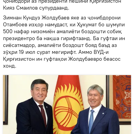
ҷонибдорӣ аз президенти пешини Қирғизистон
Кияз Смаилов супурдаанд.
Зимнан Кундуз Жолдубаев яке аз ҷонибдорони
Отамбоев изҳор намудаст, ки Ҳукумат бо шумули
500 нафар низомиён амалиёти боздошти собиқ
президентро ба нақша гирифтаанд. Ба гуфтаи ин
сиёсатмадор, амалиёти боздошт бояд баъд аз
зӯҳри 19 июл сурат мегирифт. Аммо ВУД-и
Қирғизистон ин гуфтаҳои Жолдубаевро беасос
хонд.