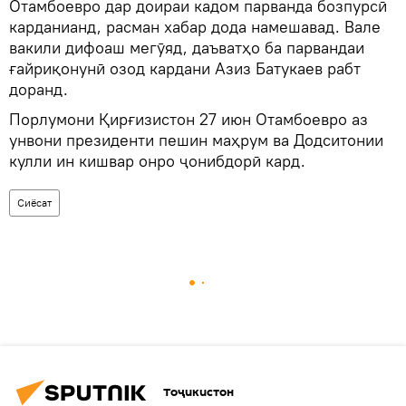
Отамбоевро дар доираи кадом парванда бозпурсӣ
карданианд, расман хабар дода намешавад. Вале
вакили дифоаш мегӯяд, даъватҳо ба парвандаи
ғайриқонунӣ озод кардани Азиз Батукаев рабт
доранд.
Порлумони Қирғизистон 27 июн Отамбоевро аз
унвони президенти пешин маҳрум ва Додситонии
кулли ин кишвар онро ҷонибдорӣ кард.
Сиёсат
Тоҷикистон