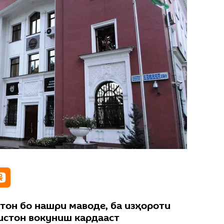
тон бо нашри маводе, ба изҳороти
истон вокуниш кардааст