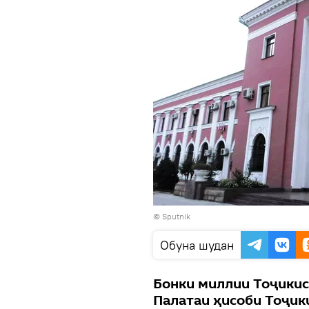
© Sputnik
Обуна шудан
Бонки миллии Тоҷикис
Палатаи ҳисоби Тоҷик