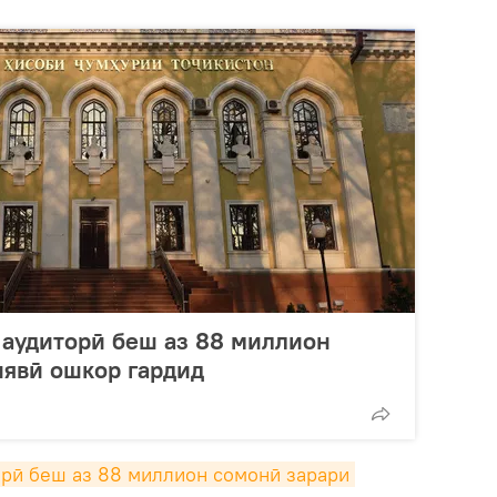
 аудиторӣ беш аз 88 миллион
иявӣ ошкор гардид
рӣ беш аз 88 миллион сомонӣ зарари 