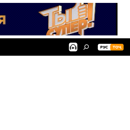
РУС
ТОҶ