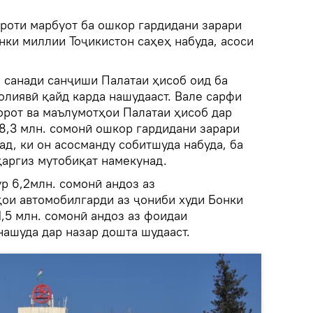
ороти марбуот ба ошкор гардидани зарари
нки миллии Тоҷикистон саҳеҳ набуда, асоси
он санади санҷиши Палатаи ҳисоб оид ба
олиявӣ қайд карда нашудааст. Вале сарфи
ҳорот ва маълумотҳои Палатаи ҳисоб дар
8,3 млн. сомонӣ ошкор гардидани зарари
д, ки он асосманду собитшуда набуда, ба
ҳаргиз мутобиқат намекунад.
р 6,2млн. сомонӣ андоз аз
ои автомобилгарди аз ҷониби худи Бонки
,5 млн. сомонӣ андоз аз фоидаи
нашуда дар назар дошта шудааст.