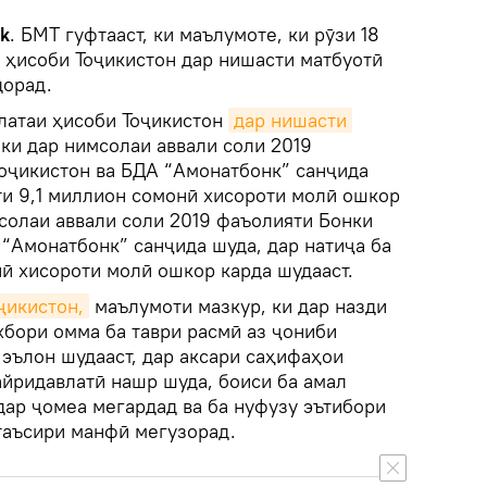
k
. БМТ гуфтааст, ки маълумоте, ки рӯзи 18
 ҳисоби Тоҷикистон дар нишасти матбуотӣ
дорад.
алатаи ҳисоби Тоҷикистон
дар нишасти 
 ки дар нимсолаи аввали соли 2019
оҷикистон ва БДА “Амонатбонк” санҷида
ғи 9,1 миллион сомонӣ хисороти молӣ ошкор
мсолаи аввали соли 2019 фаъолияти Бонки
“Амонатбонк” санҷида шуда, дар натиҷа ба
ӣ хисороти молӣ ошкор карда шудааст.
ҷикистон,
маълумоти мазкур, ки дар назди
хбори омма ба таври расмӣ аз ҷониби
эълон шудааст, дар аксари саҳифаҳои
айридавлатӣ нашр шуда, боиси ба амал
дар ҷомеа мегардад ва ба нуфузу эътибори
таъсири манфӣ мегузорад.