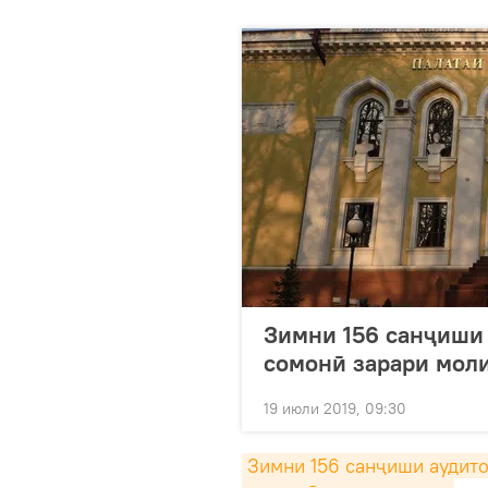
Зимни 156 санҷиши
сомонӣ зарари мол
19 июли 2019, 09:30
Зимни 156 санҷиши аудито