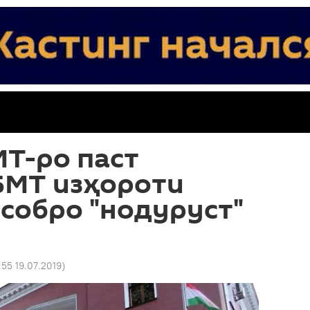
Т-ро паст
БМТ изҳороти
собро "нодуруст"
:55 19.07.2019
)