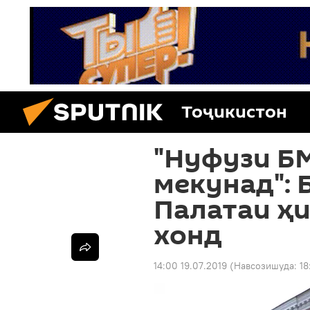
Тоҷикистон
"Нуфузи БМ
мекунад": 
Палатаи ҳи
хонд
14:00 19.07.2019
(Навсозишуда:
18