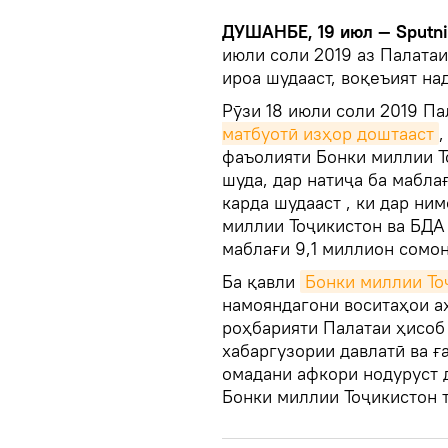
ДУШАНБЕ, 19 июл — Sputni
июли соли 2019 аз Палатаи
ироа шудааст, воқеъият на
Рӯзи 18 июли соли 2019 П
матбуотӣ изҳор доштааст
,
фаъолияти Бонки миллии Т
шуда, дар натиҷа ба мабла
карда шудааст , ки дар ни
миллии Тоҷикистон ва БДА 
маблағи 9,1 миллион сомон
Ба қавли
Бонки миллии То
намояндагони воситаҳои а
роҳбарияти Палатаи ҳисоб 
хабаргузории давлатӣ ва ғ
омадани афкори нодуруст 
Бонки миллии Тоҷикистон 