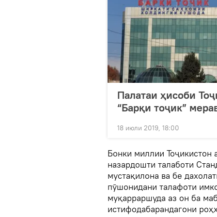
Палатаи ҳисоби Тоҷ
“Барқи тоҷик” мера
18 июли 2019, 18:00
Бонки миллии Тоҷикистон 
назардошти талаботи Стан
мустақилона ва бе дахола
пӯшонидани талафоти имко
муқарраршуда аз он ба маб
истифодабарандагони роҳҳ