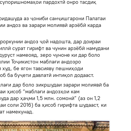
и супоришномаҳои пардохтӣ онро тасдиқ
ридашуда аз ҷониби санҷишгарони Палатаи
ии андоз ва зарари молиявӣ арзёбӣ карда
ароркунии андоз ҷой надошта, дар доираи
иллӣ сурат гирифт ва чунин арзёбӣ намудани
дуруст намеояд, зеро чуноне ки дар боло
ллии Тоҷикистон маблағи андозро
 худ, бе ягон тавсияву пешниҳоди
б ба буҷети давлатӣ интиқол додааст.
блағи дар боло зикршудаи зарари молиявӣ ба
аи ҳисоб “маблағи андозҳои кам
да дар ҳаҷми 1,5 млн. сомонӣ” (аз он 1,2
аи соли 2016) ба ҳисоб гирифта шудааст, ки
ат намекунад.