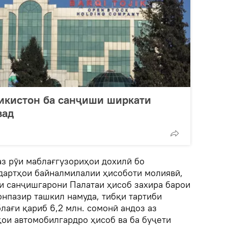
икистон ба санҷиши ширкати
вад
аз рӯи маблағгузориҳои дохилӣ бо
дартҳои байналмилалии ҳисоботи молиявӣ,
ти санҷишгарони Палатаи ҳисоб захира барои
нпазир ташкил намуда, тибқи тартиби
лағи қариб 6,2 млн. сомонӣ андоз аз
ои автомобилгардро ҳисоб ва ба буҷети