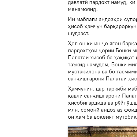
давлатӣ пардохт намуд, к
менамоянд.
Ин маблағи андозҳои супо
ҳисоб ҳамчун барқароркун
шудааст.
Ҳол он ки ин ҷо ягон барқ
пардохтҳои ҷории Бонки м
Палатаи ҳисоб ба ҳақиқат 
таъкид намудем, Бонки ми
мустақилона ва бо тасмими
санҷишгарони Палатаи ҳисо
Ҳамчунин, дар таркиби ма
қавли санҷишгарони Палат
ҳисобигардида ва рӯйпӯшшу
млн. сомонӣ андоз аз фоид
он ҳам ба воқеият мутобиқ