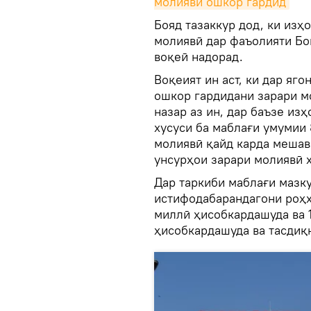
молиявӣ ошкор гардид
Бояд тазаккур дод, ки изҳ
молиявӣ дар фаъолияти Бо
воқеӣ надорад.
Воқеият ин аст, ки дар яг
ошкор гардидани зарари м
назар аз ин, дар баъзе из
хусуси ба маблағи умумии 
молиявӣ қайд карда мешава
унсурҳои зарари молиявӣ 
Дар таркиби маблағи мазку
истифодабарандагони роҳҳ
миллӣ ҳисобкардашуда ва 1
ҳисобкардашуда ва тасдиқ