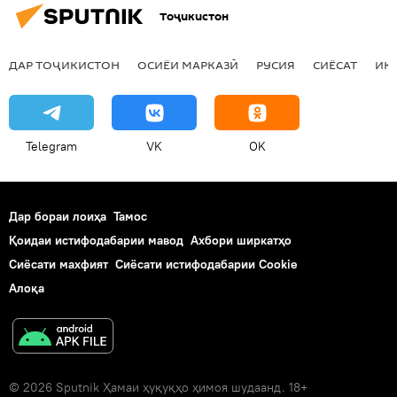
Тоҷикистон
ДАР ТОҶИКИСТОН
ОСИЁИ МАРКАЗӢ
РУСИЯ
СИЁСАТ
ИҚ
Telegram
VK
OK
Дар бораи лоиҳа
Тамос
Қоидаи истифодабарии мавод
Ахбори ширкатҳо
Сиёсати махфият
Сиёсати истифодабарии Cookie
Алоқа
© 2026 Sputnik Ҳамаи ҳуқуқҳо ҳимоя шудаанд. 18+