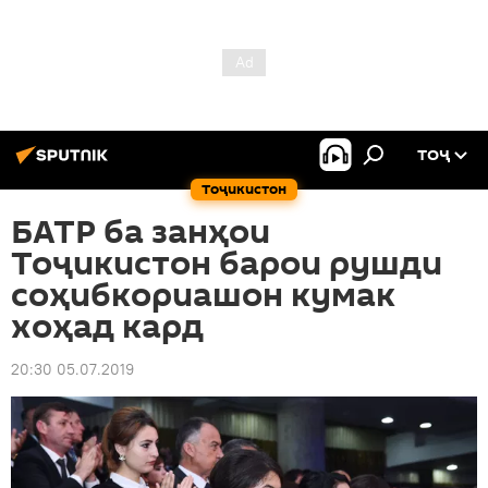
ТОҶ
Тоҷикистон
БАТР ба занҳои
Тоҷикистон барои рушди
соҳибкориашон кумак
хоҳад кард
20:30 05.07.2019