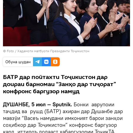
© Foto / Хадамоти матбуоти Президенти Тоҷикистон
Обуна шудан
БАТР дар пойтахти Тоҷикистон дар
доираи барномаи “Занҳо дар тиҷорат”
конфронс баргузор намуд
ДУШАНБЕ, 5 июл — Sputnik.
Бонки аврупоии
таҷдид ва рушд (БАТР) ахиран дар Душанбе дар
мавзӯи “Васеъ намудани имконият барои занҳои
соҳибкор дар Тоҷикистон” конфронс баргузор
кард, иттилоъ додааст хабаргузории ТоҷикТА.