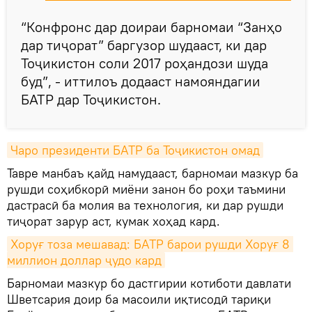
“Конфронс дар доираи барномаи “Занҳо
дар тиҷорат” баргузор шудааст, ки дар
Тоҷикистон соли 2017 роҳандози шуда
буд”, - иттилоъ додааст намояндагии
БАТР дар Тоҷикистон.
Чаро президенти БАТР ба Тоҷикистон омад
Тавре манбаъ қайд намудааст, барномаи мазкур ба
рушди соҳибкорӣ миёни занон бо роҳи таъмини
дастрасӣ ба молия ва технология, ки дар рушди
тиҷорат зарур аст, кумак хоҳад кард.
Хоруғ тоза мешавад: БАТР барои рушди Хоруғ 8 
миллион доллар ҷудо кард
Барномаи мазкур бо дастгирии котиботи давлати
Шветсария доир ба масоили иқтисодӣ тариқи