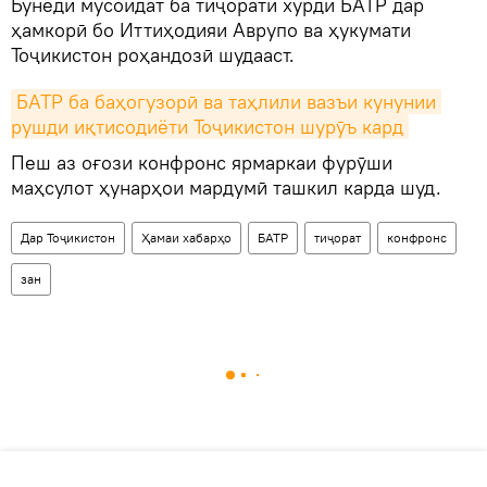
Бунёди мусоидат ба тиҷорати хурди БАТР дар
ҳамкорӣ бо Иттиҳодияи Аврупо ва ҳукумати
Тоҷикистон роҳандозӣ шудааст.
БАТР ба баҳогузорӣ ва таҳлили вазъи кунунии 
рушди иқтисодиёти Тоҷикистон шурӯъ кард
Пеш аз оғози конфронс ярмаркаи фурӯши
маҳсулот ҳунарҳои мардумӣ ташкил карда шуд.
Дар Тоҷикистон
Ҳамаи хабарҳо
БАТР
тиҷорат
конфронс
зан