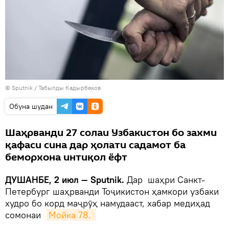
©
Sputnik
/ Табылды Кадырбеков
Обуна шудан
Шаҳрванди 27 солаи Узбакистон бо захми
қафаси сина дар ҳолати садамот ба
беморхона интиқол ёфт
ДУШАНБЕ, 2 июл — Sputnik.
Дар шаҳри Санкт-
Петербург шаҳрванди Тоҷикистон ҳамкори узбаки
худро бо корд маҷрӯҳ намудааст, хабар медиҳад
сомонаи
Мойка 78. 