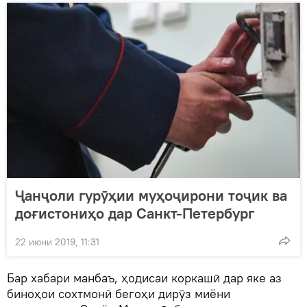
Ҷанҷоли гурӯҳии муҳоҷирони тоҷик ва
доғистониҳо дар Санкт-Петербург
22 июни 2019, 11:31
Бар хабари манбаъ, ҳодисаи коркашӣ дар яке аз
биноҳои сохтмонӣ бегоҳи дирӯз миёни