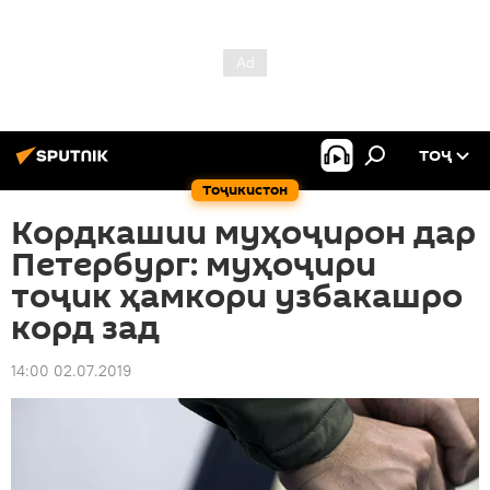
ТОҶ
Тоҷикистон
Кордкашии муҳоҷирон дар
Петербург: муҳоҷири
тоҷик ҳамкори узбакашро
корд зад
14:00 02.07.2019