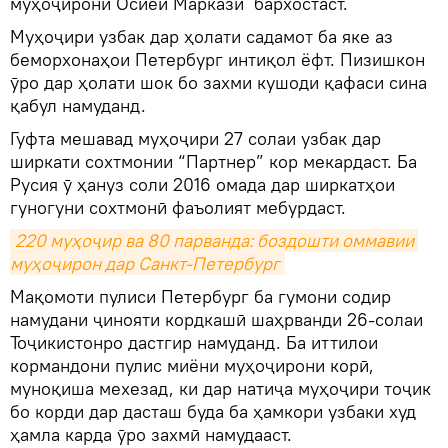
муҳоҷирони Осиёи Марказӣ бархостаст.
Муҳоҷири узбак дар ҳолати садамот ба яке аз
беморхонаҳои Петербург интиқол ёфт. Пизишкон
ӯро дар ҳолати шок бо захми кушоди қафаси сина
қабул намуданд.
Гуфта мешавад муҳоҷири 27 солаи узбак дар
ширкати сохтмонии “Партнер” кор мекардаст. Ба
Русия ӯ ҳануз соли 2016 омада дар ширкатҳои
гуногуни сохтмонӣ фаъолият мебурдаст.
220 муҳоҷир ва 80 парванда: боздошти оммавии 
муҳоҷирон дар Санкт-Петербург
Мақомоти пулиси Петербург ба гумони содир
намудани ҷинояти кордкашӣ шаҳрванди 26-солаи
Тоҷикистонро дастгир намуданд. Ба иттилои
кормандони пулис миёни муҳоҷирони корӣ,
муноқиша мехезад, ки дар натиҷа муҳоҷири тоҷик
бо корди дар дасташ буда ба ҳамкори узбаки худ
ҳамла карда ӯро захмӣ намудааст.