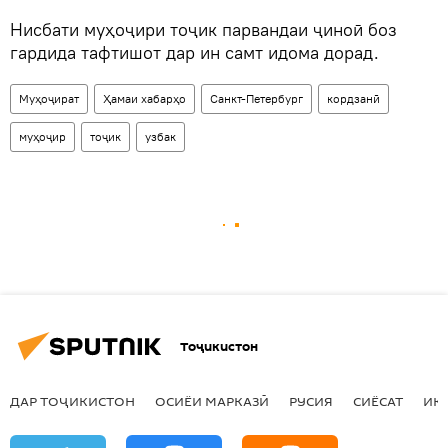
Нисбати муҳоҷири тоҷик парвандаи ҷиноӣ боз
гардида тафтишот дар ин самт идома дорад.
Муҳоҷират
Ҳамаи хабарҳо
Санкт-Петербург
кордзанӣ
муҳоҷир
тоҷик
узбак
Тоҷикистон
ДАР ТОҶИКИСТОН
ОСИЁИ МАРКАЗӢ
РУСИЯ
СИЁСАТ
ИҚ