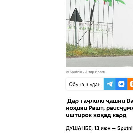
© Sputnik / Амир Исаев
Обуна шудан
Дар таҷлили ҷашни Ва
ноҳияи Рашт, раисҷу
иштирок хоҳад кард
ДУШАНБЕ, 13 июн — Sputni