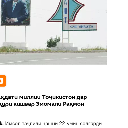
ҳдати миллии Тоҷикистон дар
мҳури кишвар Эмомалӣ Раҳмон
k.
Имсол таҷлили ҷашни 22-умин солгарди