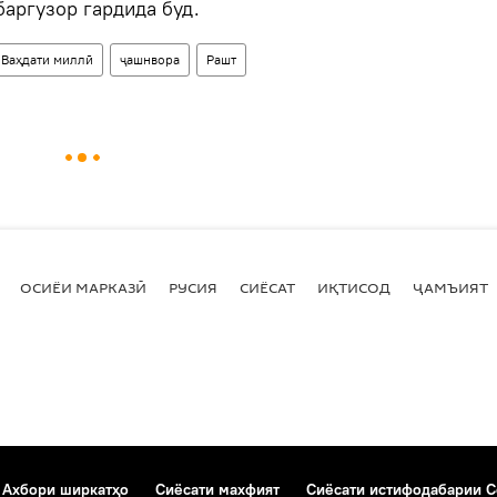
аргузор гардида буд.
Ваҳдати миллӣ
ҷашнвора
Рашт
ОСИЁИ МАРКАЗӢ
РУСИЯ
СИЁСАТ
ИҚТИСОД
ҶАМЪИЯТ
Ахбори ширкатҳо
Сиёсати махфият
Сиёсати истифодабарии C