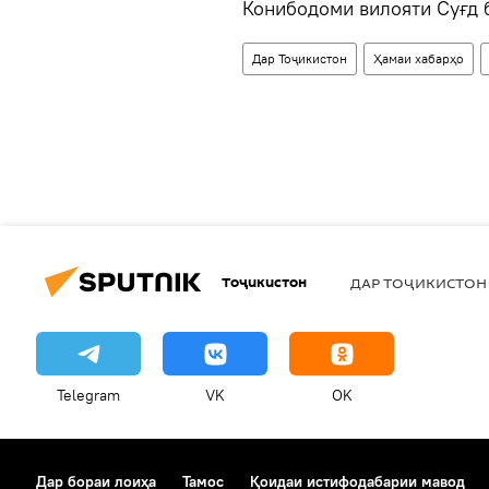
Конибодоми вилояти Суғд б
Дар Тоҷикистон
Ҳамаи хабарҳо
Тоҷикистон
ДАР ТОҶИКИСТОН
Telegram
VK
OK
Дар бораи лоиҳа
Тамос
Қоидаи истифодабарии мавод