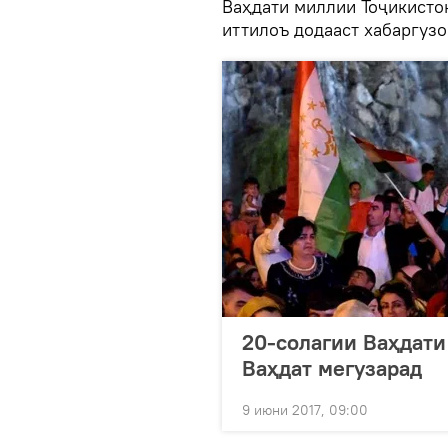
Ваҳдати миллии Тоҷикисто
иттилоъ додааст хабаргузо
20-солагии Ваҳдати
Ваҳдат мегузарад
9 июни 2017, 09:00