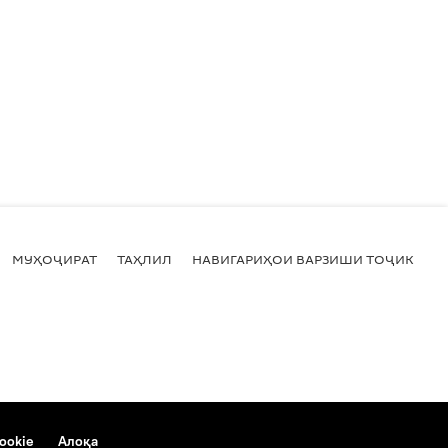
МУҲОҶИРАТ
ТАҲЛИЛ
НАВИГАРИҲОИ ВАРЗИШИ ТОҶИКИСТ
ookie
Алоқа