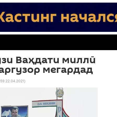
ӯзи Ваҳдати миллӣ
аргузор мегардад
:59 22.04.2021
)