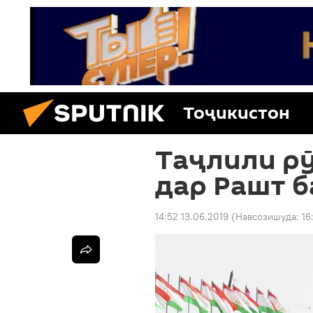
Тоҷикистон
Таҷлили р
дар Рашт б
14:52 13.06.2019
(Навсозишуда:
16