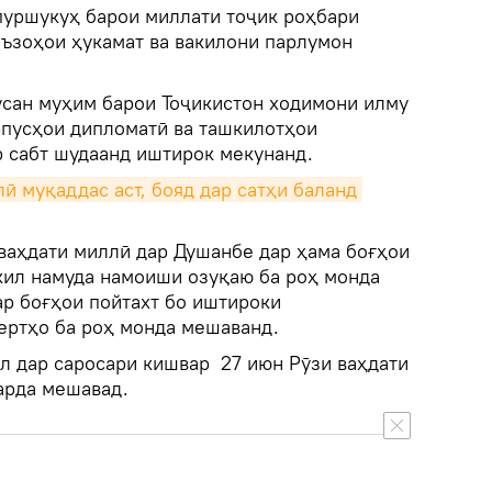
пуршукуҳ барои миллати тоҷик роҳбари
ъзоҳои ҳукамат ва вакилони парлумон
усан муҳим барои Тоҷикистон ходимони илму
рпусҳои дипломатӣ ва ташкилотҳои
 сабт шудаанд иштирок мекунанд.
 муқаддас аст, бояд дар сатҳи баланд 
 ваҳдати миллӣ дар Душанбе дар ҳама боғҳои
кил намуда намоиши озуқаю ба роҳ монда
р боғҳои пойтахт бо иштироки
ертҳо ба роҳ монда мешаванд.
ол дар саросари кишвар 27 июн Рӯзи ваҳдати
арда мешавад.