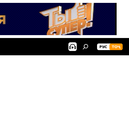
РУС
ТОҶ