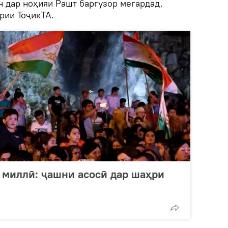
н дар ноҳияи Рашт баргузор мегардад,
рии ТоҷикТА.
 миллӣ: ҷашни асосӣ дар шаҳри