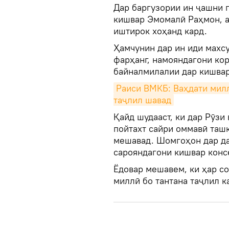
Дар баргузории ин ҷашни 
кишвар Эмомалӣ Раҳмон, а
иштирок хоҳанд кард.
Ҳамчунин дар ин иди махс
фарҳанг, намояндагони ко
байналмилалии дар кишвар
Раиси ВМКБ: Ваҳдати миллӣ
таҷлил шавад
Қайд шудааст, ки дар Рӯзи
пойтахт сайри оммавӣ таш
мешавад. Шомгоҳон дар да
сарояндагони кишвар конс
Ёдовар мешавем, ки ҳар с
миллӣ бо тантана таҷлил к