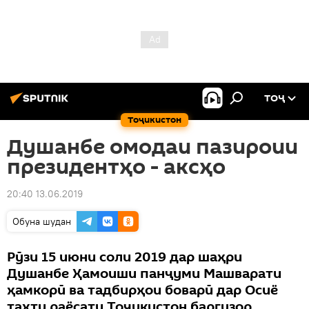
ТОҶ
Тоҷикистон
Душанбе омодаи пазироии
президентҳо - аксҳо
20:40 13.06.2019
Обуна шудан
Рӯзи 15 июни соли 2019 дар шаҳри
Душанбе Ҳамоиши панҷуми Машварати
ҳамкорӣ ва тадбирҳои боварӣ дар Осиё
таҳти раёсати Тоҷикистон баргузор