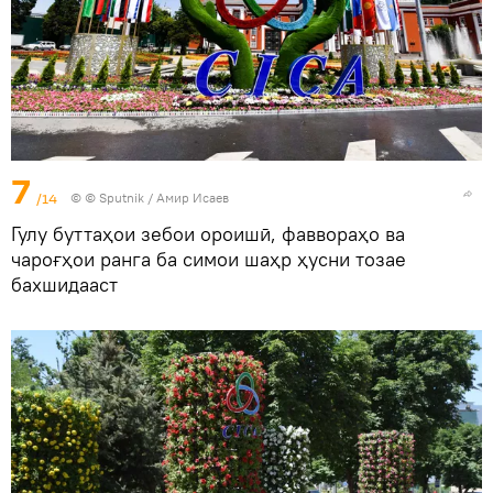
7
/14
© © Sputnik / Амир Исаев
Гулу буттаҳои зебои ороишӣ, фаввораҳо ва
чароғҳои ранга ба симои шаҳр ҳусни тозае
бахшидааст