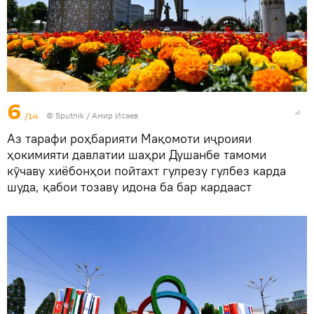
6
/14
©
Sputnik
/ Амир Исаев
Аз тарафи роҳбарияти Мақомоти иҷроияи
ҳокимияти давлатии шаҳри Душанбе тамоми
кӯчаву хиёбонҳои пойтахт гулрезу гулбез карда
шуда, қабои тозаву идона ба бар кардааст