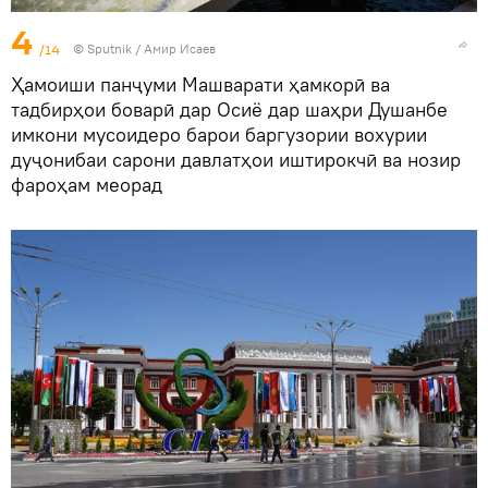
4
/14
©
Sputnik
/ Амир Исаев
Ҳамоиши панҷуми Машварати ҳамкорӣ ва
тадбирҳои боварӣ дар Осиё дар шаҳри Душанбе
имкони мусоидеро барои баргузории вохурии
дуҷонибаи сарони давлатҳои иштирокчӣ ва нозир
фароҳам меорад