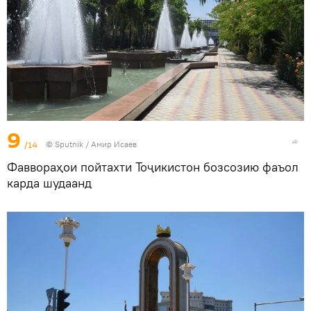
9
/14
©
Sputnik
/ Амир Исаев
Фаввораҳои пойтахти Тоҷикистон бозсозию фаъол
карда шудаанд