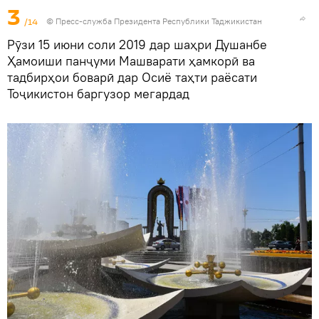
3
/14
©
Пресс-служба Президента Республики Таджикистан
Рӯзи 15 июни соли 2019 дар шаҳри Душанбе
Ҳамоиши панҷуми Машварати ҳамкорӣ ва
тадбирҳои боварӣ дар Осиё таҳти раёсати
Тоҷикистон баргузор мегардад