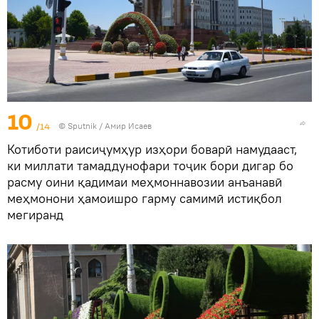
10
/14
©
Sputnik
/ Амир Исаев
Котиботи раисиҷумҳур изҳори боварӣ намудааст,
ки миллати тамаддунофари тоҷик бори дигар бо
расму оини қадимаи меҳмоннавозии анъанавӣ
меҳмонони ҳамоишро гарму самимӣ истиқбол
мегиранд