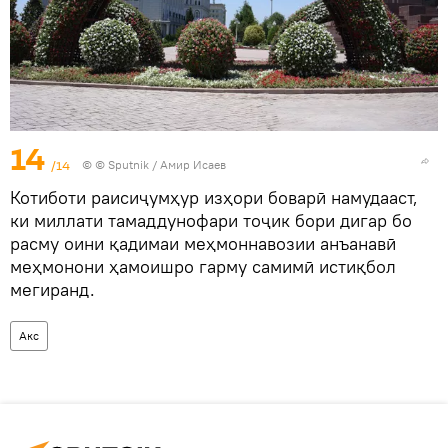
14
/14
© © Sputnik / Амир Исаев
Котиботи раисиҷумҳур изҳори боварӣ намудааст,
ки миллати тамаддунофари тоҷик бори дигар бо
расму оини қадимаи меҳмоннавозии анъанавӣ
меҳмонони ҳамоишро гарму самимӣ истиқбол
мегиранд.
Акс