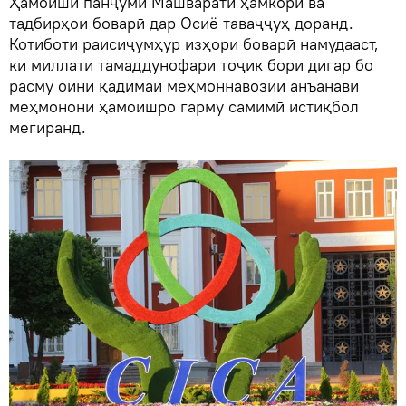
Ҳамоиши панҷуми Машварати ҳамкорӣ ва
тадбирҳои боварӣ дар Осиё таваҷҷуҳ доранд.
Котиботи раисиҷумҳур изҳори боварӣ намудааст,
ки миллати тамаддунофари тоҷик бори дигар бо
расму оини қадимаи меҳмоннавозии анъанавӣ
меҳмонони ҳамоишро гарму самимӣ истиқбол
мегиранд.