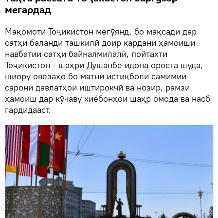
мегардад
Мақомоти Тоҷикистон мегӯянд, бо мақсади дар
сатҳи баланди ташкилӣ доир кардани ҳамоиши
навбатии сатҳи байналмилалӣ, пойтахти
Тоҷикистон - шаҳри Душанбе идона ороста шуда,
шиору овезаҳо бо матни истиқболи самимии
сарони давлатҳои иштирокчӣ ва нозир, рамзи
ҳамоиш дар кӯчаву хиёбонҳои шаҳр омода ва насб
гардидааст.