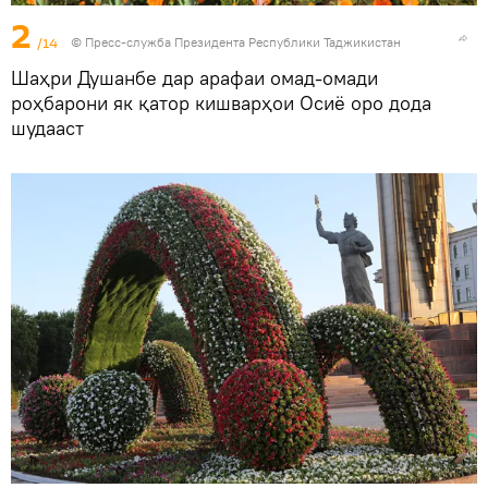
2
/14
©
Пресс-служба Президента Республики Таджикистан
Шаҳри Душанбе дар арафаи омад-омади
роҳбарони як қатор кишварҳои Осиё оро дода
шудааст