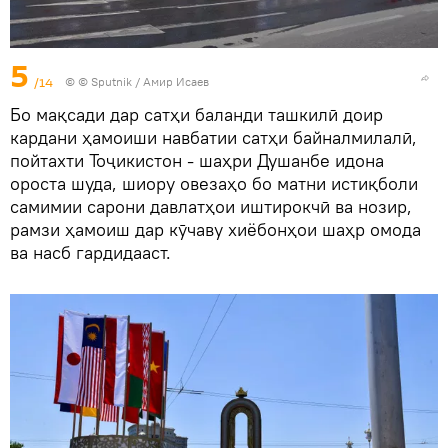
5
/14
© © Sputnik / Амир Исаев
Бо мақсади дар сатҳи баланди ташкилӣ доир
кардани ҳамоиши навбатии сатҳи байналмилалӣ,
пойтахти Тоҷикистон - шаҳри Душанбе идона
ороста шуда, шиору овезаҳо бо матни истиқболи
самимии сарони давлатҳои иштирокчӣ ва нозир,
рамзи ҳамоиш дар кӯчаву хиёбонҳои шаҳр омода
ва насб гардидааст.