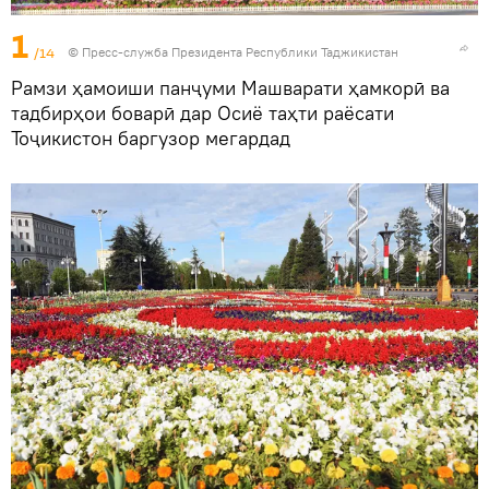
1
/14
©
Пресс-служба Президента Республики Таджикистан
Рамзи ҳамоиши панҷуми Машварати ҳамкорӣ ва
тадбирҳои боварӣ дар Осиё таҳти раёсати
Тоҷикистон баргузор мегардад