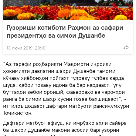
Гузориши котиботи Раҳмон аз сафари
президентҳо ва симои Душанбе
13 июни 2019, 20:10
“Аз тарафи роҳбарияти Мақомоти иҷроияи
ҳокимияти давлатии шаҳри Душанбе тамоми
кӯчаву хиёбонҳои пойтахт гулрезу гулбез карда
шуда, қабои тозаву идона ба бар кардааст. Гулу
буттаҳои зебои ороишӣ, фаввораҳо ва чароғҳои
ранга ба симои шаҳр ҳусни тозае бахшидааст”, -
иттилоъ додааст дафтари матбуоти раисиҷумҳури
Тоҷикистон.
Дафтари матбуот афзуд, ки имрӯзҳо аҳли сайёра
ба шаҳри Душанбе макони асосии баргузории