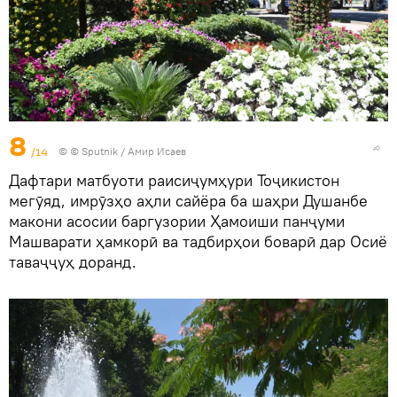
8
/14
© © Sputnik / Амир Исаев
Дафтари матбуоти раисиҷумҳури Тоҷикистон
мегӯяд, имрӯзҳо аҳли сайёра ба шаҳри Душанбе
макони асосии баргузории Ҳамоиши панҷуми
Машварати ҳамкорӣ ва тадбирҳои боварӣ дар Осиё
таваҷҷуҳ доранд.