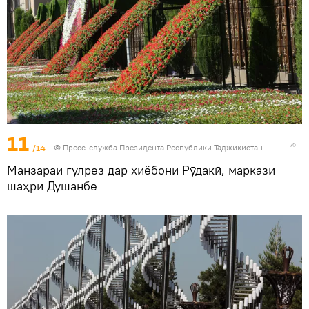
11
/14
©
Пресс-служба Президента Республики Таджикистан
Манзараи гулрез дар хиёбони Рӯдакӣ, маркази
шаҳри Душанбе