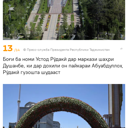
13
/14
©
Пресс-служба Президента Республики Таджикистан
Боғи ба номи Устод Рӯдакӣ дар маркази шаҳри
Душанбе, ки дар дохили он пайкараи Абуабдуллоҳ
Рӯдакӣ гузошта шудааст