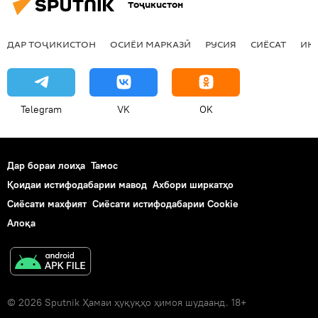
Тоҷикистон
ДАР ТОҶИКИСТОН
ОСИЁИ МАРКАЗӢ
РУСИЯ
СИЁСАТ
ИҚ
Telegram
VK
OK
Дар бораи лоиҳа
Тамос
Қоидаи истифодабарии мавод
Ахбори ширкатҳо
Сиёсати махфият
Сиёсати истифодабарии Cookie
Алоқа
© 2026 Sputnik Ҳамаи ҳуқуқҳо ҳимоя шудаанд. 18+