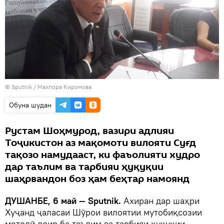
© Sputnik / Махпора Киромова
Обуна шудан
Рустам Шоҳмурод, вазири адлияи
Тоҷикистон аз мақомоти вилояти Суғд
тақозо намудааст, ки фаъолияти худро
дар таълим ва тарбияи ҳуқуқии
шаҳрвандон боз ҳам беҳтар намоянд
ДУШАНБЕ, 6 май — Sputnik.
Ахиран дар шаҳри
Хуҷанд ҷаласаи Шӯрои вилоятии мутобиқсозии
методӣ доир ба таълим ва тарбияи ҳуқуқии