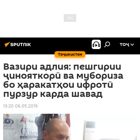
ТОҶ
Тоҷикистон
Вазири адлия: пешгирии
ҷинояткорӣ ва мубориза
бо ҳаракатҳои ифротӣ
пурзур карда шавад
13:20 06.05.2019