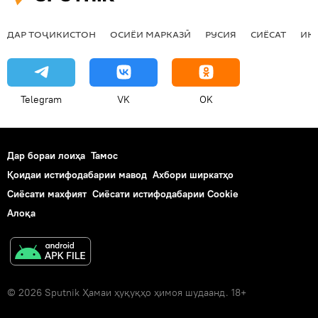
ДАР ТОҶИКИСТОН
ОСИЁИ МАРКАЗӢ
РУСИЯ
СИЁСАТ
ИҚ
Telegram
VK
OK
Дар бораи лоиҳа
Тамос
Қоидаи истифодабарии мавод
Ахбори ширкатҳо
Сиёсати махфият
Сиёсати истифодабарии Cookie
Алоқа
© 2026 Sputnik Ҳамаи ҳуқуқҳо ҳимоя шудаанд. 18+