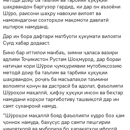
шаҳрвандон баргузор гардид, ки дар он аъзоёни
Шӯро, раисони шаҳру навоҳии вилоят ва
намояндагони сохторҳои мақомоти давлатӣ
иштирок намуданд.
Дар ин бора дафтари матбуоти ҳукумати вилояти
Суғд хабар додааст.
Бино бар иттилои манбаъ, зимни ҷаласа вазири
адлияи Тоҷикистон Рустам Шоҳмурод, дар бораи
натиҷаи кори Шӯрои ҷумҳуриявии мутобиқсозию
методӣ доир ба таълим ва тарбияи ҳуқуқии
шаҳрвандон, роҷеъ ба масъалаҳои таъмини
волоияти қонун ва дастрасӣ ба адолат, фаъолияти
Шӯроҳои маҳаллӣ, ҳифзу ҳуқуқи инсон ва беҳтар
намудани корҳои тарғиботиву ташвиқотӣ дар ин
самт суханронӣ намуд.
“Шӯроҳои маҳаллӣ бояд фаъолияти худро боз ҳам
ҷоннок намуда, бахусус дар самти пешгирии
ҷинояткорӣ ва мубориза бо ҳаракатҳои ифротӣ