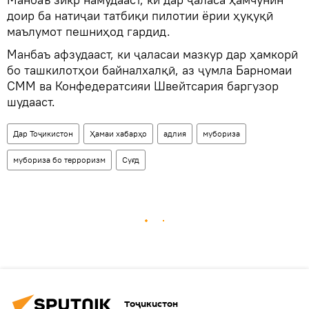
доир ба натиҷаи татбиқи пилотии ёрии ҳуқуқӣ
маълумот пешниҳод гардид.
Манбаъ афзудааст, ки ҷаласаи мазкур дар ҳамкорӣ
бо ташкилотҳои байналхалқӣ, аз ҷумла Барномаи
СММ ва Конфедератсияи Швейтсария баргузор
шудааст.
Дар Тоҷикистон
Ҳамаи хабарҳо
адлия
мубориза
мубориза бо терроризм
Суғд
Тоҷикистон