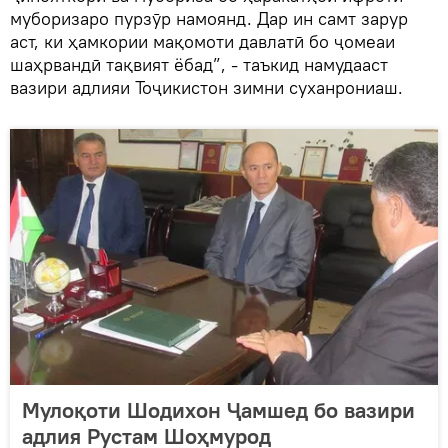
муборизаро пурзӯр намоянд. Дар ин самт зарур
аст, ки ҳамкории мақомоти давлатӣ бо ҷомеаи
шаҳрвандӣ тақвият ёбад”, - таъкид намудааст
вазири адлияи Тоҷикистон зимни суханрониаш.
Мулоқоти Шодихон Ҷамшед бо вазири
адлия Рустам Шоҳмурод