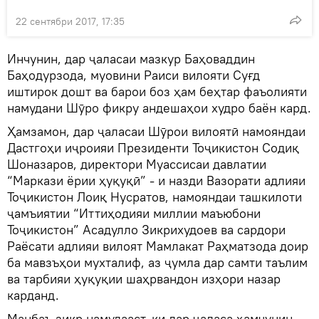
22 сентябри 2017, 17:35
Инчунин, дар ҷаласаи мазкур Баҳоваддин
Баҳодурзода, муовини Раиси вилояти Суғд
иштирок дошт ва барои боз ҳам беҳтар фаъолияти
намудани Шӯро фикру андешаҳои худро баён кард.
Ҳамзамон, дар ҷаласаи Шӯрои вилоятӣ намояндаи
Дастгоҳи иҷроияи Президенти Тоҷикистон Содиқ
Шоназаров, директори Муассисаи давлатии
“Маркази ёрии ҳуқуқӣ” - и назди Вазорати адлияи
Тоҷикистон Лоиқ Нусратов, намояндаи ташкилоти
ҷамъиятии “Иттиҳодияи миллии маъюбони
Тоҷикистон” Асадулло Зикрихудоев ва сардори
Раёсати адлияи вилоят Мамлакат Раҳматзода доир
ба мавзъҳои мухталиф, аз ҷумла дар самти таълим
ва тарбияи ҳуқуқии шаҳрвандон изҳори назар
карданд.
Манбаъ зикр намудааст, ки дар ҷаласа ҳамчунин