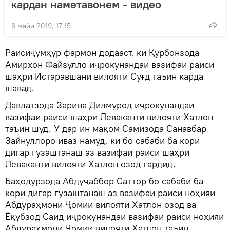
кардан наметавонем - видео
6 майи 2019, 17:15
Раисиҷумҳур фармон додааст, ки Қурбонзода
Амирхон Файзулло иҷрокунандаи вазифаи раиси
шаҳри Истаравшани вилояти Суғд таъин карда
шавад.
Давлатзода Зарина Дилмурод иҷрокунандаи
вазифаи раиси шаҳри Леваканти вилояти Хатлон
таъин шуд. Ӯ дар ин мақом Самизода Санавбар
Зайнуллоро иваз намуд, ки бо сабаби ба кори
дигар гузаштанаш аз вазифаи раиси шаҳри
Леваканти вилояти Хатлон озод гардид.
Баҳодурзода Абдуҷаббор Саттор бо сабаби ба
кори дигар гузаштанаш аз вазифаи раиси ноҳияи
Абдураҳмони Ҷомии вилояти Хатлон озод ва
Ёқубзод Саид иҷрокунандаи вазифаи раиси ноҳияи
Абдураҳмони Ҷомии вилояти Хатлон таъин