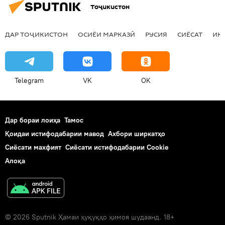
Тоҷикистон
ДАР ТОҶИКИСТОН
ОСИЁИ МАРКАЗӢ
РУСИЯ
СИЁСАТ
ИҚ
Telegram
VK
OK
Дар бораи лоиҳа
Тамос
Қоидаи истифодабарии мавод
Ахбори ширкатҳо
Сиёсати махфият
Сиёсати истифодабарии Cookie
Алоқа
© 2026 Sputnik Ҳамаи ҳуқуқҳо ҳимоя шудаанд. 18+