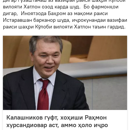
вилояти Хатлон озод карда шуд. Бо фармонҳои
дигар, Иноятзода Баҳром аз мақоми раиси
Истаравшан барканор шуда, иҷрокунандаи вазифаи
раиси шаҳри Кӯлоби вилояти Хатлон таъин гардид.
Калашников гуфт, хоҳиши Раҳмон
хурсандиовар аст, аммо ҳоло иҷро