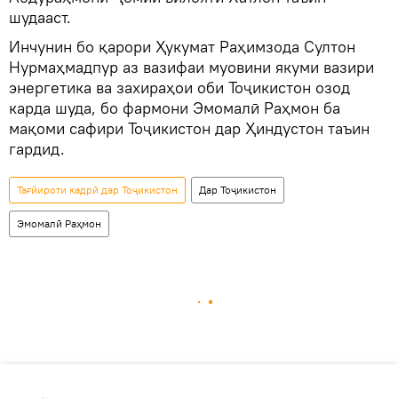
шудааст.
Инчунин бо қарори Ҳукумат Раҳимзода Султон
Нурмаҳмадпур аз вазифаи муовини якуми вазири
энергетика ва захираҳои оби Тоҷикистон озод
карда шуда, бо фармони Эмомалӣ Раҳмон ба
мақоми сафири Тоҷикистон дар Ҳиндустон таъин
гардид.
Тағйироти кадрӣ дар Тоҷикистон
Дар Тоҷикистон
Эмомалӣ Раҳмон