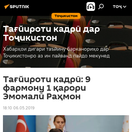
ТОҶ
Тоҷикистон
Тағйироти кадрӣ дар
Тоҷикистон
Хабарҳои дигари таъйину барканориҳо дар
Тоҷикистонро аз ин пайванд пайдо мекунед
Тағйироти кадрӣ: 9
фармону 1 қарори
Эмомалӣ Раҳмон
18:10 06.05.2019