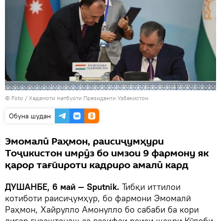
© Foto /
Хадамоти матбуоти Президенти Узбекистон
Обуна шудан
Эмомалӣ Раҳмон, раисиҷумҳури
Тоҷикистон имрӯз бо имзои 9 фармону як
қарор тағйироти кадриро амалӣ кард
ДУШАНБЕ, 6 май — Sputnik.
Тибқи иттилои
котиботи раисиҷумҳур, бо фармони Эмомалӣ
Раҳмон, Хайрулло Амонулло бо сабаби ба кори
дигар гузаштанаш аз вазифаи раиси шаҳри Кӯлоби