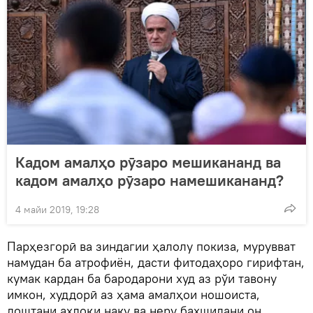
Кадом амалҳо рӯзаро мешикананд ва
кадом амалҳо рӯзаро намешикананд?
4 майи 2019, 19:28
Парҳезгорӣ ва зиндагии ҳалолу покиза, мурувват
намудан ба атрофиён, дасти фитодаҳоро гирифтан,
кумак кардан ба бародарони худ аз рўи тавону
имкон, худдорӣ аз ҳама амалҳои ношоиста,
доштани ахлоқи наку ва неру бахшидани он