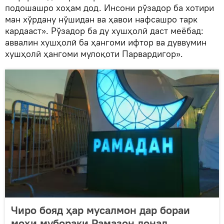
подошашро хоҳам дод. Инсони рўзадор ба хотири
ман хўрдану нўшидан ва ҳавои нафсашро тарк
кардааст». Рўзадор ба ду хушҳолӣ даст меёбад:
аввалин хушҳолӣ ба ҳангоми ифтор ва дуввумин
хушҳолӣ ҳангоми мулоқоти Парвардигор».
Чиро бояд ҳар мусалмон дар бораи
моҳи мубораки Рамазон донад