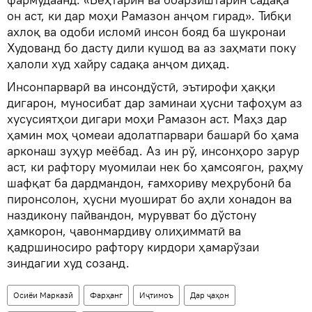
он аст, ки дар моҳи Рамазон анҷом гирад». Тибқи
ахлоқ ва одоби исломӣ инсон бояд ба шукронаи
Худованд бо дасту дили кушод ва аз заҳмати поку
ҳалоли худ хайру садақа анҷом диҳад.
Инсонпарварӣ ва инсондўстӣ, эътирофи ҳаққи
дигарон, муносибат дар заминаи ҳусни тафоҳум аз
хусусиятҳои дигари моҳи Рамазон аст. Маҳз дар
ҳамин моҳ ҷомеаи адолатпарвари башарӣ бо ҳама
арконаш зуҳур меёбад. Аз ин рў, инсонҳоро зарур
аст, ки рафтору муомилаи нек бо ҳамсоягон, раҳму
шафқат ба дардмандон, ғамхориву меҳрубонӣ ба
пиронсолон, ҳусни муошират бо аҳли хонадон ва
наздикону пайвандон, мурувват бо дўстону
ҳамкорон, ҷавонмардиву олиҳимматӣ ва
қадршиносиро рафтору кирдори ҳамарўзаи
зиндагии худ созанд.
Осиёи Марказӣ
Фарҳанг
Иҷтимоъ
Дар ҷаҳон