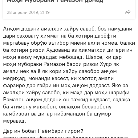
28 апрели 2019, 21:19
Анҷом додани амалҳои хайру савоб, боз намудани
дари саховату ҳиммат на ба хотири дарёфти
мартабаву обрўю эътибор миёни аҳли ҷомеа, балки
ба хотири ризои Худованд аз ҳикматҳои дигари ин
моҳи азизу муқаддас мебошад. Шахсе, ки дар
моҳи мубораки Рамазон барои ризои Худо як
амали нек ва ё як кори хайру савобро анҷом
медиҳад, монанди касест, ки ҳафтод амали
фарзиро дар ғайри ин моҳ анҷом додааст. Яке аз
амалҳои хайру савобе, ки маҳз дар моҳи шарифи
Рамазон анҷом додани он таъкид шудааст, садақа
ба ятимону маъюбон, оилаҳои бесаробону
камбизоат ва дигар ниёзмандон ба шумор
меравад.
Дар ин бобат Паёмбари гиромӣ
фармудаанд: «Беҳтарин ва боарзиштарин садақа