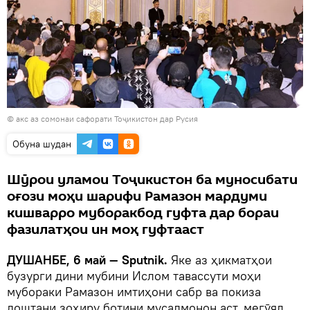
© акс аз сомонаи сафорати Тоҷикистон дар Русия
Обуна шудан
Шӯрои уламои Тоҷикистон ба муносибати
оғози моҳи шарифи Рамазон мардуми
кишварро муборакбод гуфта дар бораи
фазилатҳои ин моҳ гуфтааст
ДУШАНБЕ, 6 май — Sputnik.
Яке аз ҳикматҳои
бузурги дини мубини Ислом тавассути моҳи
мубораки Рамазон имтиҳони сабр ва покиза
доштани зоҳиру ботини мусалмонон аст, мегӯяд