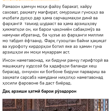
Рамазон ҳамчун моҳи файзу баракат, хайру
саховат, раҳмату мағфират, омурзиши гуноҳҳо ва
иҷобати дуоҳо дар ҳама сарчашмаҳои динӣ ва
фарҳангӣ таъкид шудааст ва ҳама арзишҳову
ҳикматҳои он, ки барои ҷаҳониён сабақомўз ва
намунаи ибратанд, ба ҷузъе аз фарҳанги миллии
мо табдил ёфтаанд. Фарқ гузоштан байни ҳақиқат
ва хурофоту кирдорҳои ботил яке аз ҳамин гуна
арзишҳои ин моҳи мукаррам аст.
Инсон наметавонад, ки бидуни ранҷу гирифторӣ ва
машаққату худсозӣ ба ҳадафҳои баланди хеш
бирасад, ончунон ки боғбоне бидуни парвариш ва
заҳмати сарсабз намудани ниҳолҳо наметавонад
ҳосили фаровоне ба даст биёрад.
Даҳ арзиши ҳатмӣ барои рӯзадорон