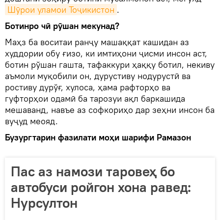
Шӯрои уламои Тоҷикистон
.
Ботинро чӣ рӯшан мекунад?
Маҳз ба воситаи ранҷу машаққат кашидан аз
худдории обу ғизо, ки имтиҳони ҷисми инсон аст,
ботин рўшан гашта, тафаккури ҳаққу ботил, некиву
аъмоли муқобили он, дурустиву нодурустӣ ва
ростиву дурўғ, хулоса, ҳама рафторҳо ва
гуфторҳои одамӣ ба тарозуи ақл баркашида
мешаванд, навъе аз софкориҳо дар зеҳни инсон ба
вуҷуд меояд.
Бузургтарин фазилати моҳи шарифи Рамазон
Пас аз намози таровеҳ бо
автобуси ройгон хона равед:
Нурсултон