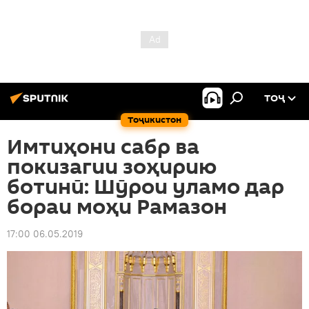
ТОҶ
Тоҷикистон
Имтиҳони сабр ва
покизагии зоҳирию
ботинӣ: Шӯрои уламо дар
бораи моҳи Рамазон
17:00 06.05.2019