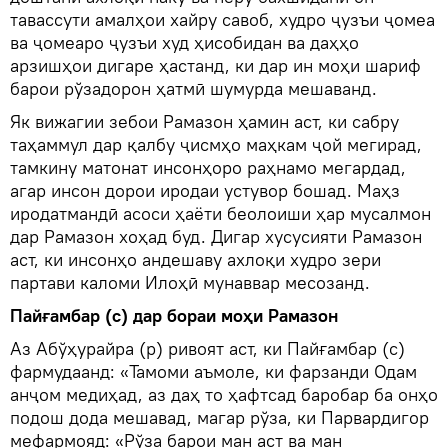
тавассути амалҳои хайру савоб, худро ҷузъи ҷомеа
ва ҷомеаро ҷузъи худ ҳисобидан ва даҳҳо
арзишҳои дигаре ҳастанд, ки дар ин моҳи шариф
барои рўзадорон ҳатмӣ шумурда мешаванд.
Як вижагии зебои Рамазон ҳамин аст, ки сабру
таҳаммул дар қалбу ҷисмҳо маҳкам ҷой мегирад,
тамкину матонат инсонҳоро раҳнамо мегардад,
агар инсон дорои иродаи устувор бошад. Маҳз
иродатмандӣ асоси ҳаёти беолоиши ҳар мусалмон
дар Рамазон хоҳад буд. Дигар хусусияти Рамазон
аст, ки инсонҳо андешаву ахлоқи худро зери
партави каломи Илоҳӣ мунаввар месозанд.
Пайғамбар (с) дар бораи моҳи Рамазон
Аз Абўҳурайра (р) ривоят аст, ки Пайғамбар (с)
фармудаанд: «Тамоми аъмоле, ки фарзанди Одам
анҷом медиҳад, аз даҳ то ҳафтсад баробар ба онҳо
подош дода мешавад, магар рўза, ки Парвардигор
мефармояд: «Рўза барои ман аст ва ман