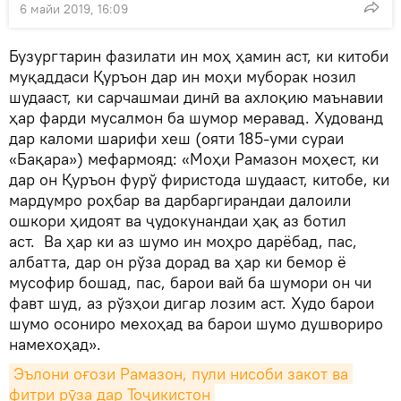
6 майи 2019, 16:09
Бузургтарин фазилати ин моҳ ҳамин аст, ки китоби
муқаддаси Қуръон дар ин моҳи муборак нозил
шудааст, ки сарчашмаи динӣ ва ахлоқию маънавии
ҳар фарди мусалмон ба шумор меравад. Худованд
дар каломи шарифи хеш (ояти 185-уми сураи
«Бақара») мефармояд: «Моҳи Рамазон моҳест, ки
дар он Қуръон фурў фиристода шудааст, китобе, ки
мардумро роҳбар ва дарбаргирандаи далоили
ошкори ҳидоят ва ҷудокунандаи ҳақ аз ботил
аст. Ва ҳар ки аз шумо ин моҳро дарёбад, пас,
албатта, дар он рўза дорад ва ҳар ки бемор ё
мусофир бошад, пас, барои вай ба шумори он чи
фавт шуд, аз рўзҳои дигар лозим аст. Худо барои
шумо осониро мехоҳад ва барои шумо душвориро
намехоҳад».
Эълони оғози Рамазон, пули нисоби закот ва 
фитри рӯза дар Тоҷикистон