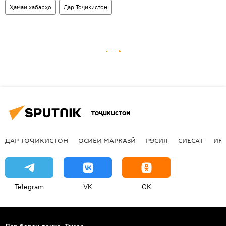
Ҳамаи хабарҳо
Дар Тоҷикистон
Тоҷикистон
ДАР ТОҶИКИСТОН
ОСИЁИ МАРКАЗӢ
РУСИЯ
СИЁСАТ
ИҚ
Telegram
VK
OK