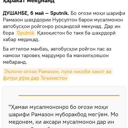
ҳаракат мекунанд
ДУШАНБЕ, 6 май — Sputnik.
Бо оғози моҳи шарифи
Рамазон шаҳрдории Нурсултон барои мусалмонон
автобусҳои ройгонро роҳандозӣ мекунад. Дар ин
бора
Sputnik
Қазоқистон бо такя ба шаҳрдорӣ
хабар медиҳад.
Ба иттилои манбаъ, автобусҳои ройгон пас аз
намози таровеҳ мардумро ба манзилҳояшон
мебаранд.
Эълони оғози Рамазон, пули нисоби закот ва 
фитри рӯза дар Тоҷикистон
"Ҳамаи мусалмононро бо оғози моҳи
шарифи Рамазон муборакбод мегӯем. Мо
медонем, ки аксари мусалмонон дар ин