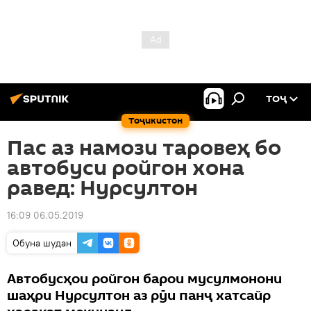
ТОҶ
Тоҷикистон
Пас аз намози таровеҳ бо
автобуси ройгон хона
равед: Нурсултон
16:09 06.05.2019
Обуна шудан
Автобусҳои ройгон барои мусулмонони
шаҳри Нурсултон аз рӯи панҷ хатсайр