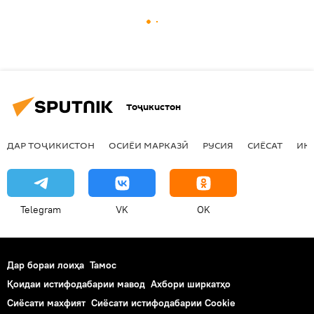
Тоҷикистон
ДАР ТОҶИКИСТОН
ОСИЁИ МАРКАЗӢ
РУСИЯ
СИЁСАТ
ИҚ
Telegram
VK
OK
Дар бораи лоиҳа
Тамос
Қоидаи истифодабарии мавод
Ахбори ширкатҳо
Сиёсати махфият
Сиёсати истифодабарии Cookie