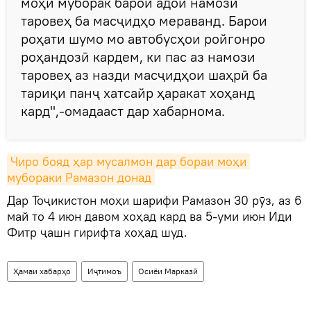
моҳи муборак барои адои намози
таровеҳ ба масҷидҳо мераванд. Барои
роҳати шумо мо автобусҳои ройгонро
роҳандозӣ кардем, ки пас аз намози
таровеҳ аз назди масҷидҳои шаҳрӣ ба
тариқи панҷ хатсайр ҳаракат хоҳанд
кард",-омадааст дар хабарнома.
Чиро бояд ҳар мусалмон дар бораи моҳи 
мубораки Рамазон донад
Дар Тоҷикистон моҳи шарифи Рамазон 30 рӯз, аз 6
май то 4 июн давом хоҳад кард ва 5-уми июн Иди
Фитр ҷашн гирифта хоҳад шуд.
Ҳамаи хабарҳо
Иҷтимоъ
Осиёи Марказӣ