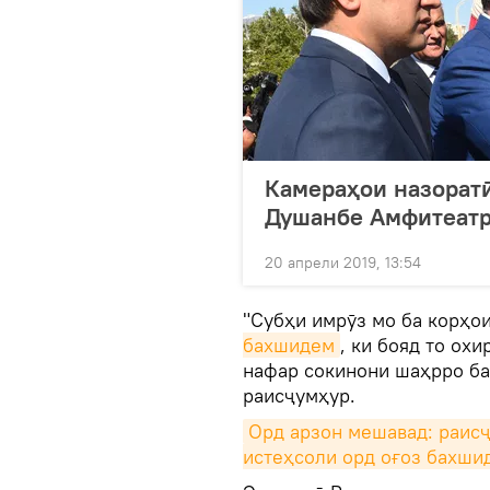
Камераҳои назоратӣ
Душанбе Амфитеатр
20 апрели 2019, 13:54
"Субҳи имрӯз мо ба корҳо
бахшидем
, ки бояд то ох
нафар сокинони шаҳрро ба
раисҷумҳур.
Орд арзон мешавад: раисҷ
истеҳсоли орд оғоз бахши