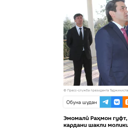
©
Пресс-служба президента Таджикист
Обуна шудан
Эмомалӣ Раҳмон гуфт, 
кардани шакли молики