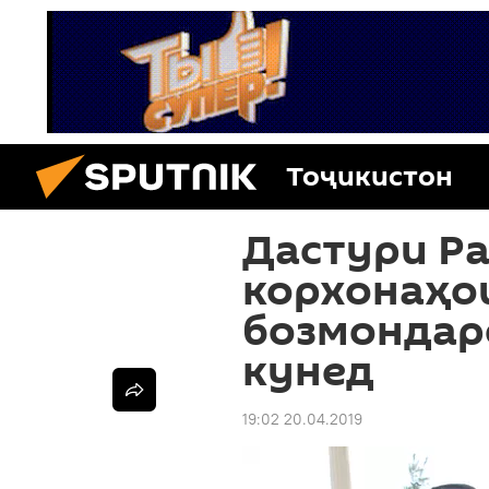
Тоҷикистон
Дастури Ра
корхонаҳо
бозмондар
кунед
19:02 20.04.2019