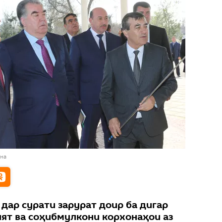
ана
дар сурати зарурат доир ба дигар
ят ва соҳибмулкони корхонаҳои аз