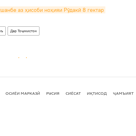
шанбе аз ҳисоби ноҳияи Рӯдакӣ 8 гектар 
оъ
Дар Тоҷикистон
ОСИЁИ МАРКАЗӢ
РУСИЯ
СИЁСАТ
ИҚТИСОД
ҶАМЪИЯТ