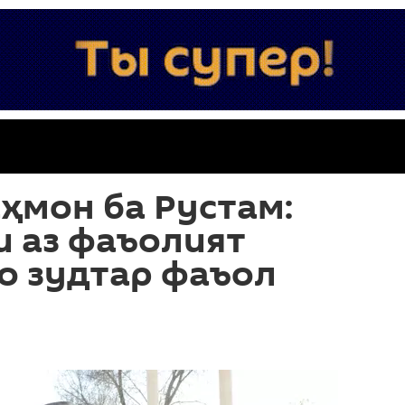
ҳмон ба Рустам:
и аз фаъолият
о зудтар фаъол