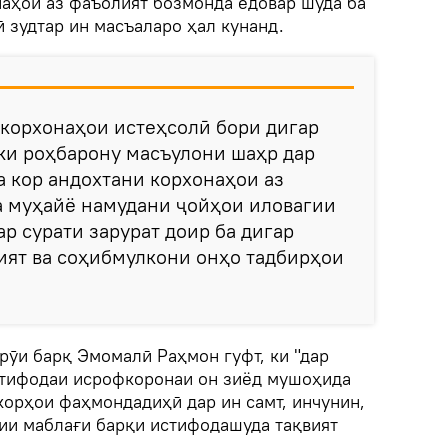
аҳои аз фаъолият бозмонда ёдовар шуда ба
ӣ зудтар ин масъаларо ҳал кунанд.
 корхонаҳои истеҳсолӣ бори дигар
ки роҳбарону масъулони шаҳр дар
а кор андохтани корхонаҳои аз
а муҳайё намудани ҷойҳои иловагии
ар сурати зарурат доир ба дигар
ият ва соҳибмулкони онҳо тадбирҳои
рӯи барқ Эмомалӣ Раҳмон гуфт, ки "дар
стифодаи исрофкоронаи он зиёд мушоҳида
 корҳои фаҳмондадиҳӣ дар ин самт, инчунин,
тии маблағи барқи истифодашуда тақвият