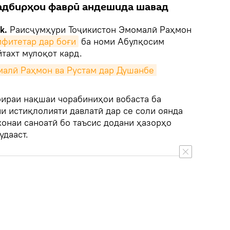
тадбирҳои фаврӣ андешида шавад
ik.
Раисҷумҳури Тоҷикистон Эмомалӣ Раҳмон
фитетар дар боғи
ба номи Абулқосим
тахт мулоқот кард.
алӣ Раҳмон ва Рустам дар Душанбе 
оираи нақшаи чорабиниҳои вобаста ба
и истиқлолияти давлатӣ дар се соли оянда
хонаи саноатӣ бо таъсис додани ҳазорҳо
удааст.