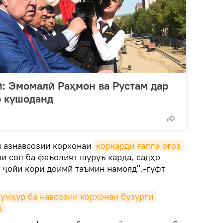
: Эмомалӣ Раҳмон ва Рустам дар
 кушоданд
и азнавсозии корхонаи
коркарди ғалла оғоз 
ири сол ба фаъолият шурӯъ карда, садҳо
 ҷойи кори доимӣ таъмин намояд",-гуфт
умҳур ба навсозии корхонаи бузурги 
д