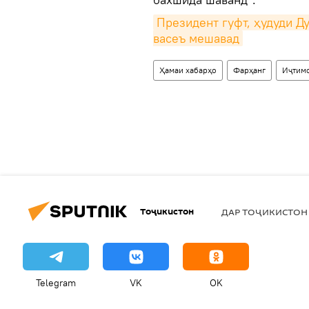
Президент гуфт, ҳудуди Ду
васеъ мешавад
Ҳамаи хабарҳо
Фарҳанг
Иҷтим
Тоҷикистон
ДАР ТОҶИКИСТОН
Telegram
VK
OK