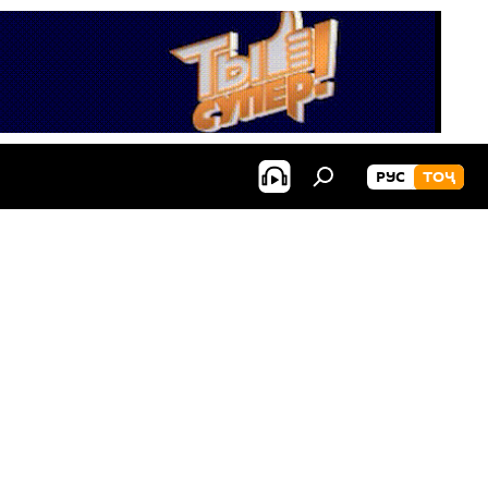
РУС
ТОҶ