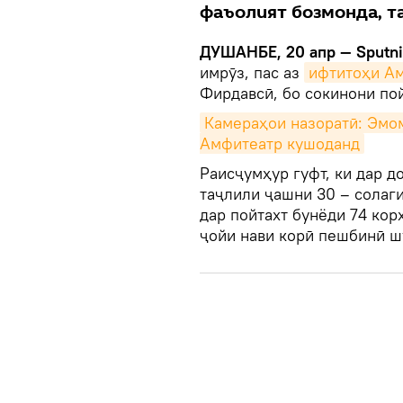
фаъолият бозмонда, 
ДУШАНБЕ, 20 апр — Sputn
имрӯз, пас аз
ифтитоҳи Ам
Фирдавсӣ, бо сокинони пой
Камераҳои назоратӣ: Эмом
Амфитеатр кушоданд
Раисҷумҳур гуфт, ки дар д
таҷлили ҷашни 30 – солаги
дар пойтахт бунёди 74 кор
ҷойи нави корӣ пешбинӣ ш