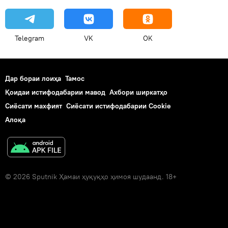
Telegram
VK
OK
Дар бораи лоиҳа
Тамос
Қоидаи истифодабарии мавод
Ахбори ширкатҳо
Сиёсати махфият
Сиёсати истифодабарии Cookie
Алоқа
© 2026 Sputnik Ҳамаи ҳуқуқҳо ҳимоя шудаанд. 18+