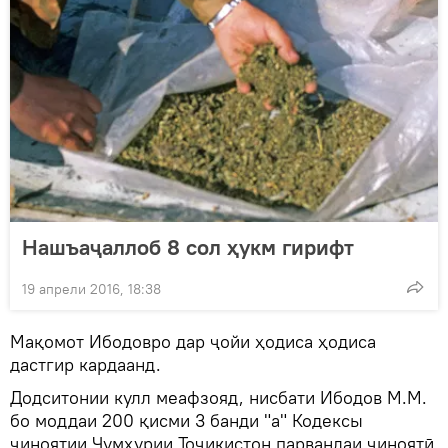
Нашъаҷаллоб 8 сол ҳукм гирифт
19 апрели 2016, 18:38
Мақомот Ибодовро дар ҷойи ҳодиса ҳодиса
дастгир кардаанд.
Додситонии кулл меафзояд, нисбати Ибодов М.М.
бо моддаи 200 қисми 3 банди "а" Кодексы
ҷиноятии Ҷумҳурии Тоҷикистон парвандаи ҷиноятӣ