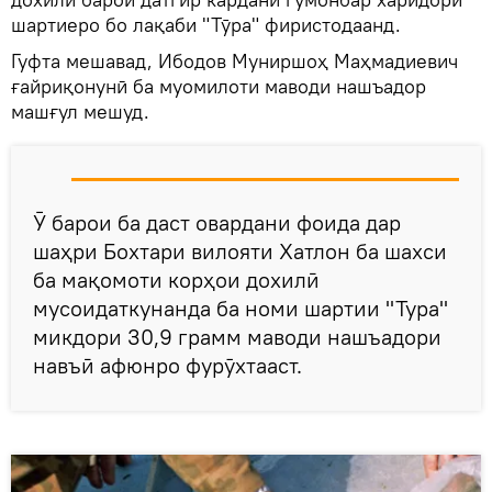
шартиеро бо лақаби "Тӯра" фиристодаанд.
Гуфта мешавад, Ибодов Муниршоҳ Маҳмадиевич
ғайриқонунӣ ба муомилоти маводи нашъадор
машғул мешуд.
Ӯ барои ба даст овардани фоида дар
шаҳри Бохтари вилояти Хатлон ба шахси
ба мақомоти корҳои дохилӣ
мусоидаткунанда ба номи шартии "Тура"
микдори 30,9 грамм маводи нашъадори
навъӣ афюнро фурӯхтааст.