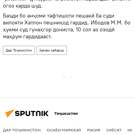
огоз карда шуд.
Баъди бо анҷоми тафтишоти пешакӣ ба суди
вилояти Хатлон пешниҳод гардид. Ибодов М.М. бо
ҳукми суд гунаҳгор дониста, 10 сол аз озодӣ
маҳрум гардидааст.
Дар Тоҷикистон
Ҳамаи хабарҳо
Тоҷикистон
ДАР ТОҶИКИСТОН
ОСИЁИ МАРКАЗӢ
РУСИЯ
СИЁСАТ
ИҚ