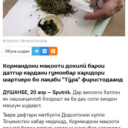
©
Sputnik
/ Виталий Аньков
Обуна шудан
Кормандони мақооти дохилӣ барои
датгир кардани гумонбар харидори
шартиеро бо лақаби "Тӯра" фиристодаанд
ДУШАНБЕ, 20 апр — Sputnik.
Дар вилояти Хатлон
як нашъаҷаллоб боздошт ва ба даҳ соли зиндон
маҳкум шудааст.
Тавре дафтари матбуоти Додситонии кулли
Тоҷикистон хабар медиҳад, Кормандони мақооти
дохилӣ барои датгир кардани гумонбар харидори