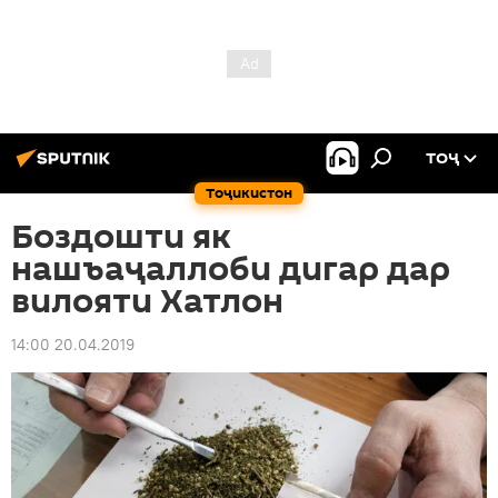
ТОҶ
Тоҷикистон
Боздошти як
нашъаҷаллоби дигар дар
вилояти Хатлон
14:00 20.04.2019