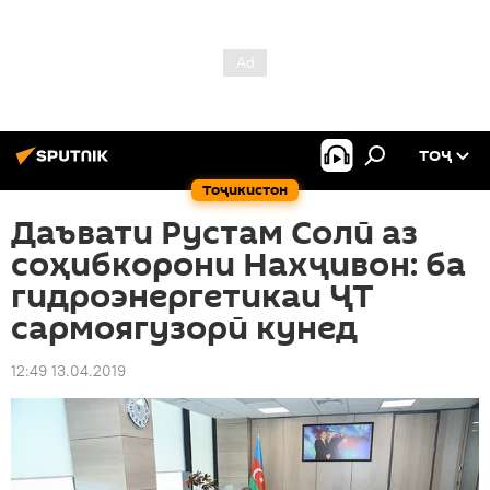
ТОҶ
Тоҷикистон
Даъвати Рустам Солӣ аз
соҳибкорони Нахҷивон: ба
гидроэнергетикаи ҶТ
сармоягузорӣ кунед
12:49 13.04.2019