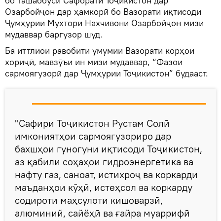
бо ташаббуси Сафорати Тоҷикистон дар
Озарбойҷон дар ҳамкорӣ бо Вазорати иқтисоди
Ҷумҳурии Мухтори Нахчивони Озарбойҷон мизи
мудаввар баргузор шуд.
Ба иттлиои равобити умумии Вазорати корҳои
хориҷӣ, мавзӯъи ин мизи мудаввар, “Фазои
сармоягузорӣ дар Ҷумҳурии Тоҷикистон” будааст.
"Сафири Тоҷикистон Рустам Солӣ
имкониятҳои сармоягузориро дар
бахшҳои гуногуни иқтисоди Тоҷикистон,
аз қабили соҳаҳои гидроэнергетика ва
нафту газ, саноат, истихроҷ ва коркарди
маъданҳои кӯҳӣ, истеҳсол ва коркарду
содироти маҳсулоти кишоварзӣ,
алюминий, сайёҳӣ ва ғайра муаррифӣ