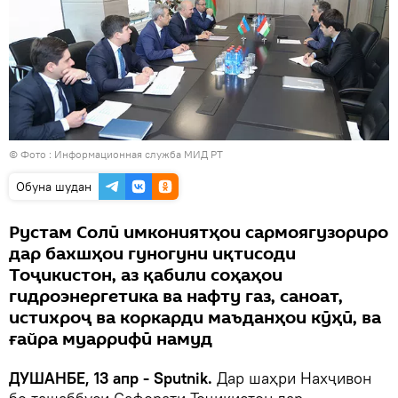
© Фото :
Информационная служба МИД РТ
Обуна шудан
Рустам Солӣ имкониятҳои сармоягузориро
дар бахшҳои гуногуни иқтисоди
Тоҷикистон, аз қабили соҳаҳои
гидроэнергетика ва нафту газ, саноат,
истихроҷ ва коркарди маъданҳои кӯҳӣ, ва
ғайра муаррифӣ намуд
ДУШАНБЕ, 13 апр - Sputnik.
Дар шаҳри Нахҷивон