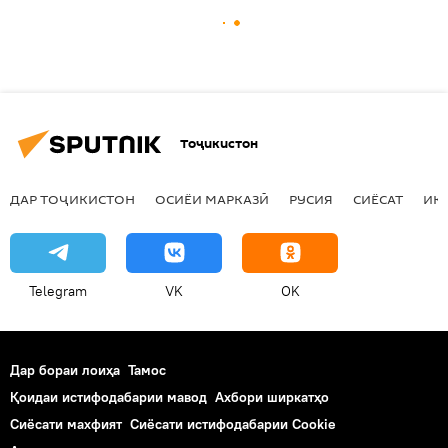
Тоҷикистон
ДАР ТОҶИКИСТОН
ОСИЁИ МАРКАЗӢ
РУСИЯ
СИЁСАТ
ИҚ
Telegram
VK
OK
Дар бораи лоиҳа
Тамос
Қоидаи истифодабарии мавод
Ахбори ширкатҳо
Сиёсати махфият
Сиёсати истифодабарии Cookie