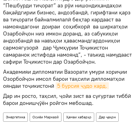
“Пешбурди тиҷорат” аз рӯи нишондиҳандаҳои
бақайдгирии бизнес, андозбандӣ, гирифтани қарз
ва тиҷорати байналмилалӣ беҳтар кардааст ва
намояндагони доираи соҳибкорӣ ва ширкатҳои
Озарбойҷон низ имкон доранд, аз сабукиҳои
андозбандӣ ва навъҳои ҳавасмандгардониҳои
сармоягузорӣ дар Ҷумҳурии Тоҷикистон
самаранок истифода намоянд”, - таъкид намудааст
сафири Тоҷикистон дар Озарбойҷон.
Академияи дипломатии Вазорати умури хориҷии
Озорбойҷон имсол барои таҳсили дипломатҳои
ояндаи тоҷикистонӣ
5 бурсия ҷудо кард.
Дар ин росто, таҳсил, ҷойи зист ва суғуртаи тиббӣ
барои донишҷӯён ройгон мебошад.
Энергетика
Осиёи Марказӣ
Ҳамаи хабарҳо
Дар ҷаҳон