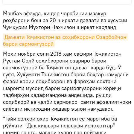
Манбаъ афзуда, ки дар чорабинии мазкур
роҳбарони беш аз 20 ширкати давлатӣ ва хусусии
Ҷумҳурии Мухтори Нахчивон ширкат карданд.
Даъвати Тоҷикистон аз соҳибкорони Озарбойҷон 
барои сармоягузорӣ
Моҳи ноябри соли 2018 ҳам сафири Тоҷикистон
Рустам Солӣ соҳибкорони озариро барои
сармоягузорӣ ба Тоҷикитон даъват карда буд. Ӯ
гуфт, Ҳукумати Тоҷикистон барои беҳтар намудани
фазои кории соҳибкорон ва фароҳам сохтани
шароити мусоид барои сармоягузорони хориҷӣ
тадбирҳои ҳадафмандона андешида, рушди
соҳибкорӣ ва ҷалби сармояро самти афзалиятноки
сиёсати иқтисодии кишвар эълон намудааст.
“Тайи солҳои охир Тоҷикистон се маротиба ба
рӯйхати "Даҳ кишвари пешсафи ислоҳотгар”
шомил гашта, мавқеи худро дар рейтинги