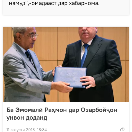
намуд",-омадааст дар хабарнома.
Ба Эмомалӣ Раҳмон дар Озарбойҷон
унвон доданд
11 августи 2018, 18:34