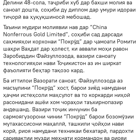
Делини 48-сола, таҷриби хуб дар бахши молия ва
саноат дошта, соҳиби ду диплом дар умури идораи
тиҷорӣ ва ҳуқуқшиносӣ мебошад.
Таъини мудири молиявии нав дар “China
Nonferrous Gold Limited”, соҳиби сад дарсади
саҳмияҳои корхонаи “Покрӯд” дар ҷамоати Ромити
шаҳри Ваҳдат дар ҳолест, ки аввали моҳи равон
Заробиддин Файзуллозода, вазири саноату
технологияҳои нави Тоҷикистон аз ин ширкат
фаъолияти беҳтар тақозо кард.
Ба иттилои Вазорати саноат, Файзуллозода аз
масъулини “Покрӯд” хост, барои зиёд намудани
ҳаҷми истеҳсоли маҳсулот ва то коркарди ниҳоӣ
расонидани ашёи хом чораҳои таъхирнопазир
андешанд. Вазири тоҷик инчунин ба
сармоягузорони чинии “Покрӯд” барои бозомӯзии
мутахассисони маҳаллӣ, ташкили ҷойҳои нави
корӣ, риоя намудани техникаи бехатарӣ, пардохти
саривақтии музди меҳнати кормандон ва риояи