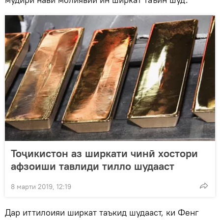
Тоҷикистон аз ширкати чинӣ хостори
афзоиши тавлиди тилло шудааст
8 марти 2019, 12:19
Дар иттилоияи ширкат таъкид шудааст, ки Фенг