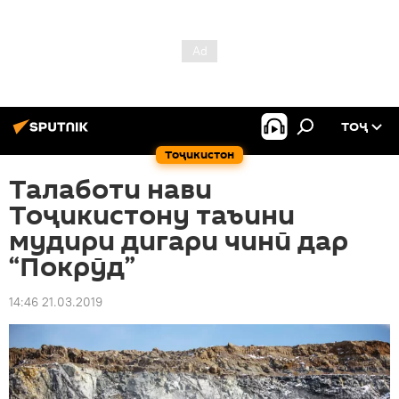
ТОҶ
Тоҷикистон
Талаботи нави
Тоҷикистону таъини
мудири дигари чинӣ дар
“Покрӯд”
14:46 21.03.2019