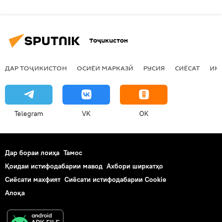
Тоҷикистон
ДАР ТОҶИКИСТОН
ОСИЁИ МАРКАЗӢ
РУСИЯ
СИЁСАТ
ИҚ
Telegram
VK
OK
Дар бораи лоиҳа
Тамос
Қоидаи истифодабарии мавод
Ахбори ширкатҳо
Сиёсати махфият
Сиёсати истифодабарии Cookie
Алоқа