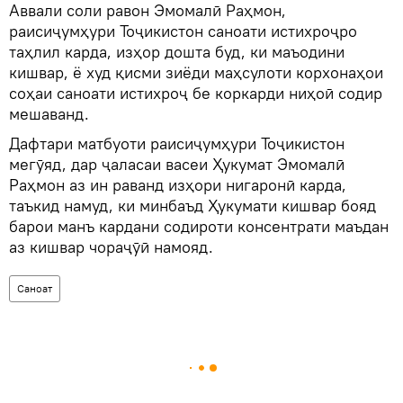
Аввали соли равон Эмомалӣ Раҳмон,
раисиҷумҳури Тоҷикистон саноати истихроҷро
таҳлил карда, изҳор дошта буд, ки маъодини
кишвар, ё худ қисми зиёди маҳсулоти корхонаҳои
соҳаи саноати истихроҷ бе коркарди ниҳоӣ содир
мешаванд.
Дафтари матбуоти раисиҷумҳури Тоҷикистон
мегӯяд, дар ҷаласаи васеи Ҳукумат Эмомалӣ
Раҳмон аз ин раванд изҳори нигаронӣ карда,
таъкид намуд, ки минбаъд Ҳукумати кишвар бояд
барои манъ кардани содироти консентрати маъдан
аз кишвар чораҷӯӣ намояд.
Саноат