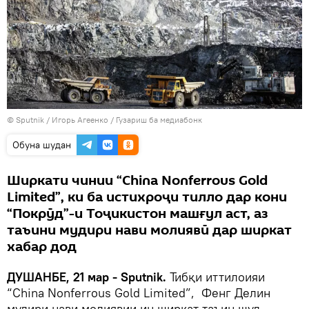
©
Sputnik
/ Игорь Агеенко
/
Гузариш ба медиабонк
Обуна шудан
Ширкати чинии “China Nonferrous Gold
Limited”, ки ба истихроҷи тилло дар кони
“Покрӯд”-и Тоҷикистон машғул аст, аз
таъини мудири нави молиявӣ дар ширкат
хабар дод
ДУШАНБЕ, 21 мар - Sputnik.
Тибқи иттилоияи
“China Nonferrous Gold Limited”, Фенг Делин
мудири нави молиявии ин ширкат таъин шуд.