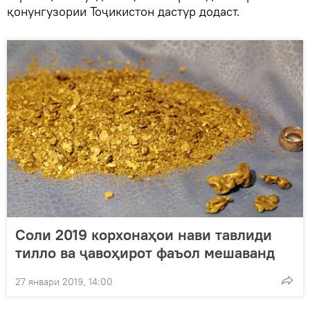
қонунгузории Тоҷикистон дастур додаст.
Соли 2019 корхонаҳои нави тавлиди
тилло ва ҷавоҳирот фаъол мешаванд
27 январи 2019, 14:00