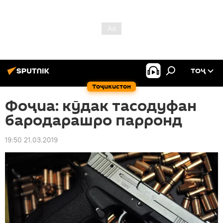
ТОҶ
Тоҷикистон
Фоҷиа: кӯдак тасодуфан
бародарашро парронд
19:50 21.03.2019