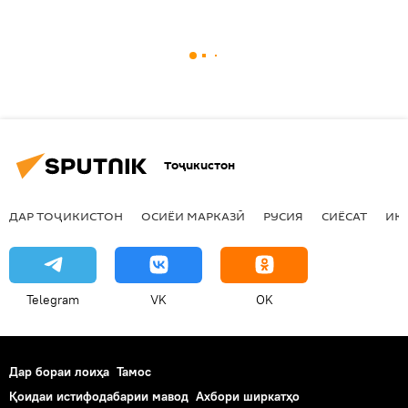
Тоҷикистон
ДАР ТОҶИКИСТОН
ОСИЁИ МАРКАЗӢ
РУСИЯ
СИЁСАТ
ИҚ
Telegram
VK
OK
Дар бораи лоиҳа
Тамос
Қоидаи истифодабарии мавод
Ахбори ширкатҳо