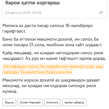
барои қатли коргараш
24 августи 2018, 09:39
Милиса аз дасти писар силоҳи 16-калибриро
гирифтааст.
Бино ба иттилои мақомоти дохилӣ, ин силоҳ ба
номи писари 21-сола, мизбони хона сабт шудааст.
Қайд мешавад, ки қоидаи нигоҳдории силоҳ риоя
нашудааст. Аз рӯи ин қазия тафтишот идома дорад.
Истифодаи силоҳ ба марзбонон мамнӯъ шуд: дар 
сарҳади Тоҷикистону Қирғизистон
Мақомоти корҳои дохилӣ аз шаҳрвандон даъват
мекунад, ки қоидаи нигоҳдории силоҳро риоя
кунанд.
Таҳқиқ
Осиёи Марказӣ
Иҷтимоъ
Ҳамаи хабарҳо