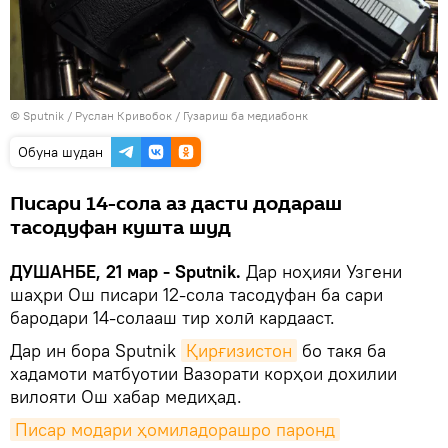
©
Sputnik
/ Руслан Кривобок
/
Гузариш ба медиабонк
Обуна шудан
Писари 14-сола аз дасти додараш
тасодуфан кушта шуд
ДУШАНБЕ, 21 мар - Sputnik.
Дар ноҳияи Узгени
шаҳри Ош писари 12-сола тасодуфан ба сари
бародари 14-солааш тир холӣ кардааст.
Дар ин бора Sputnik
Қирғизистон
бо такя ба
хадамоти матбуотии Вазорати корҳои дохилии
вилояти Ош хабар медиҳад.
Писар модари ҳомиладорашро паронд