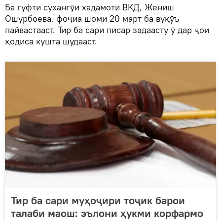
Ба гуфти сухангӯи хадамоти ВКД, Жениш
Ошурбоева, фоҷиа шоми 20 март ба вуқӯъ
пайвастааст. Тир ба сари писар задаасту ӯ дар ҷои
ҳодиса кушта шудааст.
Тир ба сари муҳоҷири тоҷик барои
талаби маош: эълони ҳукми корфармо