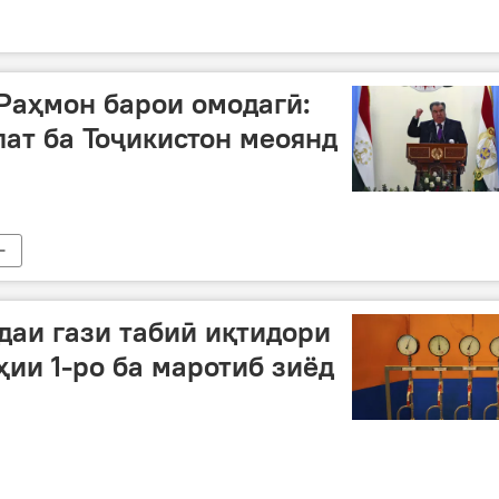
Раҳмон барои омодагӣ:
лат ба Тоҷикистон меоянд
даи гази табиӣ иқтидори
ии 1-ро ба маротиб зиёд