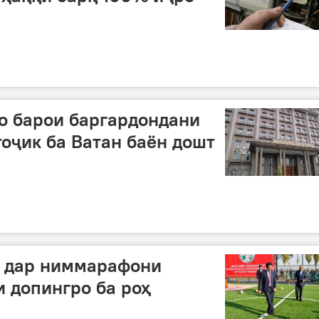
о барои баргардондани
тоҷик ба Ватан баён дошт
 дар ниммарафони
 допингро ба роҳ