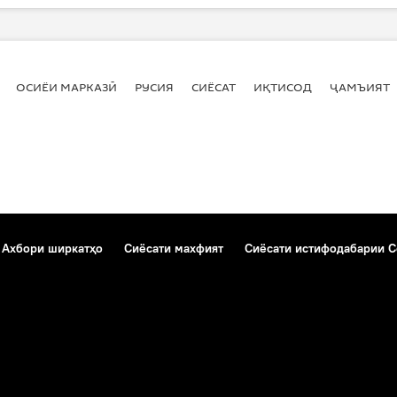
ОСИЁИ МАРКАЗӢ
РУСИЯ
СИЁСАТ
ИҚТИСОД
ҶАМЪИЯТ
Ахбори ширкатҳо
Сиёсати махфият
Сиёсати истифодабарии C