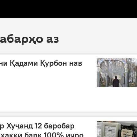
хабарҳо аз
ни Қадами Қурбон нав
р Хуҷанд 12 баробар
ҳаққи барқ 100% иҷро