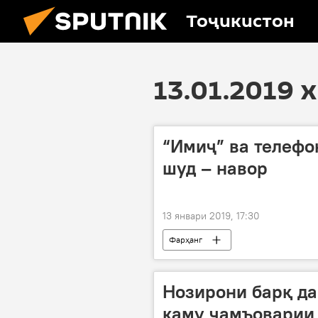
Тоҷикистон
13.01.2019 
“Имиҷ” ва телефо
шуд – навор
13 январи 2019, 17:30
Фарҳанг
Нозирони барқ да
каму ҷамъоварии 