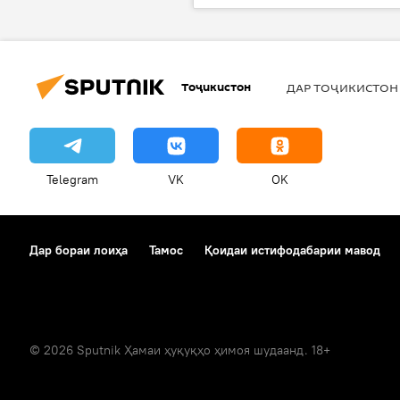
Тоҷикистон
ДАР ТОҶИКИСТОН
Telegram
VK
OK
Дар бораи лоиҳа
Тамос
Қоидаи истифодабарии мавод
© 2026 Sputnik Ҳамаи ҳуқуқҳо ҳимоя шудаанд. 18+