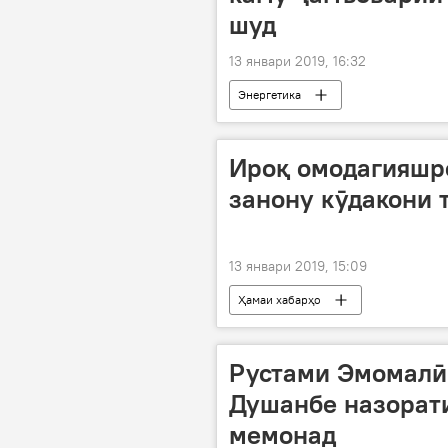
шуд
13 январи 2019, 16:32
Энергетика
Ироқ омодагияшр
занону кӯдакони 
13 январи 2019, 15:09
Ҳамаи хабарҳо
Рустами Эмомалӣ
Душанбе назорати
мемонад