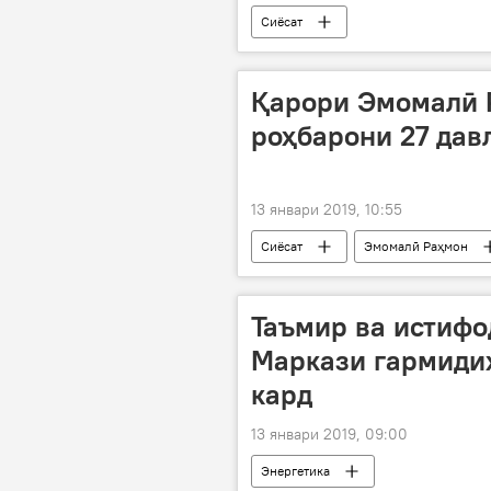
Сиёсат
Қарори Эмомалӣ 
роҳбарони 27 дав
13 январи 2019, 10:55
Сиёсат
Эмомалӣ Раҳмон
Таъмир ва истифо
Маркази гармидиҳ
кард
13 январи 2019, 09:00
Энергетика