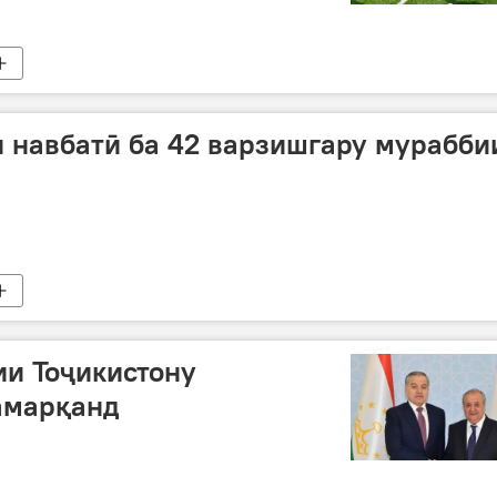
 навбатӣ ба 42 варзишгару мурабби
и Тоҷикистону
амарқанд