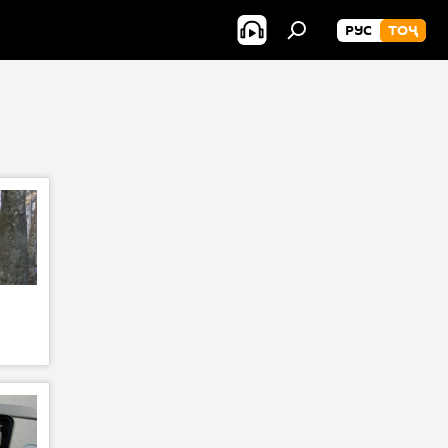
РУС
ТОҶ