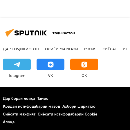
Тоҷикистон
ДАР ТОҶИКИСТОН
ОСИЁИ МАРКАЗӢ
РУСИЯ
СИЁСАТ
ИҚ
Telegram
VK
OK
Дар бораи лоиҳа
Тамос
Қоидаи истифодабарии мавод
Ахбори ширкатҳо
Сиёсати махфият
Сиёсати истифодабарии Cookie
Алоқа