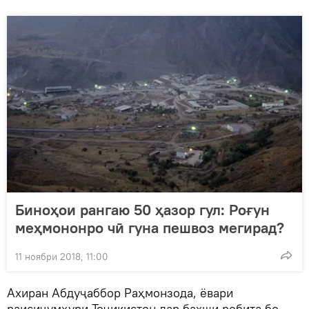
Биноҳои рангаю 50 ҳазор гул: Роғун
меҳмононро чӣ гуна пешвоз мегирад?
11 ноябри 2018, 11:00
Ахиран Абдуҷаббор Раҳмонзода, ёвари
раисиҷумҳури Тоҷикистон дар бахши робита бо