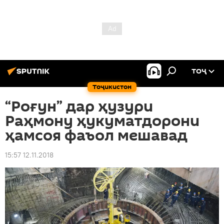
ТОҶ
Тоҷикистон
“Роғун” дар ҳузури
Раҳмону ҳукуматдорони
ҳамсоя фаъол мешавад
15:57 12.11.2018