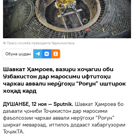
© Пресс-служба президента Таджикистана
Обуна шудан
Шавкат Ҳамроев, вазири хоҷагии оби
Узбакистон дар маросими ифтитоҳи
чархаи аввали нерӯгоҳи “Роғун” иштирок
хоҳад кард
ДУШАНБЕ, 12 ноя — Sputnik.
Шавкат Ҳамроев бо
даъвати ҷониби Тоҷикистон дар маросими
фаъолсозии чархаи аввали нерӯгоҳи “Роғун”
ширкат меварзад, иттилоъ додааст хабаргузории
ТоҷикТА.