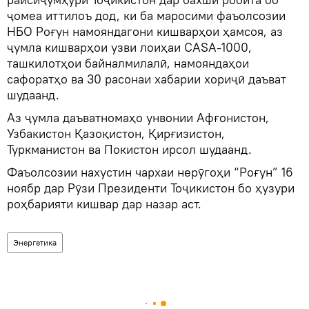
ҷомеа иттилоъ дод, ки ба маросими фаъолсозии
НБО Роғун намояндагони кишварҳои ҳамсоя, аз
ҷумла кишварҳои узви лоиҳаи CASA-1000,
ташкилотҳои байналмилалӣ, намояндаҳои
сафоратҳо ва 30 расонаи хабарии хориҷӣ даъват
шудаанд.
Аз ҷумла даъватномаҳо унвонии Афғонистон,
Узбакистон Қазоқистон, Қирғизистон,
Туркманистон ва Покистон ирсол шудаанд.
Фаъолсозии нахустин чархаи нерӯгоҳи “Роғун” 16
ноябр дар Рӯзи Президенти Тоҷикистон бо ҳузури
роҳбарияти кишвар дар назар аст.
Энергетика